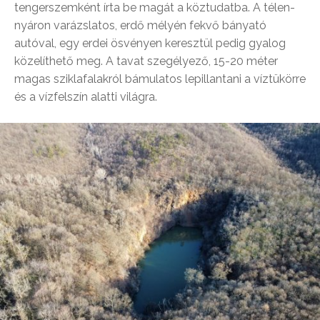
tengerszemként írta be magát a köztudatba. A télen-
nyáron varázslatos, erdő mélyén fekvő bányató
autóval, egy erdei ösvényen keresztül pedig gyalog
közelíthető meg. A tavat szegélyező, 15-20 méter
magas sziklafalakról bámulatos lepillantani a víztükörre
és a vízfelszín alatti világra.