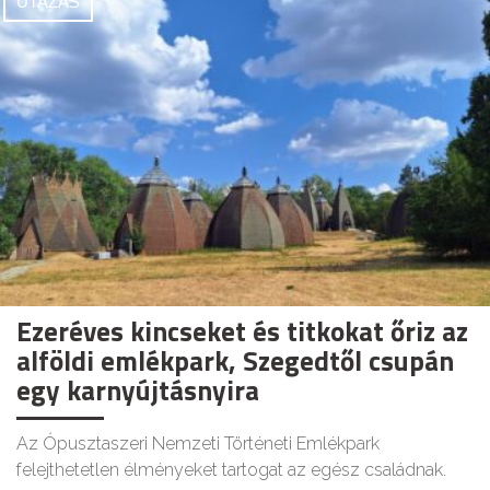
UTAZÁS
Ezeréves kincseket és titkokat őriz az
alföldi emlékpark, Szegedtől csupán
egy karnyújtásnyira
Az Ópusztaszeri Nemzeti Történeti Emlékpark
felejthetetlen élményeket tartogat az egész családnak.