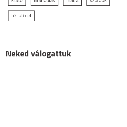
kilátó
kirándulás
Mátra
szurdok
téli úti cél
Neked válogattuk