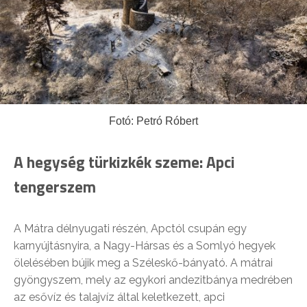
Fotó: Petró Róbert
A hegység türkizkék szeme: Apci
tengerszem
A Mátra délnyugati részén, Apctól csupán egy
karnyújtásnyira, a Nagy-Hársas és a Somlyó hegyek
ölelésében bújik meg a Széleskő-bányató. A mátrai
gyöngyszem, mely az egykori andezitbánya medrében
az esővíz és talajvíz által keletkezett, apci