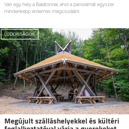
Van egy hely a Balatonnál, ahol a panorámát egyszer
mindenképp érdemes megcsodálni.
ÚJDONSÁGOK
Megújult szálláshelyekkel és kültéri
foglalkoztatóval várja a gyerekeket