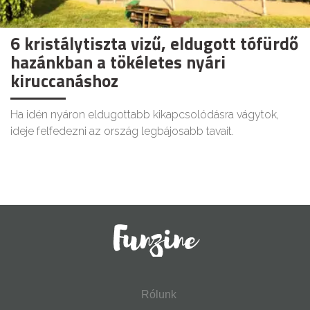
6 kristálytiszta vizű, eldugott tófürdő
hazánkban a tökéletes nyári
kiruccanáshoz
Ha idén nyáron eldugottabb kikapcsolódásra vágytok,
ideje felfedezni az ország legbájosabb tavait.
Rólunk