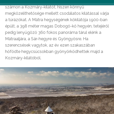
Mátrafüred népszerű kirándulóhelyeként tartják
számon a Kozmáry-kilátót, hiszen könnyű
megközelíthetősége mellett csodálatos kilátással várja
a túrázókat. A Mátra hegységének kőkilátója 1900-ban
épült, a 398 méter magas Dobogó-kő hegyén, tetejéről
pedig lenyűgöző 360 fokos panoráma tárul elénk a
Mátraaljára, a Sár-hegyre és Gyöngyösre. Ha
szerencsések vagytok, az év ezen szakaszában
hőfödte hegycsúcsokban gyönyörködhettek majd a
Kozmáry-kilátóból.