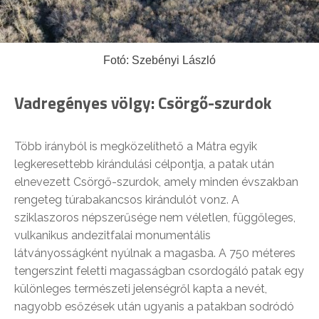
Fotó: Szebényi László
Vadregényes völgy: Csörgő-szurdok
Több irányból is megközelíthető a Mátra egyik
legkeresettebb kirándulási célpontja, a patak után
elnevezett Csörgő-szurdok, amely minden évszakban
rengeteg túrabakancsos kirándulót vonz. A
sziklaszoros népszerűsége nem véletlen, függőleges,
vulkanikus andezitfalai monumentális
látványosságként nyúlnak a magasba. A 750 méteres
tengerszint feletti magasságban csordogáló patak egy
különleges természeti jelenségről kapta a nevét,
nagyobb esőzések után ugyanis a patakban sodródó