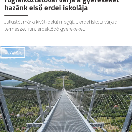
hazánk első erdei iskolája
Júliustól már a kívül-belül megújult erdei iskola várja a
természet iránt érdeklődő gyerekeket.
UTAZÁS