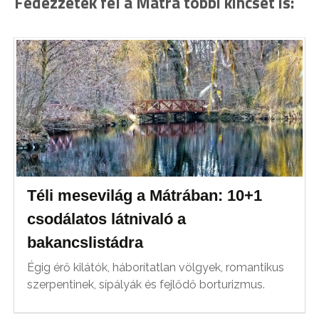
Fedezzétek fel a Mátra többi kincsét is:
Téli mesevilág a Mátrában: 10+1
csodálatos látnivaló a
bakancslistádra
Égig érő kilátók, háborítatlan völgyek, romantikus
szerpentinek, sípályák és fejlődő borturizmus.