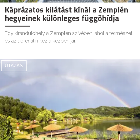
Káprázatos kilátást kínál a Zemplén
hegyeinek különleges függőhídja
Egy kirándulóhely a Zemplén szívében, ahol a természet
és az adrenalin kéz a kézben jár.
UTAZÁS