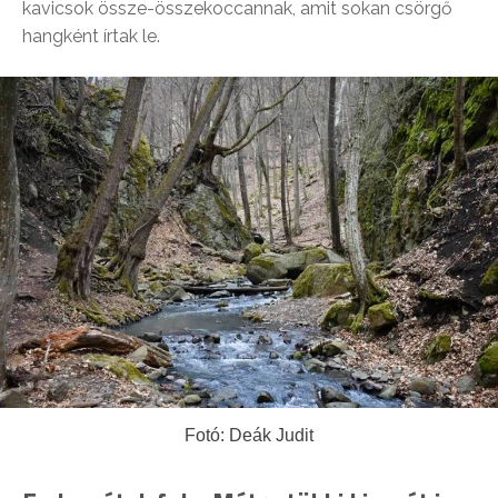
kavicsok össze-összekoccannak, amit sokan csörgő
hangként írtak le.
Fotó: Deák Judit