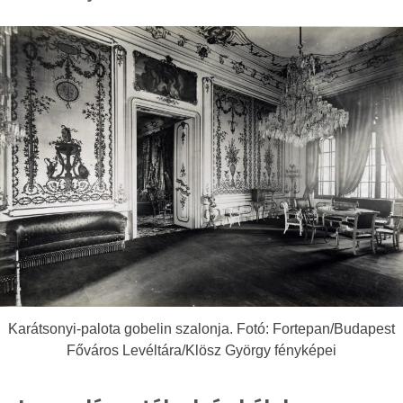
Karátsonyi-palota gobelin szalonja. Fotó: Fortepan/Budapest
Főváros Levéltára/Klösz György fényképei