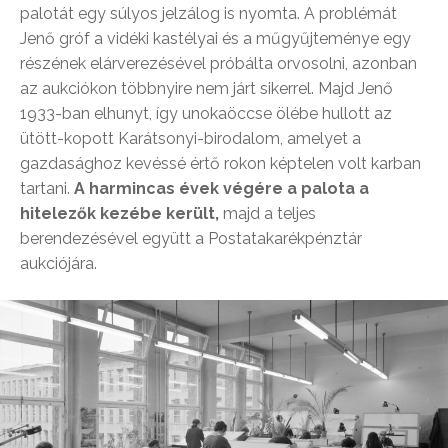
palotát egy súlyos jelzálog is nyomta. A problémát
Jenő gróf a vidéki kastélyai és a műgyűjteménye egy
részének elárverezésével próbálta orvosolni, azonban
az aukciókon többnyire nem járt sikerrel. Majd Jenő
1933-ban elhunyt, így unokaöccse ölébe hullott az
ütött-kopott Karátsonyi-birodalom, amelyet a
gazdasághoz kevéssé értő rokon képtelen volt karban
tartani.
A harmincas évek végére a palota a
hitelezők kezébe került,
majd a teljes
berendezésével együtt a Postatakarékpénztár
aukciójára.