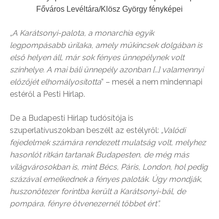
Főváros Levéltára/Klösz György fényképei
„A Karátsonyi-palota, a monarchia egyik
legpompásabb úrilaka, amely műkincsek dolgában is
első helyen áll, már sok fényes ünnepélynek volt
színhelye. A mai báli ünnepély azonban […] valamennyi
előzőjét elhomályosította
” – mesél a nem mindennapi
estéről a Pesti Hírlap.
De a Budapesti Hírlap tudósítója is
szuperlatívuszokban beszélt az estélyről:
„Valódi
fejedelmek számára rendezett mulatság volt, melyhez
hasonlót ritkán tartanak Budapesten, de még más
világvárosokban is, mint Bécs, Páris, London, hol pedig
százával emelkednek a fényes paloták. Úgy mondják,
huszonötezer forintba került a Karátsonyi-bál, de
pompára, fényre ötvenezernél többet ért”.