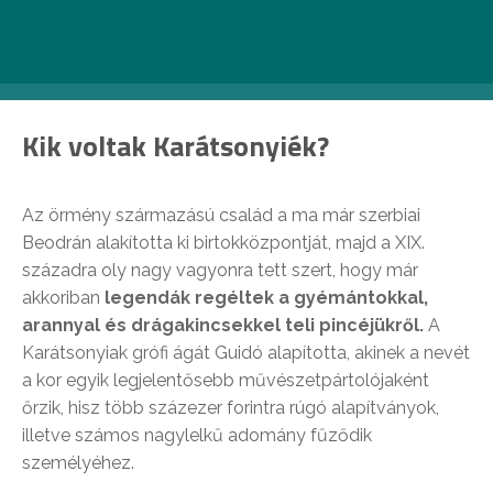
Krisztina körút 55. egy 1895 és 1899 között készült felvételen.
Fotó: Fortepan/Budapest Főváros Levéltára/Klösz György
fényképei
Kik voltak Karátsonyiék?
Az örmény származású család a ma már szerbiai
Beodrán alakította ki birtokközpontját, majd a XIX.
századra oly nagy vagyonra tett szert, hogy már
akkoriban
legendák regéltek a gyémántokkal,
arannyal és drágakincsekkel teli pincéjükről.
A
Karátsonyiak grófi ágát Guidó alapította, akinek a nevét
a kor egyik legjelentősebb művészetpártolójaként
őrzik, hisz több százezer forintra rúgó alapítványok,
illetve számos nagylelkű adomány fűződik
személyéhez.