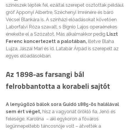
színészek léptek fel, ezáltal szerepet osztottak például
gróf Apponyi Albertre, Széchenyi Imrénére és báró
Vécsei Blankára is. A színházi előadásokat követően
Laborfalvi Róza szavalt, s Bignio Lajos operaénekes
énekelte el a Szózatot. Más alkalmakkor pedig
Liszt
Ferenc koncertezett a palotában,
illetve Blaha
Lujza, Jászai Mari és id. Latabár Árpád is szerepelt az
egyes előadásokban.
Az 1898-as farsangi bál
felrobbantotta a korabeli sajtót
A lenyűgöző bálok sora Guidó 1885-ös halálával
sem ért véget,
hisz a vagyonát öröklő fia, Jenő és
felesége, Karolina – aki egykoron a főváros
legünnepeltebb táncosnője volt – átvették a