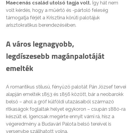
Maecenás család utolsó tagja volt.
Így hát nem
volt kérdés, hogy a műértő és -pártoló feleség
támogatja férjét a Krisztina körúti palotájuk
arisztokratikus berendezésében.
A város legnagyobb,
legdíszesebb magánpalotáját
emelték
A romantikus stílusú, fényűző palotát Pán József tervei
alapján emelték 1853 és 1856 között, bár a neobarokk
belső – ahol a gróf külföldi utazásaiból származó
ritkaságok foglaltak helyet egykoron – csupán 1880-ra
készült el. Igencsak megérte ennyit várni rá, hisz a
végeredmény a Budavári Palota belső tereivel is
versenybe szállhatott volna.