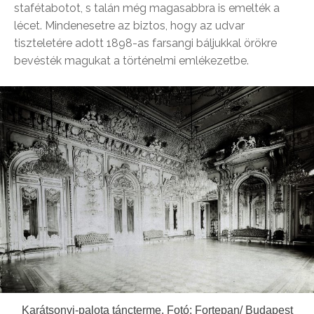
stafétabotot, s talán még magasabbra is emelték a
lécet. Mindenesetre az biztos, hogy az udvar
tiszteletére adott 1898-as farsangi báljukkal örökre
bevésték magukat a történelmi emlékezetbe.
Karátsonyi-palota táncterme. Fotó: Fortepan/ Budapest