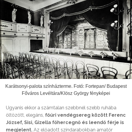
Karátsonyi-palota színházterme. Fotó: Fortepan/ Budapest
Főváros Levéltára/Klösz György fényképei
Ugyanis ekkor a számtalan szebbnél szebb ruhába
öltözött, elegáns,
főúri vendégsereg között Ferenc
József, Sisi, Gizella főhercegnő és leendő férje is
megjelent.
Az előadott színdarabokban amatőr