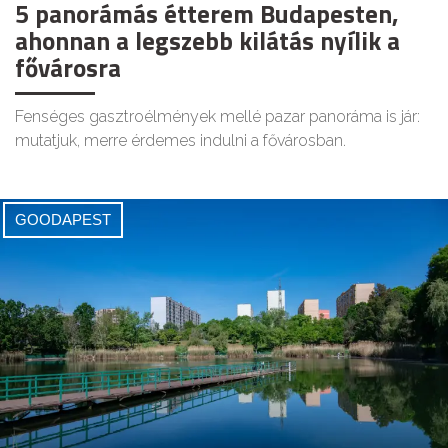
5 panorámás étterem Budapesten,
ahonnan a legszebb kilátás nyílik a
fővárosra
Fenséges gasztroélmények mellé pazar panoráma is jár:
mutatjuk, merre érdemes indulni a fővárosban.
GOODAPEST