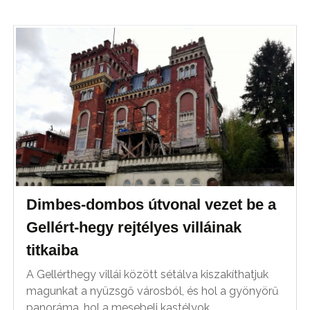
Dimbes-dombos útvonal vezet be a
Gellért-hegy rejtélyes villáinak
titkaiba
A Gellérthegy villái között sétálva kiszakíthatjuk
magunkat a nyüzsgő városból, és hol a gyönyörű
panoráma, hol a mesebeli kastélyok