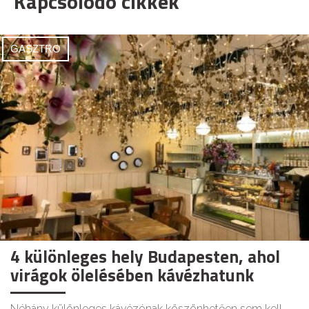
Kapcsolódó cikkek
GASZTRO
4 különleges hely Budapesten, ahol
virágok ölelésében kávézhatunk
Néhány különleges kávézónak köszönhetően sem kell