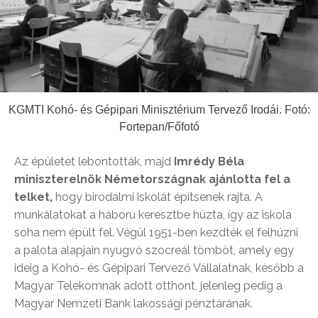
KGMTI Kohó- és Gépipari Minisztérium Tervező Irodái. Fotó:
Fortepan/Főfotó
Az épületet lebontották, majd
Imrédy Béla
miniszterelnök Németországnak ajánlotta fel a
telket,
hogy birodalmi iskolát építsenek rajta. A
munkálatokat a háború keresztbe húzta, így az iskola
soha nem épült fel. Végül 1951-ben kezdték el felhúzni
a palota alapjain nyugvó szocreál tömböt, amely egy
ideig a Kohó- és Gépipari Tervező Vállalatnak, később a
Magyar Telekomnak adott otthont, jelenleg pedig a
Magyar Nemzeti Bank lakossági pénztárának.