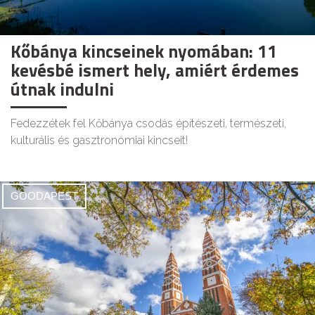
Kőbánya kincseinek nyomában: 11
kevésbé ismert hely, amiért érdemes
útnak indulni
Fedezzétek fel Kőbánya csodás építészeti, természeti,
kulturális és gasztronómiai kincseit!
GOODAPEST