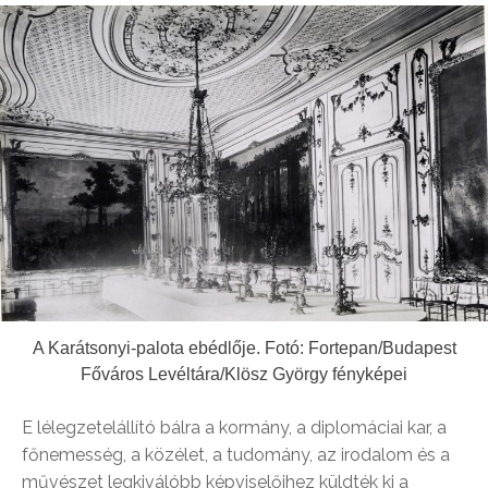
A Karátsonyi-palota ebédlője. Fotó: Fortepan/Budapest
Főváros Levéltára/Klösz György fényképei
E lélegzetelállító bálra a kormány, a diplomáciai kar, a
főnemesség, a közélet, a tudomány, az irodalom és a
művészet legkiválóbb képviselőihez küldték ki a