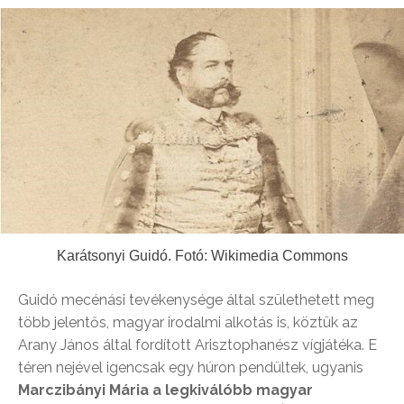
Karátsonyi Guidó. Fotó: Wikimedia Commons
Guidó mecénási tevékenysége által születhetett meg
több jelentős, magyar irodalmi alkotás is, köztük az
Arany János által fordított Arisztophanész vígjátéka. E
téren nejével igencsak egy húron pendültek, ugyanis
Marczibányi Mária a legkiválóbb magyar