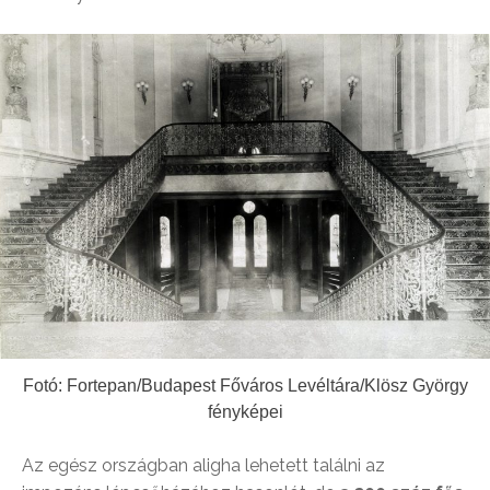
Fotó: Fortepan/Budapest Főváros Levéltára/Klösz György
fényképei
Az egész országban aligha lehetett találni az