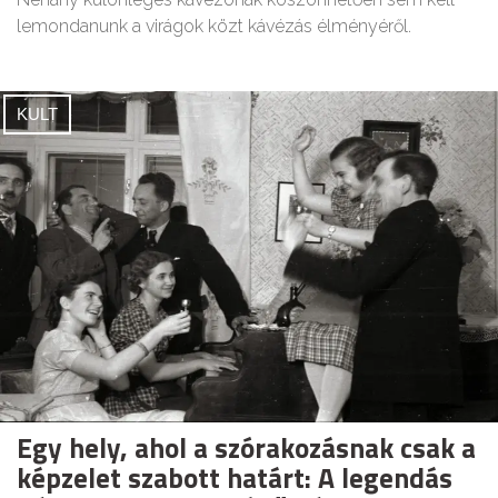
lemondanunk a virágok közt kávézás élményéről.
KULT
Egy hely, ahol a szórakozásnak csak a
képzelet szabott határt: A legendás