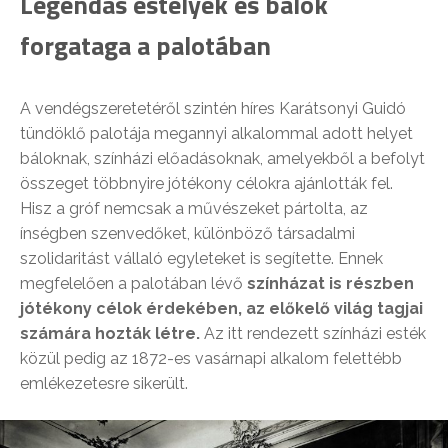
Legendás estélyek és bálok
forgataga a palotában
A vendégszeretetéről szintén híres Karátsonyi Guidó
tündöklő palotája megannyi alkalommal adott helyet
báloknak, színházi előadásoknak, amelyekből a befolyt
összeget többnyire jótékony célokra ajánlották fel.
Hisz a gróf nemcsak a művészeket pártolta, az
ínségben szenvedőket, különböző társadalmi
szolidaritást vállaló egyleteket is segítette. Ennek
megfelelően a palotában lévő
színházat is részben
jótékony célok érdekében, az előkelő világ tagjai
számára hozták létre.
Az itt rendezett színházi esték
közül pedig az 1872-es vasárnapi alkalom felettébb
emlékezetesre sikerült.