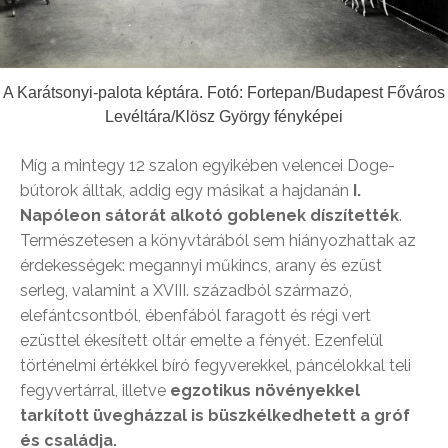
A Karátsonyi-palota képtára. Fotó: Fortepan/Budapest Főváros
Levéltára/Klösz György fényképei
Míg a mintegy 12 szalon egyikében velencei Doge-
bútorok álltak, addig egy másikat a hajdanán
I.
Napóleon sátorát alkotó goblenek díszítették
.
Természetesen a könyvtárából sem hiányozhattak az
érdekességek: megannyi műkincs, arany és ezüst
serleg, valamint a XVIII. századból származó,
elefántcsontból, ébenfából faragott és régi vert
ezüsttel ékesített oltár emelte a fényét. Ezenfelül
történelmi értékkel bíró fegyverekkel, páncélokkal teli
fegyvertárral, illetve
egzotikus növényekkel
tarkított üvegházzal is büszkélkedhetett a gróf
és családja.