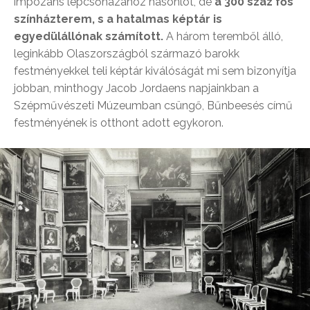
impozáns lépcsőházához hasonlót, de
a 300 száz fős
színházterem, s a hatalmas képtár is
egyedülállónak számított.
A három teremből álló,
leginkább Olaszországból származó barokk
festményekkel teli képtár kiválóságát mi sem bizonyítja
jobban, minthogy Jacob Jordaens napjainkban a
Szépművészeti Múzeumban csüngő, Bűnbeesés című
festményének is otthont adott egykoron.