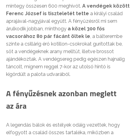
mintegy összesen 600 meghívót.
A vendégek között
Ferenc József is tiszteletét tette
a királyi család
aprajával-nagyjával együtt. A fényűzésről mi sem
árulkodik jobban, minthogy
a közel 300 fős
vacsorához 80 pár fácánt öltek le
, a bálterembe
szinte a csillárig érő kotillon-csokrokat gurítottak be,
sőt a vendégeknek arany melltűt, illetve brossot
ajándékoztak. A vendégsereg pedig egészen hajnalig
táncolt, mígnem reggel 7-kor az utolsó hintó is
kigördült a palota udvarából.
A fényűzésnek azonban meglett
az ára
A legendás bálok és estélyek odáig vezettek, hogy
elfogyott a család összes tartaléka, miközben a