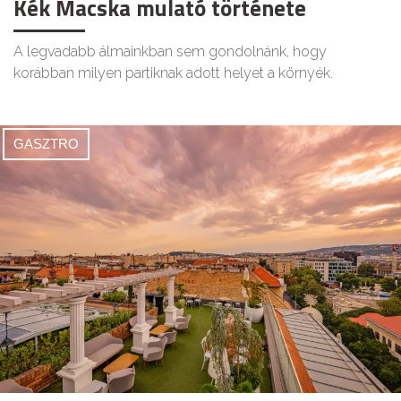
Kék Macska mulató története
A legvadabb álmainkban sem gondolnánk, hogy
korábban milyen partiknak adott helyet a környék.
GASZTRO