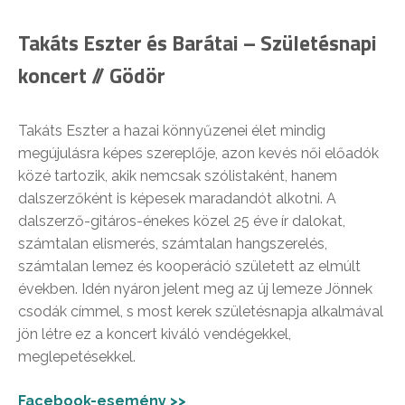
Takáts Eszter és Barátai – Születésnapi
koncert // Gödör
Takáts Eszter a hazai könnyűzenei élet mindig
megújulásra képes szereplője, azon kevés női előadók
közé tartozik, akik nemcsak szólistaként, hanem
dalszerzőként is képesek maradandót alkotni. A
dalszerző-gitáros-énekes közel 25 éve ír dalokat,
számtalan elismerés, számtalan hangszerelés,
számtalan lemez és kooperáció született az elmúlt
években. Idén nyáron jelent meg az új lemeze Jönnek
csodák címmel, s most kerek születésnapja alkalmával
jön létre ez a koncert kiváló vendégekkel,
meglepetésekkel.
Facebook-esemény >>