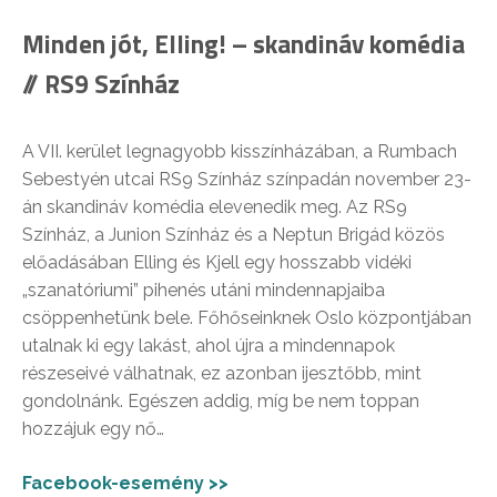
Minden jót, Elling! – skandináv komédia
// RS9 Színház
A VII. kerület legnagyobb kisszínházában, a Rumbach
Sebestyén utcai RS9 Színház színpadán november 23-
án skandináv komédia elevenedik meg. Az RS9
Színház, a Junion Színház és a Neptun Brigád közös
előadásában Elling és Kjell egy hosszabb vidéki
„szanatóriumi” pihenés utáni mindennapjaiba
csöppenhetünk bele. Főhőseinknek Oslo központjában
utalnak ki egy lakást, ahol újra a mindennapok
részeseivé válhatnak, ez azonban ijesztőbb, mint
gondolnánk. Egészen addig, míg be nem toppan
hozzájuk egy nő…
Facebook-esemény >>