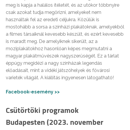
meg is kapja a halálos ítéletét, és az utókor többnyire
csak azokat tudja megőrizni, amelyeket nem
használtak fel az eredeti céljukra. Közülük is
mostohább a sorsa a színházi plakátoknak, amelyekből
a filmes társaiknál kevesebb készült, és ezért kevesebb
is maradt meg. De amelyiknek sikerült, az a
moziplakátokhoz hasonlóan képes megmutatni a
magyar plakátművészek nagyszerűségét. Ez a tárlat
éppúgy megidézi a nagy színházak legendás
előadásait, mint a vidéki játszóhelyek és fővárosi
varieték világát. A kiállítás ingyenesen látogatható!
Facebook-esemény >>
Csütörtöki programok
Budapesten (2023. november