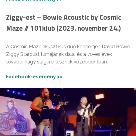
Ziggy-est – Bowie Acoustic by Cosmic
Maze // 101klub (2023. november 24.)
A Cosmic Maze akusztikus duó koncertjén David Bowie
Ziggy Stardust turnéjának dalai és a 70-es évek
további nagy slágerei lesznek középpontban.
Facebook-esemény >>