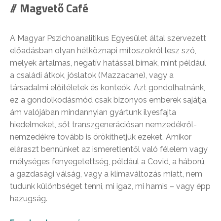
// Magvető Café
A Magyar Pszichoanalitikus Egyesület által szervezett
előadásban olyan hétköznapi mítoszokról lesz szó,
melyek ártalmas, negatív hatással bírnak, mint például
a családi átkok, jóslatok (Mazzacane), vagy a
társadalmi előítéletek és konteók. Azt gondolhatnánk,
ez a gondolkodásmód csak bizonyos emberek sajátja,
ám valójában mindannyian gyártunk ilyesfajta
hiedelmeket, sőt transzgenerációsan nemzedékről-
nemzedékre tovább is örökíthetjük ezeket. Amikor
eláraszt bennünket az ismeretlentől való félelem vagy
mélységes fenyegetettség, például a Covid, a háború,
a gazdasági válság, vagy a klímaváltozás miatt, nem
tudunk különbséget tenni, mi igaz, mi hamis – vagy épp
hazugság.