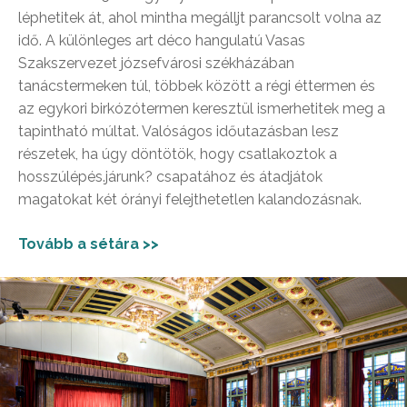
léphetitek át, ahol mintha megálljt parancsolt volna az
idő. A különleges art déco hangulatú Vasas
Szakszervezet józsefvárosi székházában
tanácstermeken túl, többek között a régi éttermen és
az egykori birkózótermen keresztül ismerhetitek meg a
tapintható múltat. Valóságos időutazásban lesz
részetek, ha úgy döntötök, hogy csatlakoztok a
hosszúlépés.járunk? csapatához és átadjátok
magatokat két órányi felejthetetlen kalandozásnak.
Tovább a sétára >>