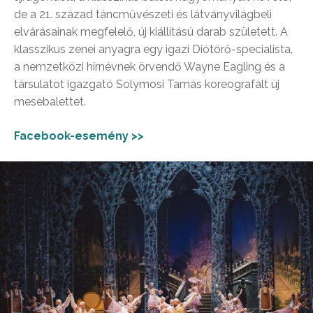
de a 21. század táncművészeti és látványvilágbeli
elvárásainak megfelelő, új kiállítású darab született. A
klasszikus zenei anyagra egy igazi Diótörő-specialista,
a nemzetközi hírnévnek örvendő Wayne Eagling és a
társulatot igazgató Solymosi Tamás koreografált új
mesebalettet.
Facebook-esemény >>