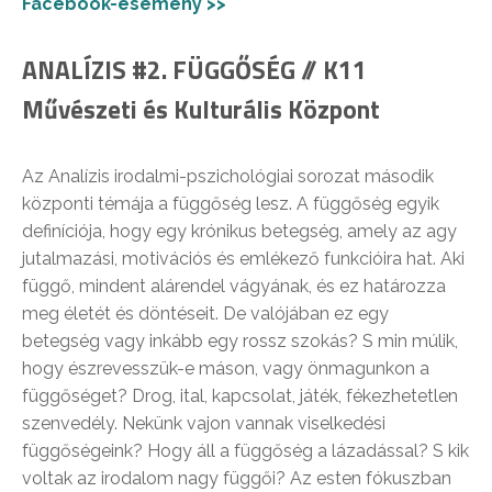
Facebook-esemény >>
ANALÍZIS #2. FÜGGŐSÉG // K11
Művészeti és Kulturális Központ
Az Analízis irodalmi-pszichológiai sorozat második
központi témája a függőség lesz. A függőség egyik
definíciója, hogy egy krónikus betegség, amely az agy
jutalmazási, motivációs és emlékező funkcióira hat. Aki
függő, mindent alárendel vágyának, és ez határozza
meg életét és döntéseit. De valójában ez egy
betegség vagy inkább egy rossz szokás? S min múlik,
hogy észrevesszük-e máson, vagy önmagunkon a
függőséget? Drog, ital, kapcsolat, játék, fékezhetetlen
szenvedély. Nekünk vajon vannak viselkedési
függőségeink? Hogy áll a függőség a lázadással? S kik
voltak az irodalom nagy függői? Az esten fókuszban