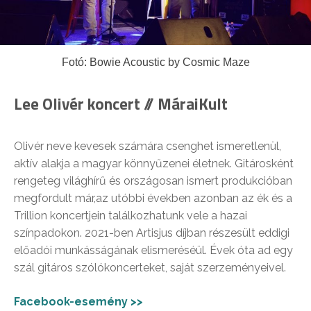
Fotó: Bowie Acoustic by Cosmic Maze
Lee Olivér koncert // MáraiKult
Olivér neve kevesek számára csenghet ismeretlenül,
aktív alakja a magyar könnyűzenei életnek. Gitárosként
rengeteg világhírű és országosan ismert produkcióban
megfordult már,az utóbbi években azonban az ék és a
Trillion koncertjein találkozhatunk vele a hazai
színpadokon. 2021-ben Artisjus díjban részesült eddigi
előadói munkásságának elismeréséül. Évek óta ad egy
szál gitáros szólókoncerteket, saját szerzeményeivel.
Facebook-esemény >>