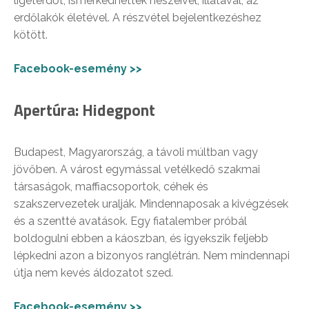
ligeterdőt, ismerkedhettek neszeivel, illatával, az
erdőlakók életével. A részvétel bejelentkezéshez
kötött.
Facebook-esemény >>
Apertúra: Hidegpont
Budapest, Magyarország, a távoli múltban vagy
jövőben. A várost egymással vetélkedő szakmai
társaságok, maffiacsoportok, céhek és
szakszervezetek uralják. Mindennaposak a kivégzések
és a szentté avatások. Egy fiatalember próbál
boldogulni ebben a káoszban, és igyekszik feljebb
lépkedni azon a bizonyos ranglétrán. Nem mindennapi
útja nem kevés áldozatot szed.
Facebook-esemény >>