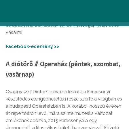
(csütörtöktől)
Karácsonyi fesztivál a Corvin sétányon, november 23.
és december 24. között, minden hétvégén kézműves
vásárral.
Facebook-esemény >>
A diótörő // Operaház (péntek, szombat,
vasárnap)
Csajkovszkij Diótörője évtizedek óta a karácsonyi
készülődés elengedhetetlen része szerte a világban és
a budapesti Operaházban is. A korábbi, hosszú éveken
át repertoáron levő, mára szinte muzeális változat
emlékének adózva, 2015 karácsonyára egy
újragondolt, a klasszikus balett hagyományait követő,