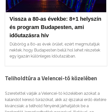
Vissza a 80-as évekbe: 8+1 helyszín
és program Budapesten, ami
időutazásra hív
Dübörög a 80-as évek őrület, ezért megmutatjuk
nektek, hogy Budapesten belül hol lehet részetek
egy igazán különleges időutazában.
Teliholdtúra a Velencei-tó közelében
Szeretettel várják a Velencei-tó közelében azokat a
kalandot kereső túrázókat, akik az éjszakai erdő életére
kíváncsiak: a telihold fényénél járhatjátok be a