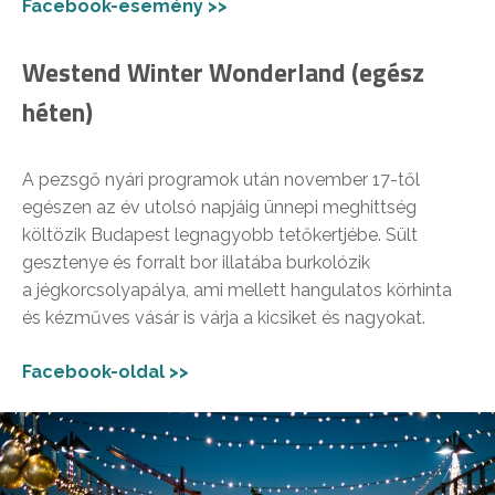
Facebook-esemény >>
Westend Winter Wonderland (egész
héten)
A pezsgő nyári programok után november 17-től
egészen az év utolsó napjáig ünnepi meghittség
költözik Budapest legnagyobb tetőkertjébe. Sült
gesztenye és forralt bor illatába burkolózik
a jégkorcsolyapálya, ami mellett hangulatos körhinta
és kézműves vásár is várja a kicsiket és nagyokat.
Facebook-oldal >>