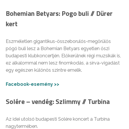
Bohemian Betyars: Pogo buli // Dürer
kert
Eszméletlen gigantikus-összeborulós-megőrülős
pógó buli lesz a Bohemian Betyars egyetlen őszi
budapesti klubkoncertjén. Előkerülnek régi muzsikák is,
ez alkalommal nem lesz finomkodás, a sírva-vigadást
egy egészen különös szintre emelik.
Facebook-esemény >>
Solére – vendég: Szlimmy // Turbina
Az idei utolsó budapesti Solére koncert a Turbina
nagytermében.