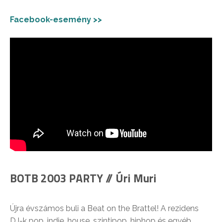
Facebook-esemény >>
BOTB 2003 PARTY // Úri Muri
Újra évszámos buli a Beat on the Brattel! A rezidens
DJ-k pop, indie, house, szintipop, hiphop és egyéb