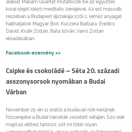
alakult Makám Quartet mutatkozik be az együttes
korai idejét idéző meditatív zenéjével. Az est második
részében a Budapest éjszakája szól c. lemez anyagát
hallhatjátok Magyar Bori, Kuczera Barbara, Eredics
Dávid, Krulik Zoltán, Bata István, Varró Zoltán
előadásában.
Facebook-esemény >>
Csipke és csokoládé – Séta 20. századi
asszonysorsok nyomában a Budai
Várban
November 25-én 11 órától a budavári nők kerülnek
főszerepbe a Budai Várséták vezetett sétáján. Szó esik
majd az elithez tartozó, sőt mi több olyan
várnegyedbeli nőről is, aki se uralkodó, se főhercegnő,