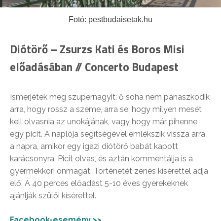
Fotó: pestbudaisetak.hu
Diótörő – Zsurzs Kati és Boros Misi
előadásában // Concerto Budapest
Ismerjétek meg szupernagyit: ő soha nem panaszkodik
arra, hogy rossz a szeme, arra se, hogy milyen mesét
kell olvasnia az unokájának, vagy hogy már pihenne
egy picit. A naplója segítségével emlékszik vissza arra
a napra, amikor egy igazi diótörő babát kapott
karácsonyra. Picit olvas, és aztán kommentálja is a
gyermekkori önmagát. Történetét zenés kísérettel adja
elő. A 40 perces előadást 5-10 éves gyerekeknek
ajánlják szülői kísérettel.
Facebook-esemény >>