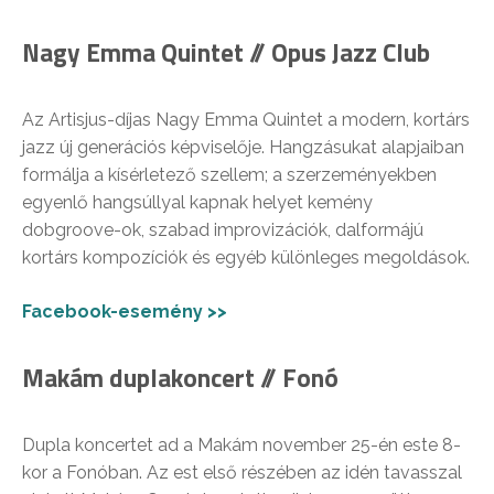
Nagy Emma Quintet // Opus Jazz Club
Az Artisjus-díjas Nagy Emma Quintet a modern, kortárs
jazz új generációs képviselője. Hangzásukat alapjaiban
formálja a kísérletező szellem; a szerzeményekben
egyenlő hangsúllyal kapnak helyet kemény
dobgroove-ok, szabad improvizációk, dalformájú
kortárs kompozíciók és egyéb különleges megoldások.
Facebook-esemény >>
Makám duplakoncert // Fonó
Dupla koncertet ad a Makám november 25-én este 8-
kor a Fonóban. Az est első részében az idén tavasszal