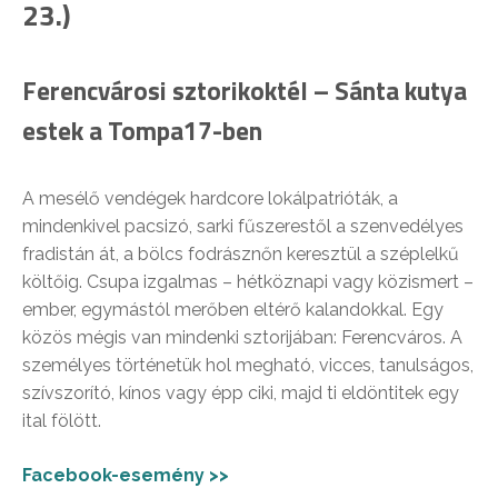
23.)
Ferencvárosi sztorikoktél – Sánta kutya
estek a Tompa17-ben
A mesélő vendégek hardcore lokálpatrióták, a
mindenkivel pacsizó, sarki fűszerestől a szenvedélyes
fradistán át, a bölcs fodrásznőn keresztül a széplelkű
költőig. Csupa izgalmas – hétköznapi vagy közismert –
ember, egymástól merőben eltérő kalandokkal. Egy
közös mégis van mindenki sztorijában: Ferencváros. A
személyes történetük hol megható, vicces, tanulságos,
szívszorító, kínos vagy épp ciki, majd ti eldöntitek egy
ital fölött.
Facebook-esemény >>