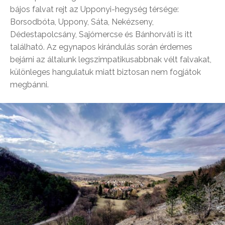
bájos falvat rejt az Upponyi-hegység térsége:
Borsodbóta, Uppony, Sáta, Nekézseny,
Dédestapolcsány, Sajómercse és Bánhorváti is itt
található. Az egynapos kirándulás során érdemes
bejárni az általunk legszimpatikusabbnak vélt falvakat,
különleges hangulatuk miatt biztosan nem fogjátok
megbánni.