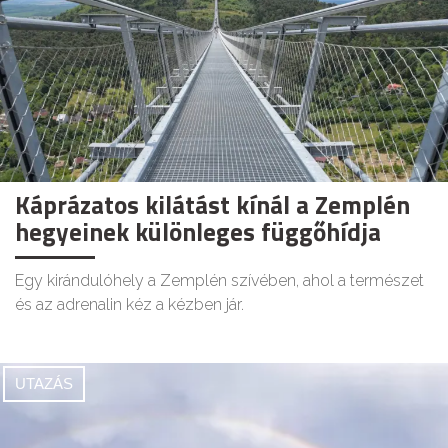
Káprázatos kilátást kínál a Zemplén
hegyeinek különleges függőhídja
Egy kirándulóhely a Zemplén szívében, ahol a természet
és az adrenalin kéz a kézben jár.
UTAZÁS