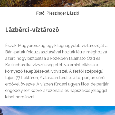
Fotó: Pleszinger László
Lázbérci-víztározó
Észak-Magyarország egyik legnagyobb víztározóját a
Bán-patak felduzzasztásával hozták létre, méghozzá
azért, hogy biztosítsa a közelben található Ózd és
Kazincbarcika vízszükségletét, valamint ellássa a
környező településeket ivóvízzel. A festői szépségű
tájon 77 hektáron, Y alakban terül el a tó, partján sűrű
erdővel övezve. A vízben fürdeni ugyan tilos, de partján
engedélyhez kötve, szezonális és napszakos jelleggel
lehet horgászni.