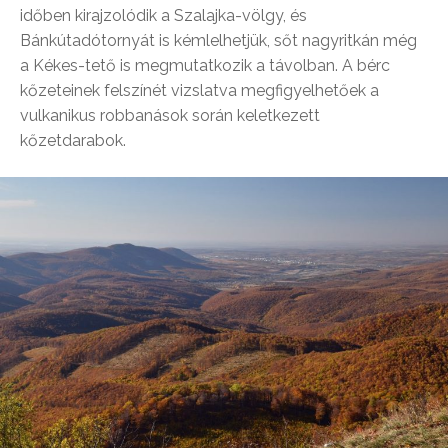
időben kirajzolódik a Szalajka-völgy, és
Bánkútadótornyát is kémlelhetjük, sőt nagyritkán még
a Kékes-tető is megmutatkozik a távolban. A bérc
kőzeteinek felszínét vizslatva megfigyelhetőek a
vulkanikus robbanások során keletkezett
kőzetdarabok.