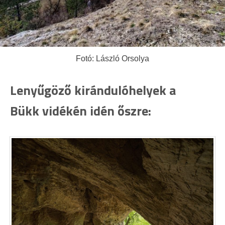
Fotó: László Orsolya
Lenyűgöző kirándulóhelyek a
Bükk vidékén idén őszre: