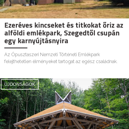
Ezeréves kincseket és titkokat őriz az
alföldi emlékpark, Szegedtől csupán
egy karnyújtásnyira
Az Ópusztaszeri Nemzeti Történeti Emlékpark
felejthetetlen élményeket tartogat az egész családnak.
ÚJDONSÁGOK