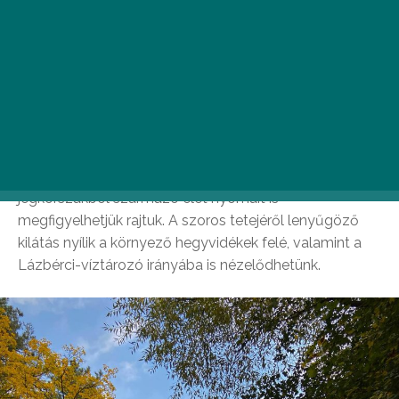
Upponyi-szoros
Ez a különleges természeti képződmény a víz pusztító
erejének hatására alakult ki és körülbelül 500 méteren
keresztül vezeti a kirándulókat. Utunk során néhány
kisebb barlang és kőfülke keresztezi az útvonalat,
ezeknél érdemes megállni pár percre, hiszen akár a
jégkorszakból származó élet nyomait is
megfigyelhetjük rajtuk. A szoros tetejéről lenyűgöző
kilátás nyílik a környező hegyvidékek felé, valamint a
Lázbérci-víztározó irányába is nézelődhetünk.