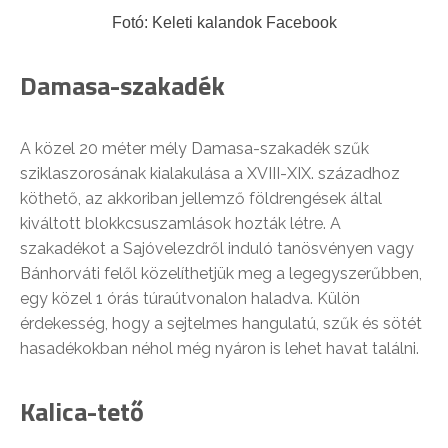
Fotó: Keleti kalandok Facebook
Damasa-szakadék
A közel 20 méter mély Damasa-szakadék szűk
sziklaszorosának kialakulása a XVIII-XIX. századhoz
köthető, az akkoriban jellemző földrengések által
kiváltott blokkcsuszamlások hozták létre. A
szakadékot a Sajóvelezdről induló tanösvényen vagy
Bánhorváti felől közelíthetjük meg a legegyszerűbben,
egy közel 1 órás túraútvonalon haladva. Külön
érdekesség, hogy a sejtelmes hangulatú, szűk és sötét
hasadékokban néhol még nyáron is lehet havat találni.
Kalica-tető