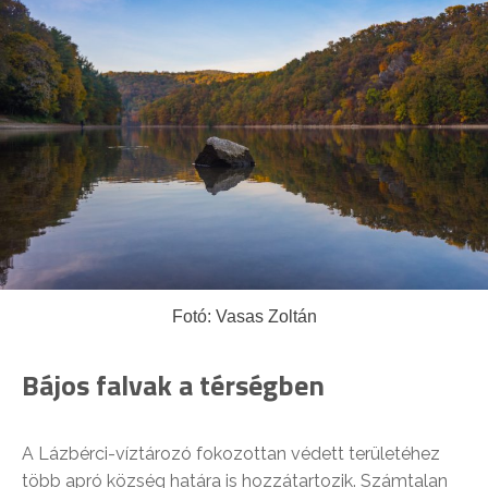
Fotó: Vasas Zoltán
Bájos falvak a térségben
A Lázbérci-víztározó fokozottan védett területéhez
több apró község határa is hozzátartozik. Számtalan