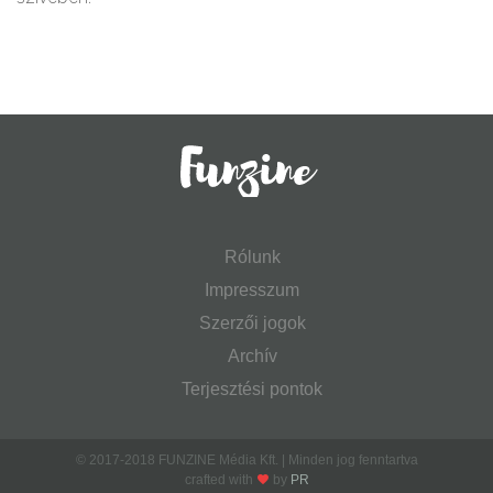
Rólunk
Impresszum
Szerzői jogok
Archív
Terjesztési pontok
© 2017-2018 FUNZINE Média Kft. | Minden jog fenntartva
crafted with
by
PR