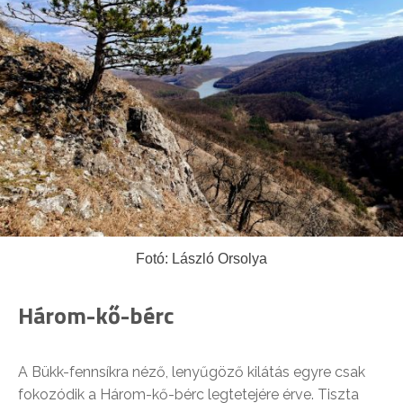
Fotó: László Orsolya
Három-kő-bérc
A Bükk-fennsíkra néző, lenyűgöző kilátás egyre csak
fokozódik a Három-kő-bérc legtetejére érve. Tiszta