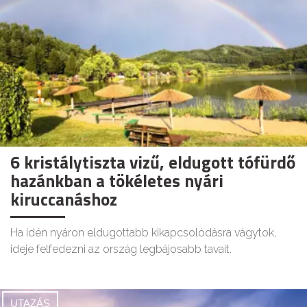
6 kristálytiszta vizű, eldugott tófürdő
hazánkban a tökéletes nyári
kiruccanáshoz
Ha idén nyáron eldugottabb kikapcsolódásra vágytok,
ideje felfedezni az ország legbájosabb tavait.
UTAZÁS