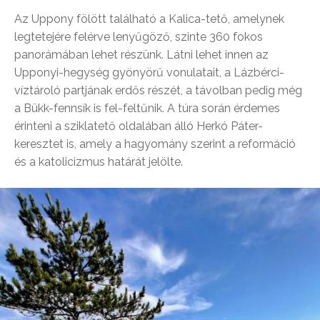
Az Uppony fölött található a Kalica-tető, amelynek
legtetejére felérve lenyűgöző, szinte 360 fokos
panorámában lehet részünk. Látni lehet innen az
Upponyi-hegység gyönyörű vonulatait, a Lázbérci-
víztároló partjának erdős részét, a távolban pedig még
a Bükk-fennsík is fel-feltűnik. A túra során érdemes
érinteni a sziklatető oldalában álló Herkó Páter-
keresztet is, amely a hagyomány szerint a reformáció
és a katolicizmus határát jelölte.