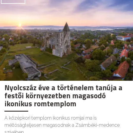
Nyolcszáz éve a történelem tanúja a
festői környezetben magasodó
ikonikus romtemplom
A középkori templom ikonikus romjai ma is
méltóságteljesen magasodnak a Zsámbéki-medence
szívében.