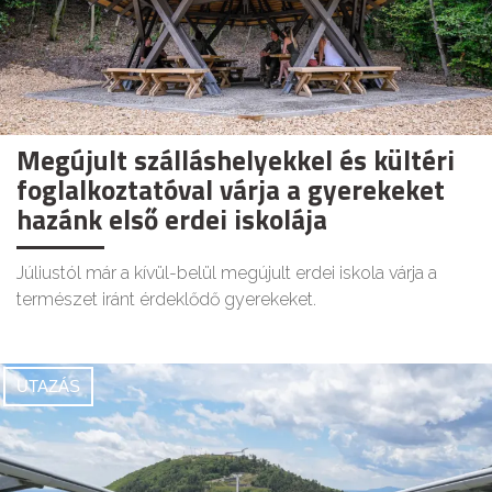
Megújult szálláshelyekkel és kültéri
foglalkoztatóval várja a gyerekeket
hazánk első erdei iskolája
Júliustól már a kívül-belül megújult erdei iskola várja a
természet iránt érdeklődő gyerekeket.
UTAZÁS