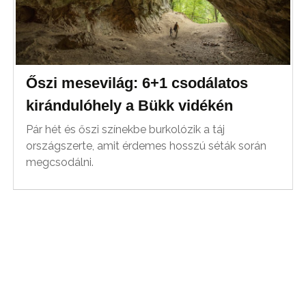
Őszi mesevilág: 6+1 csodálatos
kirándulóhely a Bükk vidékén
Pár hét és őszi színekbe burkolózik a táj
országszerte, amit érdemes hosszú séták során
megcsodálni.