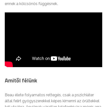
ennek a kölcsönös függésnek.
Amitől félünk
Beau élete folyamatos rettegés, csak a pszichiáter
által felírt gyógyszerekkel képes kimenni az őrültekkel
teli utcákra. Anyjának váratlan telefonhívása mégis arra