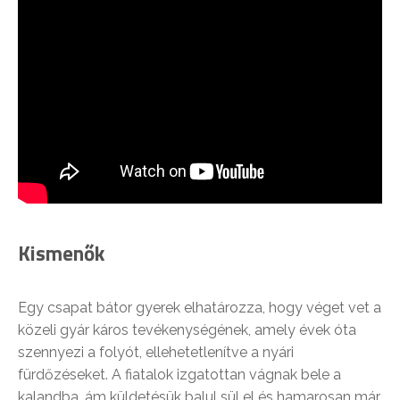
Kismenők
Egy csapat bátor gyerek elhatározza, hogy véget vet a
közeli gyár káros tevékenységének, amely évek óta
szennyezi a folyót, ellehetetlenítve a nyári
fürdőzéseket. A fiatalok izgatottan vágnak bele a
kalandba, ám küldetésük balul sül el és hamarosan már