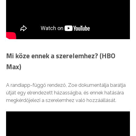
Mi köze ennek a szerelemhez? (HBO
Max)
A randiapp-függő rendező, Zoe dokumentálja barátja
útját egy elrendezett házasságba, és ennek hatására
megkérdőjelezi a szerelemhez való hozzáállását.