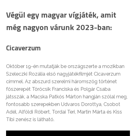
Végül egy magyar vígjáték, amit
még nagyon várunk 2023-ban:
Cicaverzum
Október 19-én mutatják be országszerte a mozikban
Szeleczki Rozália első nagyjátékfilmjét Cicaverzum
címmel. Az abszurd szerelmi háromszög történet
főszerepét Törőcsik Franciska és Polgár Csaba
játsszák, a Macska Patkós Márton hangján szólal meg,
fontosabb szerepekben Udvaros Dorottya, Csobot
Adél, Alföldi Róbert, Tordai Teri, Martin Márta és Kiss
Tibi zenész is látható.