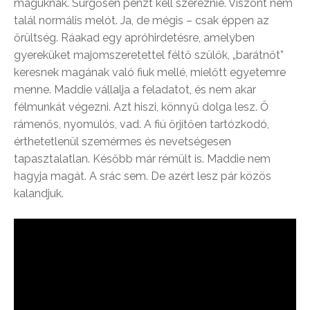
maguknak. Sürgősen pénzt kell szereznie. Viszont nem
talál normális melót. Ja, de mégis – csak éppen az
őrültség. Ráakad egy apróhirdetésre, amelyben
gyereküket majomszeretettel féltő szülők, „barátnőt”
keresnek magának való fiuk mellé, mielőtt egyetemre
menne. Maddie vállalja a feladatot, és nem akar
félmunkát végezni. Azt hiszi, könnyű dolga lesz. Ő
rámenős, nyomulós, vad. A fiú őrjítően tartózkodó,
érthetetlenül szemérmes és nevetségesen
tapasztalatlan. Később már rémült is. Maddie nem
hagyja magát. A srác sem. De azért lesz pár közös
kalandjuk.