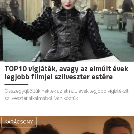
TOP10 vígjáték, avagy az elmúlt évek
legjobb filmjei szilveszter estére
Összegyújtöttük nektek az elmúlt évek legjobb vígjátékait
szilveszter alkalmából. Van köztük
KARÁCSONY