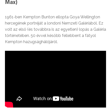
Max)
1961-ben Kempton Bunton ellopta Goya Wellington
hercegének portréját a londoni Nemzeti Galériából. Ez
volt az első (és továbbra is az egyetlen) lopás a Galéria
történetében. 50 évvel később fellebbent a fátyol
Kempton hazugsághálójáról.