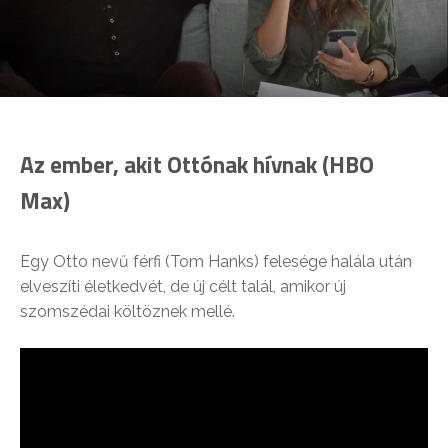
Az ember, akit Ottónak hívnak (HBO
Max)
Egy Otto nevű férfi (Tom Hanks) felesége halála után
elveszíti életkedvét, de új célt talál, amikor új
szomszédai költöznek mellé.