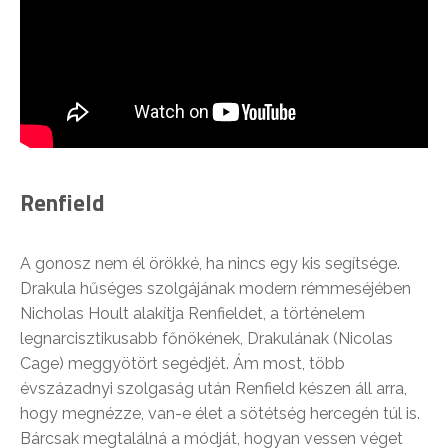
Renfield
A gonosz nem él örökké, ha nincs egy kis segítsége.
Drakula hűséges szolgájának modern rémmeséjében
Nicholas Hoult alakítja Renfieldet, a történelem
legnarcisztikusabb főnökének, Drakulának (Nicolas
Cage) meggyötört segédjét. Ám most, több
évszázadnyi szolgaság után Renfield készen áll arra,
hogy megnézze, van-e élet a sötétség hercegén túl is.
Bárcsak megtalálná a módját, hogyan vessen véget