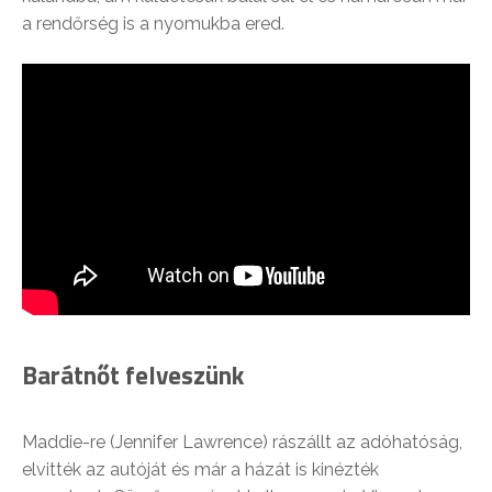
a rendőrség is a nyomukba ered.
Barátnőt felveszünk
Maddie-re (Jennifer Lawrence) rászállt az adóhatóság,
elvitték az autóját és már a házát is kinézték