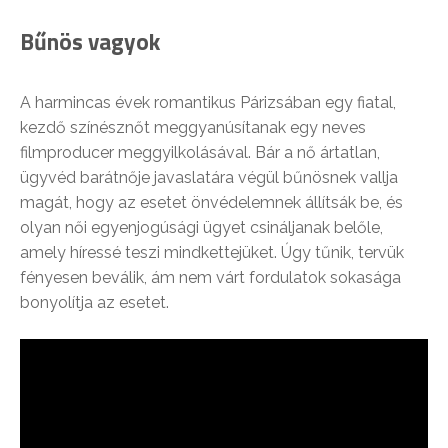
Bűnös vagyok
A harmincas évek romantikus Párizsában egy fiatal,
kezdő színésznőt meggyanúsítanak egy neves
filmproducer meggyilkolásával. Bár a nő ártatlan,
ügyvéd barátnője javaslatára végül bűnösnek vallja
magát, hogy az esetet önvédelemnek állítsák be, és
olyan női egyenjogúsági ügyet csináljanak belőle,
amely híressé teszi mindkettejüket. Úgy tűnik, tervük
fényesen beválik, ám nem várt fordulatok sokasága
bonyolítja az esetet.