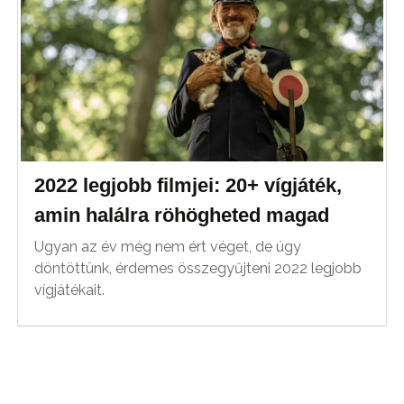
2022 legjobb filmjei: 20+ vígjáték,
amin halálra röhögheted magad
Ugyan az év még nem ért véget, de úgy
döntöttünk, érdemes összegyűjteni 2022 legjobb
vígjátékait.