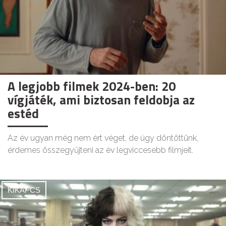
A legjobb filmek 2024-ben: 20
vígjáték, ami biztosan feldobja az
estéd
Az év ugyan még nem ért véget, de úgy döntöttünk,
érdemes összegyűjteni az év legviccesebb filmjeit.
KIKAPCS