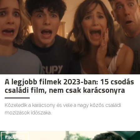
A legjobb filmek 2023-ban: 15 csodás
családi film, nem csak karácsonyra
Közeledik a karácsony és vele a nagy közös családi
mozizások időszaka.
KIKAPCS