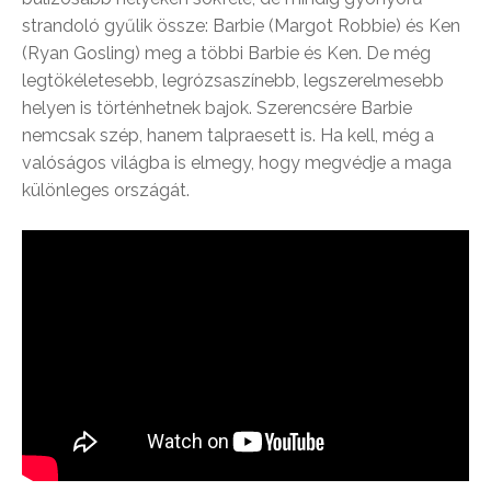
strandoló gyűlik össze: Barbie (Margot Robbie) és Ken
(Ryan Gosling) meg a többi Barbie és Ken. De még
legtökéletesebb, legrózsaszínebb, legszerelmesebb
helyen is történhetnek bajok. Szerencsére Barbie
nemcsak szép, hanem talpraesett is. Ha kell, még a
valóságos világba is elmegy, hogy megvédje a maga
különleges országát.