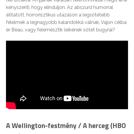
kényszeríti, hogy elinduljon. Az abszurd humorral
átitatott, horrorisztikus utazáson a legsötétebb
félelmek a legnagyobb kalandokká válnak. Vajon célba
ér Beau, vagy felemésztik lelkének sötét bugyrai?
A Wellington-festmény / A herceg (HBO