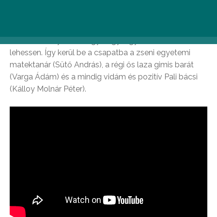
egymással, hogy megnyerjék a több millió forint értékű
főnyereményt. Dani (Virsinszki Zoltán)
menyasszonyával (Nagy Alexandra) együtt szedi
össze versenytársait, úgy hogy a győzelem biztos
lehessen. Így kerül be a csapatba a zseni egyetemi
matektanár (Sütő András), a régi ős laza gimis barát
(Varga Ádám) és a mindig vidám és pozitív Pali bácsi
(Kálloy Molnár Péter).