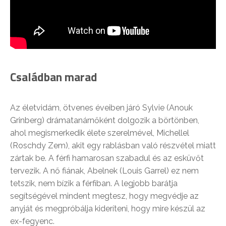
Családban marad
Az életvidám, ötvenes éveiben járó Sylvie (Anouk
Grinberg) drámatanárnőként dolgozik a börtönben,
ahol megismerkedik élete szerelmével, Michellel
(Roschdy Zem), akit egy rablásban való részvétel miatt
zártak be. A férfi hamarosan szabadul és az esküvőt
tervezik. A nő fiának, Abelnek (Louis Garrel) ez nem
tetszik, nem bízik a férfiban. A legjobb barátja
segítségével mindent megtesz, hogy megvédje az
anyját és megpróbálja kideríteni, hogy mire készül az
ex-fegyenc.