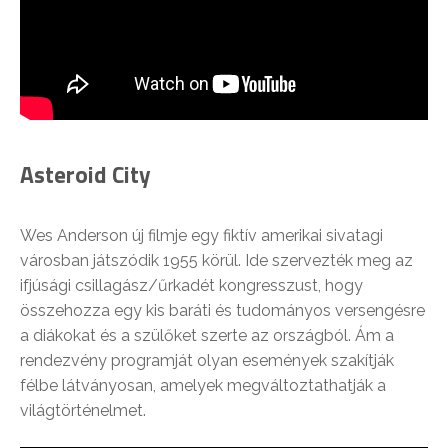
Asteroid City
Wes Anderson új filmje egy fiktív amerikai sivatagi
városban játszódik 1955 körül. Ide szervezték meg az
ifjúsági csillagász/űrkadét kongresszust, hogy
összehozza egy kis baráti és tudományos versengésre
a diákokat és a szülőket szerte az országból. Ám a
rendezvény programját olyan események szakítják
félbe látványosan, amelyek megváltoztathatják a
világtörténelmet.