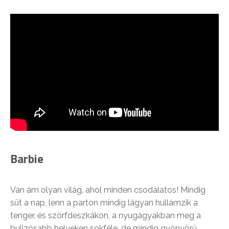
Barbie
Van ám olyan világ, ahol minden csodálatos! Mindig
süt a nap, lenn a parton mindig lágyan hullámzik a
tenger, és szörfdeszkákon, a nyugágyakban meg a
bulizósabb helyeken sokféle, de mindig gyönyörű