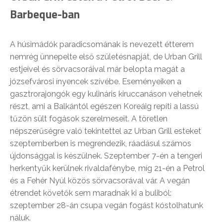
Barbeque-ban
A húsimádók paradicsomának is nevezett étterem
nemrég ünnepelte első születésnapját, de Urban Grill
estjeivel és sörvacsoráival már belopta magát a
józsefvárosi ínyencek szívébe. Eseményeiken a
gasztrorajongók egy kulináris kiruccanáson vehetnek
részt, ami a Balkántól egészen Koreáig repíti a lassú
tűzön sült fogások szerelmeseit. A töretlen
népszerűségre való tekintettel az Urban Grill esteket
szeptemberben is megrendezik, ráadásul számos
újdonsággal is készülnek. Szeptember 7-én a tengeri
herkentyűk kerülnek rivaldafénybe, míg 21-én a Petrol
és a Fehér Nyúl közös sörvacsorával vár. A vegán
étrendet követők sem maradnak ki a buliból:
szeptember 28-án csupa vegán fogást kóstolhatunk
náluk.