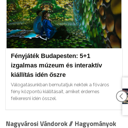
Fényjáték Budapesten: 5+1
izgalmas múzeum és interaktív
kiállítás idén őszre
Válogatásunkban bemutatjuk nektek a főváros
fény központú kiállításait, amiket érdemes
felkeresni idén ősszel.
Nagyvárosi Vándorok // Hagyományok