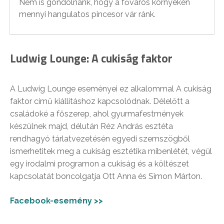
Nem is gondolnánk, hogy a főváros környékén
mennyi hangulatos pincesor vár ránk.
Ludwig Lounge: A cukiság faktor
A Ludwig Lounge eseményei ez alkalommal A cukiság
faktor című kiállításhoz kapcsolódnak. Délelőtt a
családoké a főszerep, ahol gyurmafestmények
készülnek majd, délután Réz András esztéta
rendhagyó tárlatvezetésén egyedi szemszögből
ismerhetitek meg a cukiság esztétika mibenlétét, végül
egy irodalmi programon a cukiság és a költészet
kapcsolatát boncolgatja Ott Anna és Simon Márton.
Facebook-esemény >>