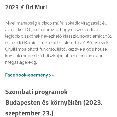
2023 // Úri Muri
Mivel manapság a disco műfaj sokadik virágzását éli,
az est két DJ-je elhatározta, hogy összeszedik a
legjobb diszkónak nevezhető klasszikusokat, amik 1981
és az idei Barbie film között születettek. A 80-as évek
újhullámba oltott funk/souljától kezdve a 90’s house
korszak modernizált diszkóján át a millennium utáni
megaslágerekig.
Facebook-esemény >>
Szombati programok
Budapesten és környékén (2023.
szeptember 23.)