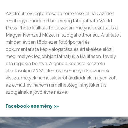
Az elmúlt év legfontosabb történései állnak az idén
rendhagyó módon 6 hét erejéig látogatható World
Press Photo kiállítás fókuszában, melynek ezúttal is a
Magyar Nemzeti Múzeum szolgál otthonául. A tárlatot
minden évben több ezer fotóriporteri és
dokumentarista kép válogatása és értékelése előzi
meg, melyek legjobbjait láthatjuk a kiállításon, tavaly
óta régiókra bontva. A gondolkodásra késztető
alkotásokon 2022 jelentős eseményei köszönnek
vissza, melyek nemcsak arról árulkodnak, milyen volt
az elmúlt év, hanem remélhetőleg iránytűként is
szolgálnak a jövő évre nézve.
Facebook-esemény >>