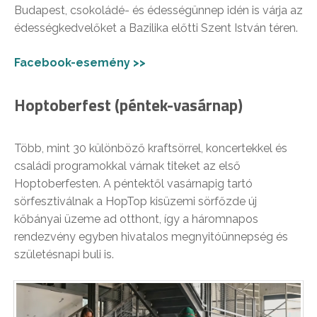
Budapest, csokoládé- és édességünnep idén is várja az
édességkedvelőket a Bazilika előtti Szent István téren.
Facebook-esemény >>
Hoptoberfest (péntek-vasárnap)
Több, mint 30 különböző kraftsörrel, koncertekkel és
családi programokkal várnak titeket az első
Hoptoberfesten. A péntektől vasárnapig tartó
sörfesztiválnak a HopTop kisüzemi sörfőzde új
kőbányai üzeme ad otthont, így a háromnapos
rendezvény egyben hivatalos megnyitóünnepség és
születésnapi buli is.