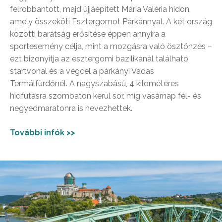
felrobbantott, majd újjáépített Mária Valéria hídon,
amely összeköti Esztergomot Párkánnyal. A két ország
közötti barátság erősítése éppen annyira a
sportesemény célja, mint a mozgásra való ösztönzés –
ezt bizonyítja az esztergomi bazilikánál található
startvonal és a végcél a párkányi Vadas
Termálfürdőnél. A nagyszabású, 4 kilométeres
hídfutásra szombaton kerül sor, míg vasárnap fél- és
negyedmaratonra is nevezhettek.
További infók >>