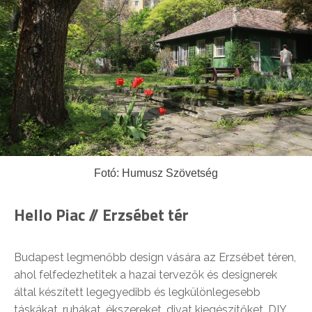
Fotó: Humusz Szövetség
Hello Piac // Erzsébet tér
Budapest legmenőbb design vására az Erzsébet téren,
ahol felfedezhetitek a hazai tervezők és designerek
által készített legegyedibb és legkülönlegesebb
táskákat, ruhákat, ékszereket, divat kiegészítőket, DIY