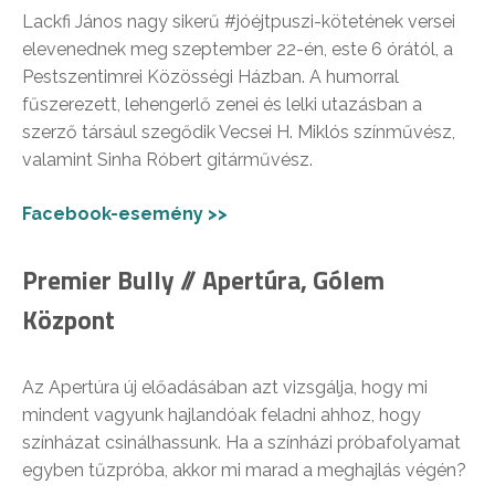
Lackfi János nagy sikerű #jóéjtpuszi-kötetének versei
elevenednek meg szeptember 22-én, este 6 órától, a
Pestszentimrei Közösségi Házban. A humorral
fűszerezett, lehengerlő zenei és lelki utazásban a
szerző társául szegődik Vecsei H. Miklós színművész,
valamint Sinha Róbert gitárművész.
Facebook-esemény >>
Premier Bully // Apertúra, Gólem
Központ
Az Apertúra új előadásában azt vizsgálja, hogy mi
mindent vagyunk hajlandóak feladni ahhoz, hogy
színházat csinálhassunk. Ha a színházi próbafolyamat
egyben tűzpróba, akkor mi marad a meghajlás végén?