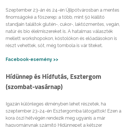
Szeptember 23-án és 24-én Újlipótvárosban a mentes
finomságoké a főszerep: a több, mint 50 kiállító
standjain találtok glutén-, cukor-, laktózmentes, vegán,
natúr és bio élelmiszereket is. A hatalmas választék
mellett workshopokon, kóstolókon és előadásokon is
részt vehettek, sőt, még tombola is vár titeket.
Facebook-esemény >>
Hídünnep és Hídfutás, Esztergom
(szombat-vasárnap)
Igazán különleges élményben lehet részetek, ha
szeptember 23-24-én Esztergomba látogattok! Ezen a
kora őszi hétvégén rendezik meg ugyanis a már
hagyománynak számító Hídünnepet a kétszer