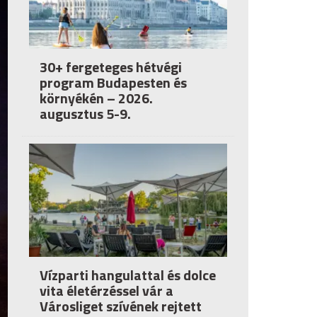
30+ fergeteges hétvégi
program Budapesten és
környékén – 2026.
augusztus 5-9.
Vízparti hangulattal és dolce
vita életérzéssel vár a
Városliget szívének rejtett