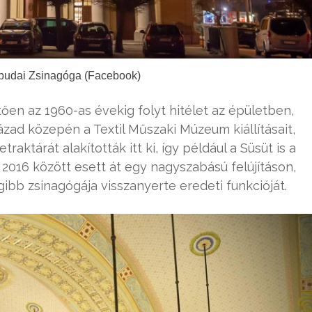
budai Zsinagóga (Facebook)
tően az 1960-as évekig folyt hitélet az épületben,
ázad közepén a Textil Műszaki Múzeum kiállításait,
traktárát alakították itt ki, így például a Süsüt is a
 2016 között esett át egy nagyszabású felújításon,
bb zsinagógája visszanyerte eredeti funkcióját.