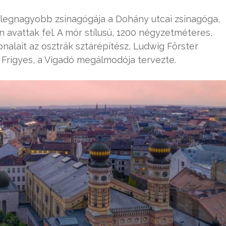
 legnagyobb zsinagógája a Dohány utcai zsinagóga,
avattak fel. A mór stílusú, 1200 négyzetméteres,
alait az osztrák sztárépítész, Ludwig Förster
l Frigyes, a Vigadó megálmodója tervezte.