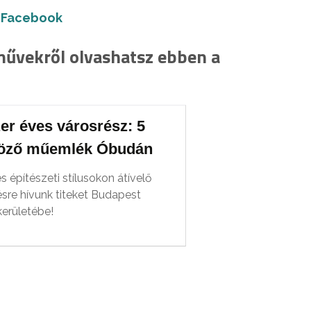
|
Facebook
művekről olvashatsz ebben a
er éves városrész: 5
öző műemlék Óbudán
 építészeti stílusokon átívelő
sre hívunk titeket Budapest
kerületébe!