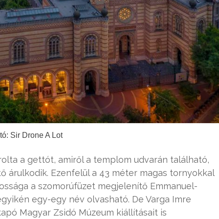
tó: Sir Drone A Lot
lta a gettót, amiről a templom udvarán található,
tő árulkodik. Ezenfelül a 43 méter magas tornyokkal
nyossága a szomorúfüzet megjelenítő Emmanuel-
gyikén egy-egy név olvasható. De Varga Imre
apó Magyar Zsidó Múzeum kiállításait is