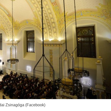
dai Zsinagóga (Facebook)