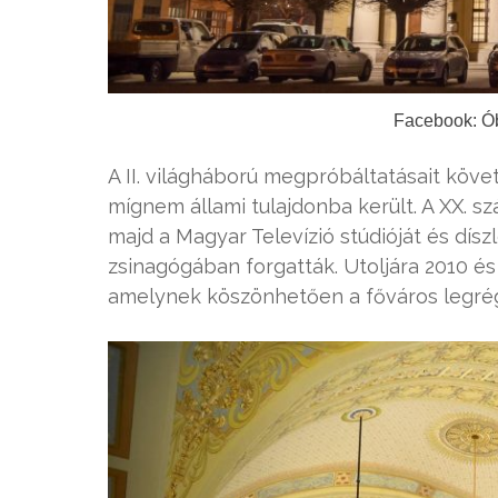
Facebook: Ó
A II. világháború megpróbáltatásait köve
mígnem állami tulajdonba került. A XX. sz
majd a Magyar Televízió stúdióját és díszle
zsinagógában forgatták. Utoljára 2010 és
amelynek köszönhetően a főváros legrégi