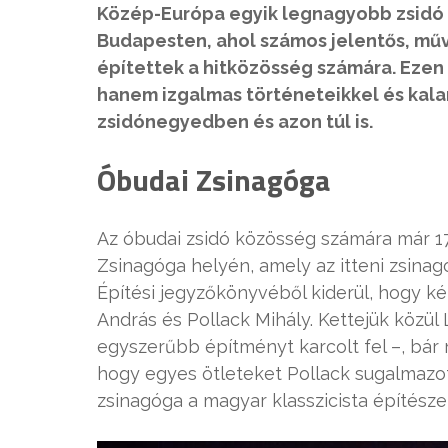
Közép-Európa egyik legnagyobb zsidó 
Budapesten, ahol számos jelentős, műv
építettek a hitközösség számára. Eze
hanem izgalmas történeteikkel és kalan
zsidónegyedben és azon túl is.
Óbudai Zsinagóga
Az óbudai zsidó közösség számára már 172
Zsinagóga helyén, amely az itteni zsina
Építési jegyzőkönyvéből kiderül, hogy ké
András és Pollack Mihály. Kettejük közül 
egyszerűbb építményt karcolt fel –, bár
hogy egyes ötleteket Pollack sugalmazot
zsinagóga a magyar klasszicista építésze