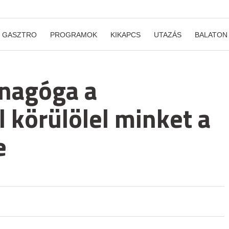
GASZTRO
PROGRAMOK
KIKAPCS
UTAZÁS
BALATON
inagóga a
 körülölel minket a
e