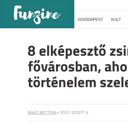
GOODAPEST
KULT
8 elképesztő zs
fővárosban, ahol
történelem szel
BAKÓ BETTINA
•
2023. SZEPT. 4.