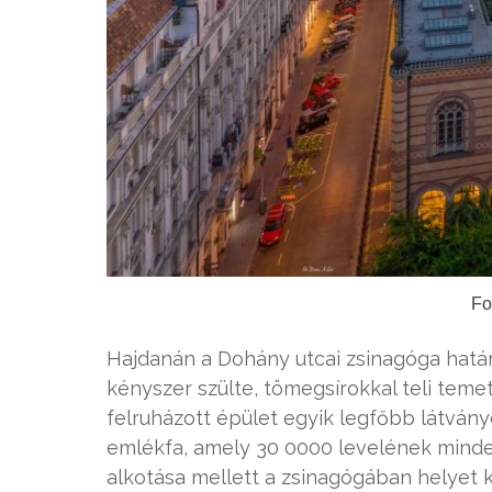
Fo
Hajdanán a Dohány utcai zsinagóga határo
kényszer szülte, tömegsírokkal teli teme
felruházott épület egyik legfőbb látvá
emlékfa, amely 30 0000 levelének minde
alkotása mellett a zsinagógában helyet k