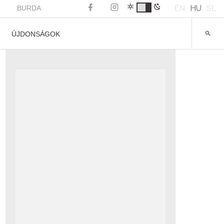
EN
HU
SL
BURDA
ÚJDONSÁGOK