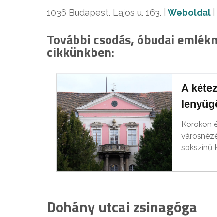
1036
Budapest, Lajos u. 163.
|
Weboldal
További csodás, óbudai emlék
cikkünkben:
A kétez
lenyűg
Korokon és
városnézé
sokszínű 
Dohány utcai zsinagóga