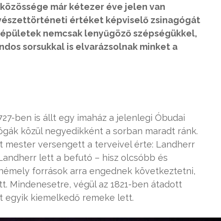
közössége már kétezer éve jelen van
észettörténeti értéket képviselő zsinagógát
n épületek nemcsak lenyűgöző szépségükkel,
dos sorsukkal is elvarázsolnak minket a
7-ben is állt egy imaház a jelenlegi Óbudai
gógák közül negyedikként a sorban maradt ránk.
t mester versengett a terveivel érte: Landherr
Landherr lett a befutó – hisz olcsóbb és
 némely források arra engednek következtetni,
t. Mindenesetre, végül az 1821-ben átadott
t egyik kiemelkedő remeke lett.