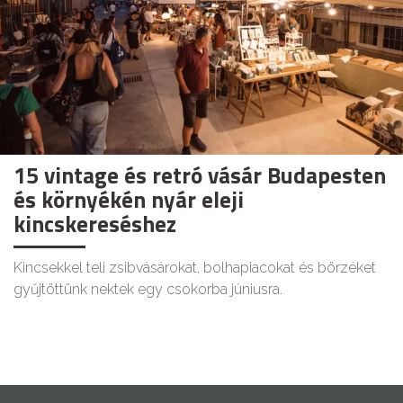
15 vintage és retró vásár Budapesten
és környékén nyár eleji
kincskereséshez
Kincsekkel teli zsibvásárokat, bolhapiacokat és börzéket
gyűjtöttünk nektek egy csokorba júniusra.