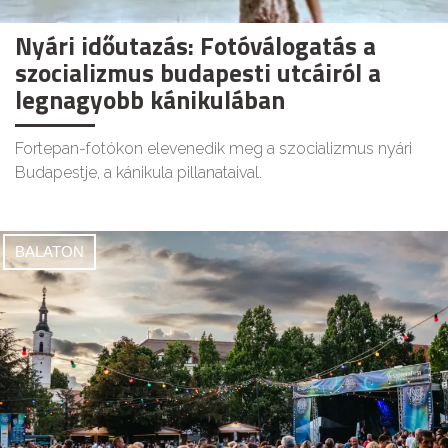
Nyári időutazás: Fotóválogatás a
szocializmus budapesti utcáiról a
legnagyobb kánikulában
Fortepan-fotókon elevenedik meg a szocializmus nyári
Budapestje, a kánikula pillanataival.
BALATON