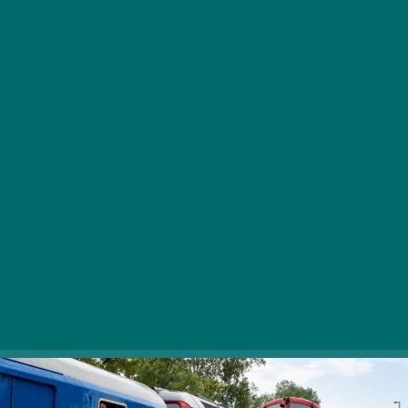
Augusztus utolsó hétvégéjén, 26-án és 27-én
ismét a nagybetűs nosztalgiáé és a retró
vonatoké lesz a főszerep a Balaton partján.