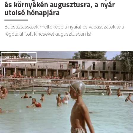
és környékén augusztusra, a nyár
utolsó hónapjára
Búcsúztassátok méltóképp a nyarat és vadásszátok le a
régóta áhított kincseket augusztusban is!
GOODAPEST