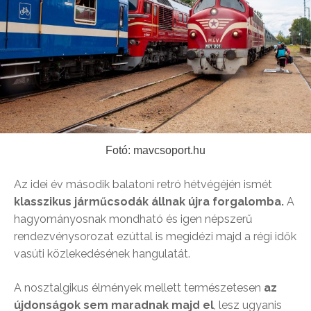
Fotó: mavcsoport.hu
Az idei év második balatoni retró hétvégéjén ismét
klasszikus járműcsodák állnak újra forgalomba.
A
hagyományosnak mondható és igen népszerű
rendezvénysorozat ezúttal is megidézi majd a régi idők
vasúti közlekedésének hangulatát.
A nosztalgikus élmények mellett természetesen
az
újdonságok sem maradnak majd el
, lesz ugyanis