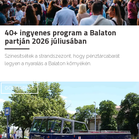
40+ ingyenes program a Balaton
partján 2026 júliusában
Színesítsétek a strandszezont, hogy pénztárcabarát
legyen a nyaralás a Balaton környékén.
GOODAPEST