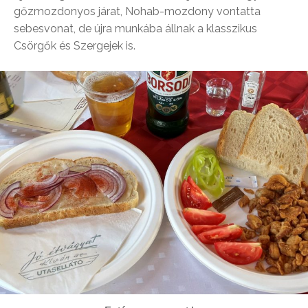
gőzmozdonyos járat, Nohab-mozdony vontatta
sebesvonat, de újra munkába állnak a klasszikus
Csörgők és Szergejek is.