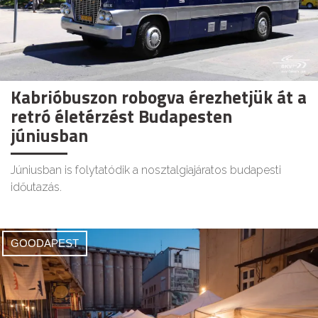
Kabrióbuszon robogva érezhetjük át a
retró életérzést Budapesten
júniusban
Júniusban is folytatódik a nosztalgiajáratos budapesti
időutazás.
GOODAPEST