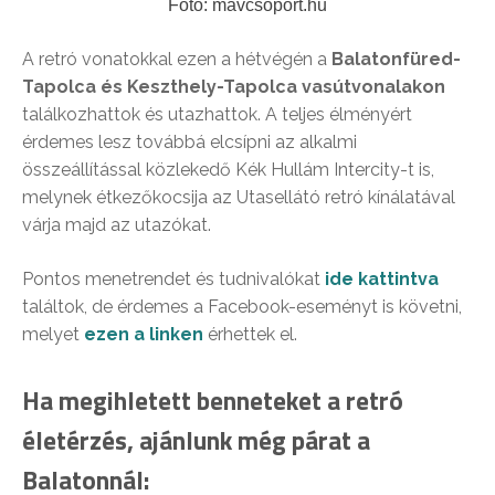
Fotó: mavcsoport.hu
A retró vonatokkal ezen a hétvégén a
Balatonfüred-
Tapolca és Keszthely-Tapolca vasútvonalakon
találkozhattok és utazhattok. A teljes élményért
érdemes lesz továbbá elcsípni az alkalmi
összeállítással közlekedő Kék Hullám Intercity-t is,
melynek étkezőkocsija az Utasellátó retró kínálatával
várja majd az utazókat.
Pontos menetrendet és tudnivalókat
ide kattintva
találtok, de érdemes a Facebook-eseményt is követni,
melyet
ezen a linken
érhettek el.
Ha megihletett benneteket a retró
életérzés, ajánlunk még párat a
Balatonnál: