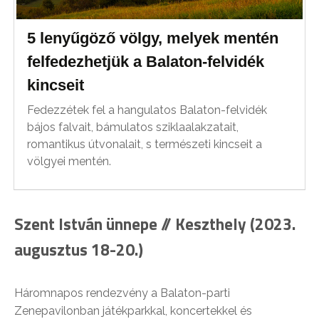
5 lenyűgöző völgy, melyek mentén
felfedezhetjük a Balaton-felvidék
kincseit
Fedezzétek fel a hangulatos Balaton-felvidék
bájos falvait, bámulatos sziklaalakzatait,
romantikus útvonalait, s természeti kincseit a
völgyei mentén.
Szent István ünnepe // Keszthely (2023.
augusztus 18-20.)
Háromnapos rendezvény a Balaton-parti
Zenepavilonban játékparkkal, koncertekkel és