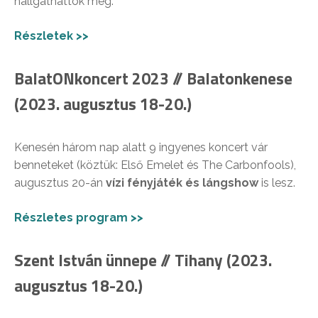
hallgathattok meg.
Részletek >>
BalatONkoncert 2023 // Balatonkenese
(2023. augusztus 18-20.)
Kenesén három nap alatt 9 ingyenes koncert vár
benneteket (köztük: Első Emelet és The Carbonfools),
augusztus 20-án
vízi fényjáték és lángshow
is lesz.
Részletes program >>
Szent István ünnepe // Tihany (2023.
augusztus 18-20.)