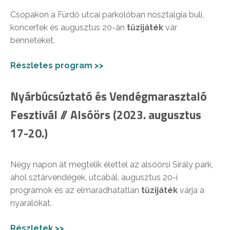
Csopakon a Fürdő utcai parkolóban nosztalgia buli,
koncertek és augusztus 20-án
tűzijáték
vár
benneteket.
Részletes program >>
Nyárbúcsúztató és Vendégmarasztaló
Fesztivál // Alsóörs (2023. augusztus
17-20.)
Négy napon át megtelik élettel az alsóörsi Sirály park,
ahol sztárvendégek, utcabál, augusztus 20-i
programok és az elmaradhatatlan
tűzijáték
várja a
nyaralókat.
Részletek >>