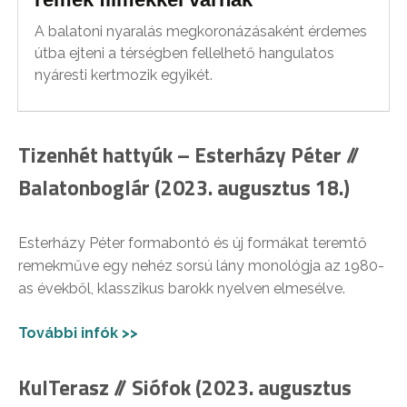
A balatoni nyaralás megkoronázásaként érdemes
útba ejteni a térségben fellelhető hangulatos
nyáresti kertmozik egyikét.
Tizenhét hattyúk – Esterházy Péter //
Balatonboglár (2023. augusztus 18.)
Esterházy Péter formabontó és új formákat teremtő
remekműve egy nehéz sorsú lány monológja az 1980-
as évekből, klasszikus barokk nyelven elmesélve.
További infók >>
KulTerasz // Siófok (2023. augusztus