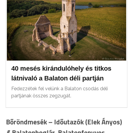
40 mesés kirándulóhely és titkos
látnivaló a Balaton déli partján
Fedezzétek fel velünk a Balaton csodás déli
partjának összes zegzugát.
Bőröndmesék – Időutazók (Elek Ányos)
// Balatonboglár, Balatonfenyves,