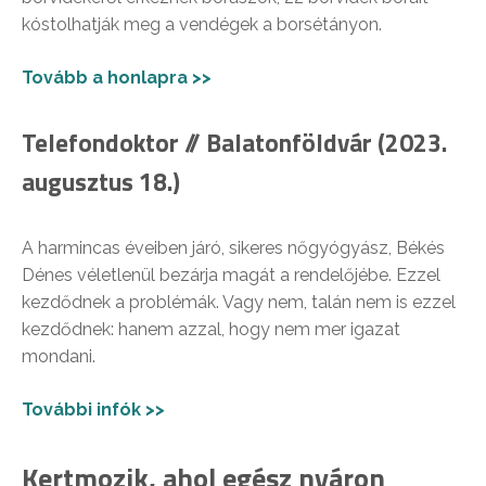
kóstolhatják meg a vendégek a borsétányon.
Tovább a honlapra >>
Telefondoktor // Balatonföldvár (2023.
augusztus 18.)
A harmincas éveiben járó, sikeres nőgyógyász, Békés
Dénes véletlenül bezárja magát a rendelőjébe. Ezzel
kezdődnek a problémák. Vagy nem, talán nem is ezzel
kezdődnek: hanem azzal, hogy nem mer igazat
mondani.
További infók >>
Kertmozik, ahol egész nyáron