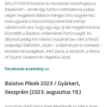
BALATORIUM kutatók és művészek összefogása a
Balatonért – ennek egy fontos mérföldköve a július
végén megjelenő Balaton hangjai című nagylemez,
ezen ugyanis a hazai könnyűzenei élet krémje
vállalkozott arra, hogy egy-egy új dal megalkotásával
közvetítik a Balaton védelmének fontosságát. Az
albumot pedig hol máshol mutatnák be, mint a festői
szépségű Salföldön, olyan – a kiadványon is szereplő –
előadók társaságában, mint Дeva, a Jazzbois, a Wave
of Sound, Onakom és Hegedűs Józsi.
Facebook-esemény >>
Balaton Piknik 2023 / Gyárkert,
Veszprém (2023. augusztus 19.)
2023-ban újabb helyszínen jelentkezik az idén 5 éves