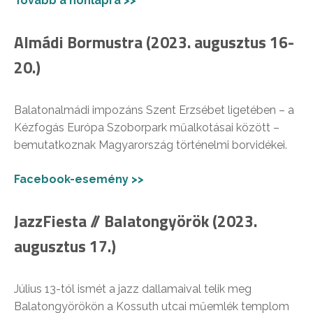
Tovább a honlapra >>
Almádi Bormustra (2023. augusztus 16-
20.)
Balatonalmádi impozáns Szent Erzsébet ligetében – a
Kézfogás Európa Szoborpark műalkotásai között –
bemutatkoznak Magyarország történelmi borvidékei.
Facebook-esemény >>
JazzFiesta // Balatongyörök (2023.
augusztus 17.)
Július 13-tól ismét a jazz dallamaival telik meg
Balatongyörökön a Kossuth utcai műemlék templom