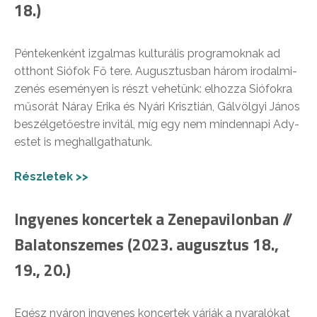
18.)
Péntekenként izgalmas kulturális programoknak ad
otthont Siófok Fő tere. Augusztusban három irodalmi-
zenés eseményen is részt vehetünk: elhozza Siófokra
műsorát Náray Erika és Nyári Krisztián, Gálvölgyi János
beszélgetőestre invitál, míg egy nem mindennapi Ady-
estet is meghallgathatunk.
Részletek >>
Ingyenes koncertek a Zenepavilonban //
Balatonszemes (2023. augusztus 18.,
19., 20.)
Egész nyáron ingyenes koncertek várják a nyaralókat