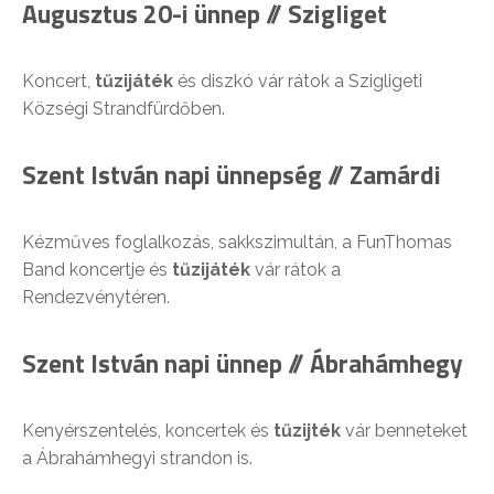
Augusztus 20-i ünnep // Szigliget
Koncert,
tűzijáték
és diszkó vár rátok a Szigligeti
Községi Strandfürdőben.
Szent István napi ünnepség // Zamárdi
Kézműves foglalkozás, sakkszimultán, a FunThomas
Band koncertje és
tűzijáték
vár rátok a
Rendezvénytéren.
Szent István napi ünnep // Ábrahámhegy
Kenyérszentelés, koncertek és
tűzijték
vár benneteket
a Ábrahámhegyi strandon is.