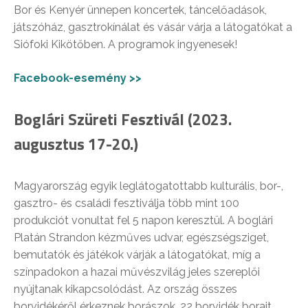
Bor és Kenyér ünnepen koncertek, táncelőadások,
játszóház, gasztrokínálat és vásár várja a látogatókat a
Siófoki Kikötőben. A programok ingyenesek!
Facebook-esemény >>
Boglári Szüreti Fesztivál (2023.
augusztus 17-20.)
Magyarország egyik leglátogatottabb kulturális, bor-,
gasztro- és családi fesztiválja több mint 100
produkciót vonultat fel 5 napon keresztül. A boglári
Platán Strandon kézműves udvar, egészségsziget,
bemutatók és játékok várják a látogatókat, míg a
színpadokon a hazai művészvilág jeles szereplői
nyújtanak kikapcsolódást. Az ország összes
borvidékéről érkeznek borászok, 22 borvidék borait