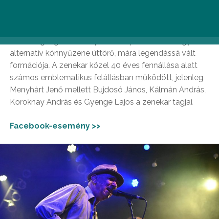
A ’80-as évek elején alakult, Menyhárt Jenő gitáros-
énekes-igazgató köré épülő Európa Kiadó a magyar
alternatív könnyűzene úttörő, mára legendássá vált
formációja. A zenekar közel 40 éves fennállása alatt
számos emblematikus felállásban működött, jelenleg
Menyhárt Jenő mellett Bujdosó János, Kálmán András,
Koroknay András és Gyenge Lajos a zenekar tagjai.
Facebook-esemény >>