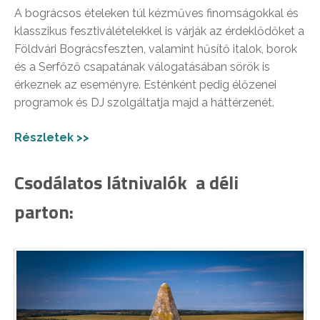
A bográcsos ételeken túl kézműves finomságokkal és
klasszikus fesztiválételekkel is várják az érdeklődőket a
Földvári Bográcsfeszten, valamint hűsítő italok, borok
és a Serfőző csapatának válogatásában sörök is
érkeznek az eseményre. Esténként pedig élőzenei
programok és DJ szolgáltatja majd a háttérzenét.
Részletek >>
Csodálatos látnivalók a déli
parton: