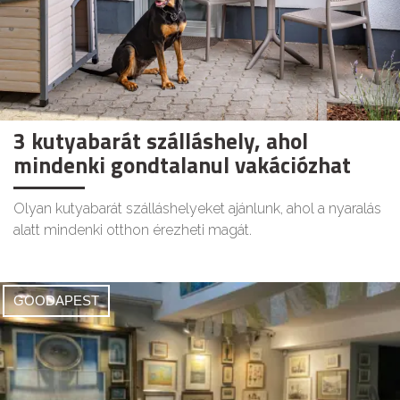
3 kutyabarát szálláshely, ahol
mindenki gondtalanul vakációzhat
Olyan kutyabarát szálláshelyeket ajánlunk, ahol a nyaralás
alatt mindenki otthon érezheti magát.
GOODAPEST