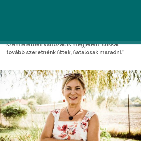
tulajdonosa. „Azon túl, hogy régebben más volt
az életmód, az egészségügyi ellátás,
kevesebbet tudtunk a megfelelő táplálkozásról,
illetve a bőrápoló és szépségápolási termékek
sem voltak ennyire hozzáférhetőek, egy
szemléletbeli változás is megjelent: sokkal
tovább szeretnénk fittek, fiatalosak maradni.”