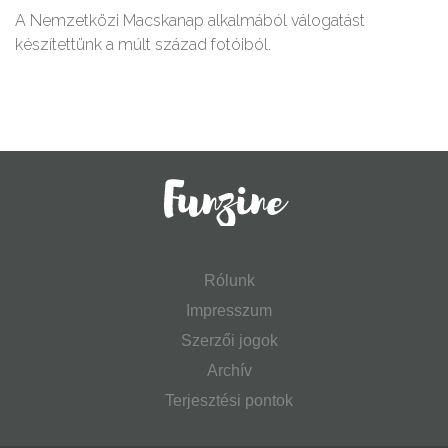
A Nemzetközi Macskanap alkalmából válogatást
készítettünk a múlt század fotóiból.
Rólunk
Impresszum
Szerzői jogok
Archív
Terjesztési pontok