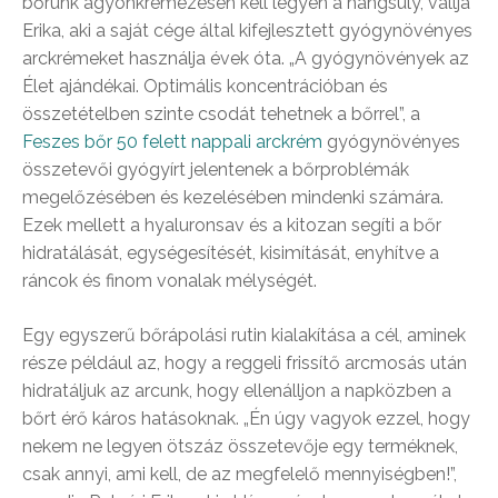
bőrünk agyonkrémezésén kell legyen a hangsúly, vallja
Erika, aki a saját cége által kifejlesztett gyógynövényes
arckrémeket használja évek óta. „A gyógynövények az
Élet ajándékai. Optimális koncentrációban és
összetételben szinte csodát tehetnek a bőrrel”, a
Feszes bőr 50 felett nappali arckrém
gyógynövényes
összetevői gyógyírt jelentenek a bőrproblémák
megelőzésében és kezelésében mindenki számára.
Ezek mellett a hyaluronsav és a kitozan segíti a bőr
hidratálását, egységesítését, kisimítását, enyhítve a
ráncok és finom vonalak mélységét.
Egy egyszerű bőrápolási rutin kialakítása a cél, aminek
része például az, hogy a reggeli frissítő arcmosás után
hidratáljuk az arcunk, hogy ellenálljon a napközben a
bőrt érő káros hatásoknak. „Én úgy vagyok ezzel, hogy
nekem ne legyen ötszáz összetevője egy terméknek,
csak annyi, ami kell, de az megfelelő mennyiségben!”,