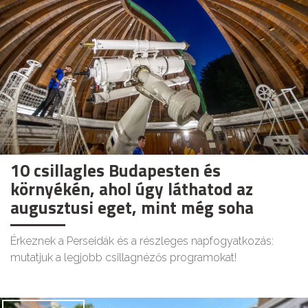
10 csillagles Budapesten és
környékén, ahol úgy láthatod az
augusztusi eget, mint még soha
Érkeznek a Perseidák és a részleges napfogyatkozás:
mutatjuk a legjobb csillagnézős programokat!