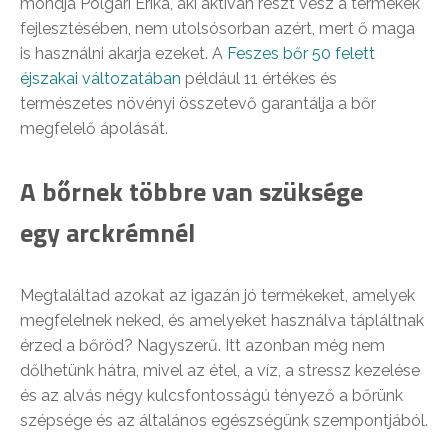
mondja Polgári Erika, aki aktívan részt vesz a termékek
fejlesztésében, nem utolsósorban azért, mert ő maga
is használni akarja ezeket. A
Feszes bőr 50 felett
éjszakai változatában
például 11 értékes és
természetes növényi összetevő garantálja a bőr
megfelelő ápolását.
A bőrnek többre van szüksége
egy arckrémnél
Megtaláltad azokat az igazán jó termékeket, amelyek
megfelelnek neked, és amelyeket használva tápláltnak
érzed a bőröd? Nagyszerű. Itt azonban még nem
dőlhetünk hátra, mivel az étel, a víz, a stressz kezelése
és az alvás négy kulcsfontosságú tényező a bőrünk
szépsége és az általános egészségünk szempontjából.