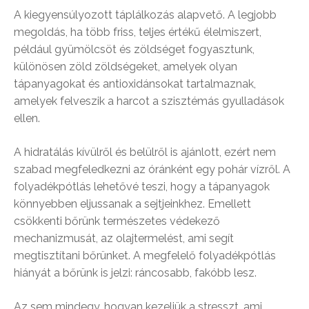
A kiegyensúlyozott táplálkozás alapvető. A legjobb
megoldás, ha több friss, teljes értékű élelmiszert,
például gyümölcsöt és zöldséget fogyasztunk,
különösen zöld zöldségeket, amelyek olyan
tápanyagokat és antioxidánsokat tartalmaznak,
amelyek felveszik a harcot a szisztémás gyulladások
ellen.
A hidratálás kívülről és belülről is ajánlott, ezért nem
szabad megfeledkezni az óránként egy pohár vízről. A
folyadékpótlás lehetővé teszi, hogy a tápanyagok
könnyebben eljussanak a sejtjeinkhez. Emellett
csökkenti bőrünk természetes védekező
mechanizmusát, az olajtermelést, ami segít
megtisztítani bőrünket. A megfelelő folyadékpótlás
hiányát a bőrünk is jelzi: ráncosabb, fakóbb lesz.
Az sem mindegy, hogyan kezeljük a stresszt, ami