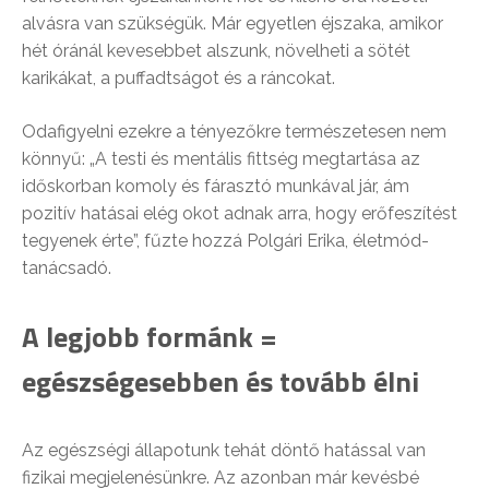
alvásra van szükségük. Már egyetlen éjszaka, amikor
hét óránál kevesebbet alszunk, növelheti a sötét
karikákat, a puffadtságot és a ráncokat.
Odafigyelni ezekre a tényezőkre természetesen nem
könnyű: „A testi és mentális fittség megtartása az
időskorban komoly és fárasztó munkával jár, ám
pozitív hatásai elég okot adnak arra, hogy erőfeszítést
tegyenek érte”, fűzte hozzá Polgári Erika, életmód-
tanácsadó.
A legjobb formánk =
egészségesebben és tovább élni
Az egészségi állapotunk tehát döntő hatással van
fizikai megjelenésünkre. Az azonban már kevésbé