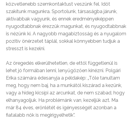
közvetlenebb szemkontaktust veszünk fel. Időt
szakítunk magunkra. Sportolunk, társaságba járunk,
aktívabbak vagyunk, és ennek eredményeképpen
nyugodtabbnak érezzük magunkat, és nyugodtabbnak
is nézünk ki. A nagyobb magabiztosság és a nyugalom
pozitív önérzetet táplál, sokkal könnyebben tudjuk a
stresszt is kezelni.
Az öregedés elkerülhetetlen, de ettől függetlenül is
lehet jó formában lenni, lenyűgözően kinézni. Polgári
Erika számára édesanyja a példakép: „Tőle tanultam
meg, hogy nem baj, ha a munkától kiszárad a kezünk,
vagy a hideg kicsípi az arcunkat, de nem szabad, hogy
elhanyagoljuk. Ha problémánk van, kezeljük azt. Ma
már 84 éves, erőnlétét és igényességét azonban a
fiatalabb nők is megirigyelhetik”.