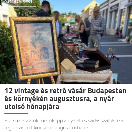
GOODAPEST
12 vintage és retró vásár Budapesten
és környékén augusztusra, a nyár
utolsó hónapjára
Búcsúztassátok méltóképp a nyarat és vadásszátok le a
régóta áhított kincseket augusztusban is!