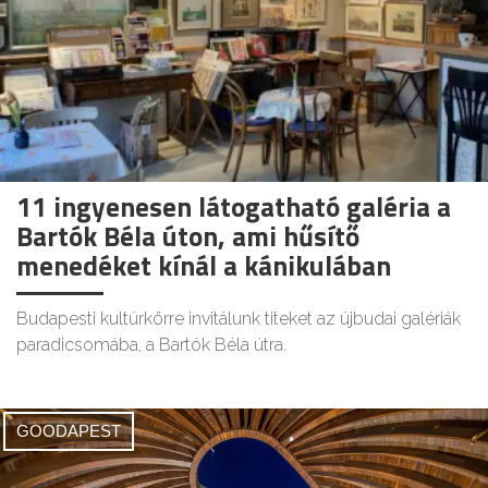
11 ingyenesen látogatható galéria a
Bartók Béla úton, ami hűsítő
menedéket kínál a kánikulában
Budapesti kultúrkörre invitálunk titeket az újbudai galériák
paradicsomába, a Bartók Béla útra.
GOODAPEST