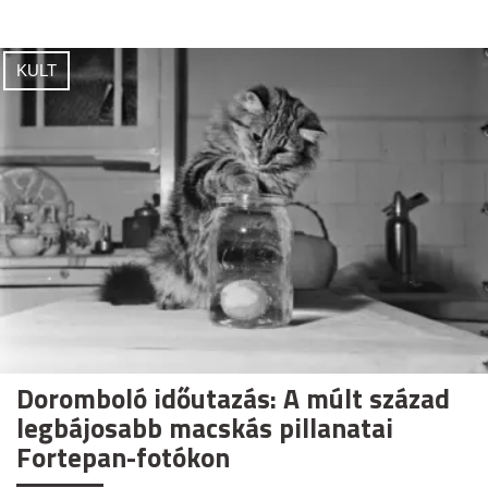
KULT
Doromboló időutazás: A múlt század
legbájosabb macskás pillanatai
Fortepan-fotókon