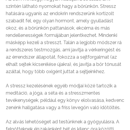
szintén látható nyomokat hagy a bőrünkön. Stressz
hatására ugyanis az endokrin rendszerünk kortizolt
szabadít fel, egy olyan hormont, amely gyulladást
okoz, és a bőrünkön pattanások, ekcéma és más
rendellenességek formájában jelentkezhet. Mindenki
másképp kezeli a stresszt. Talán a legjobb módszer rá
a rendszeres testmozgás, ami javítja a vérkeringést és
az érrendszer állapotát, fokozza a sejtforgalmat (az
elhalt sejtek kicserélése újakra), és javítja a bőr tónusát
azáltal, hogy több oxigént juttat a sejtjeinkhez.
A stressz kezelésének egyéb módjai közé tartozik a
meditáció, a jóga, a séta és a stresszmentes
tevékenységek, például egy könyv elolvasása, kedvenc
zenénk hallgatása vagy a friss levegőn való időtöltés.
Az alvás lehetőséget ad testünknek a gyógyulásra. A
felnőtteknek éjszakánként hét és kilenc óra közötti