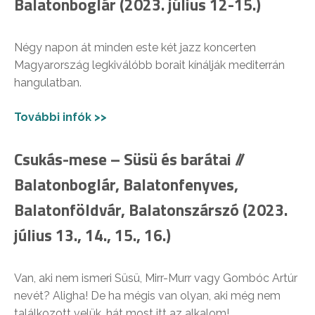
Balatonboglár (2023. július 12-15.)
Négy napon át minden este két jazz koncerten
Magyarország legkiválóbb borait kínálják mediterrán
hangulatban.
További infók >>
Csukás-mese – Süsü és barátai //
Balatonboglár, Balatonfenyves,
Balatonföldvár, Balatonszárszó (2023.
július 13., 14., 15., 16.)
Van, aki nem ismeri Süsü, Mirr-Murr vagy Gombóc Artúr
nevét? Aligha! De ha mégis van olyan, aki még nem
találkozott velük, hát most itt az alkalom!