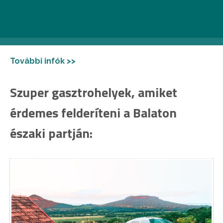
bontás-építés áll, a résztvevők nemcsak az
installációkat, hanem közösséget és önmagukat is
építik majd a fesztivál 10 napja során.
További infók >>
Szuper gasztrohelyek, amiket
érdemes felderíteni a Balaton
északi partján: