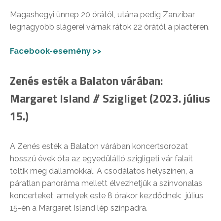
Magashegyi ünnep 20 órától, utána pedig Zanzibar
legnagyobb slágerei várnak rátok 22 órától a piactéren.
Facebook-esemény >>
Zenés esték a Balaton várában:
Margaret Island // Szigliget (2023. július
15.)
A Zenés esték a Balaton várában koncertsorozat
hosszú évek óta az egyedülálló szigligeti vár falait
töltik meg dallamokkal. A csodálatos helyszínen, a
páratlan panoráma mellett élvezhetjük a színvonalas
koncerteket, amelyek este 8 órakor kezdődnek: július
15-én a Margaret Island lép színpadra.