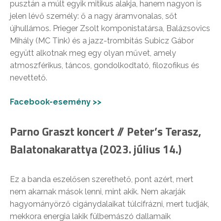
pusztán a múlt egyik mitikus alakja, hanem nagyon is
jelen lévő személy: ő a nagy áramvonalas, sőt
újhullámos. Prieger Zsolt komponistatársa, Balázsovics
Mihály (MC Tink) és a jazz-trombitás Subicz Gábor
együtt alkotnak meg egy olyan művet, amely
atmoszférikus, táncos, gondolkodtató, filozofikus és
nevettető.
Facebook-esemény >>
Parno Graszt koncert // Peter’s Terasz,
Balatonakarattya (2023. július 14.)
Ez a banda eszelősen szerethető, pont azért, mert
nem akarnak mások lenni, mint akik. Nem akarják
hagyományörző cigánydalaikat túlcifrázni, mert tudják,
mekkora energia lakik fülbemászó dallamaik