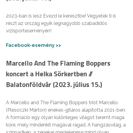
2023-ban is lesz Evezd le keresztbe! Vegyetek ti is
részt az ország egyik legnagyobb szabadidős
vízisporteseményén!
Facebook-esemény >>
Marcello And The Flaming Boppers
koncert a Helka Sörkertben //
Balatonföldvár (2023. július 15.)
A Marcello and The Flaming Boppers triót Marcello
(Plesoczki Márton) énekes-gitáros alapította 2021-ben.
A formáció egy olyan különleges világot teremt maga
köré, mely mindenkit magával ragad. A hangzásvilág, a
színpadkép, a zenekar megjelenése mind olyan