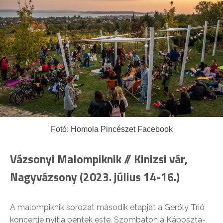
Fotó: Homola Pincészet Facebook
Vázsonyi Malompiknik // Kinizsi vár,
Nagyvázsony (2023. július 14-16.)
A malompiknik sorozat második etapját a Geröly Trió
koncertje nyitja péntek este. Szombaton a Káposzta-