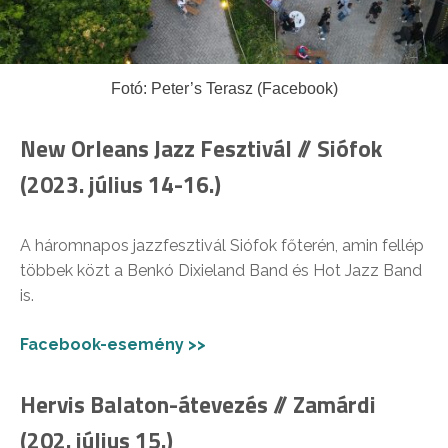
Fotó: Peter’s Terasz (Facebook)
New Orleans Jazz Fesztivál // Siófok
(2023. július 14-16.)
A háromnapos jazzfesztivál Siófok főterén, amin fellép
többek közt a Benkó Dixieland Band és Hot Jazz Band
is.
Facebook-esemény >>
Hervis Balaton-átevezés // Zamárdi
(202. július 15.)