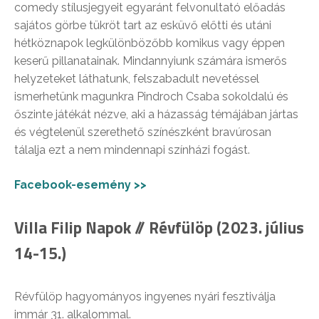
comedy stílusjegyeit egyaránt felvonultató előadás
sajátos görbe tükröt tart az esküvő előtti és utáni
hétköznapok legkülönbözőbb komikus vagy éppen
keserű pillanatainak. Mindannyiunk számára ismerős
helyzeteket láthatunk, felszabadult nevetéssel
ismerhetünk magunkra Pindroch Csaba sokoldalú és
őszinte játékát nézve, aki a házasság témájában jártas
és végtelenül szerethető színészként bravúrosan
tálalja ezt a nem mindennapi színházi fogást.
Facebook-esemény >>
Villa Filip Napok // Révfülöp (2023. július
14-15.)
Révfülöp hagyományos ingyenes nyári fesztiválja
immár 31. alkalommal.