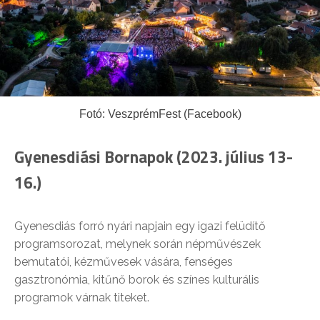
Fotó: VeszprémFest (Facebook)
Gyenesdiási Bornapok (2023. július 13-
16.)
Gyenesdiás forró nyári napjain egy igazi felüdítő
programsorozat, melynek során népművészek
bemutatói, kézművesek vására, fenséges
gasztronómia, kitűnő borok és színes kulturális
programok várnak titeket.