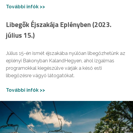
További infók >>
Libegők Éjszakája Eplényben (2023.
július 15.)
Július 15-én ismét éjszakába nyúlóan libegőzhetünk az
eplényi Bakonyban KalandHegyen, ahol izgalmas
programokkal kiegészülve várják a késő esti
libegőzésre vágyó látogatókat.
További infók >>