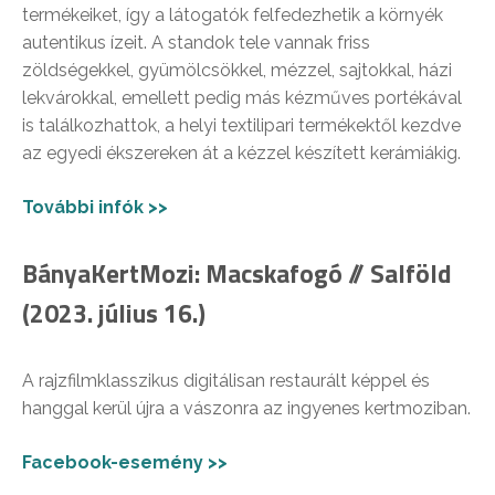
termékeiket, így a látogatók felfedezhetik a környék
autentikus ízeit. A standok tele vannak friss
zöldségekkel, gyümölcsökkel, mézzel, sajtokkal, házi
lekvárokkal, emellett pedig más kézműves portékával
is találkozhattok, a helyi textilipari termékektől kezdve
az egyedi ékszereken át a kézzel készített kerámiákig.
További infók >>
BányaKertMozi: Macskafogó // Salföld
(2023. július 16.)
A rajzfilmklasszikus digitálisan restaurált képpel és
hanggal kerül újra a vászonra az ingyenes kertmoziban.
Facebook-esemény >>