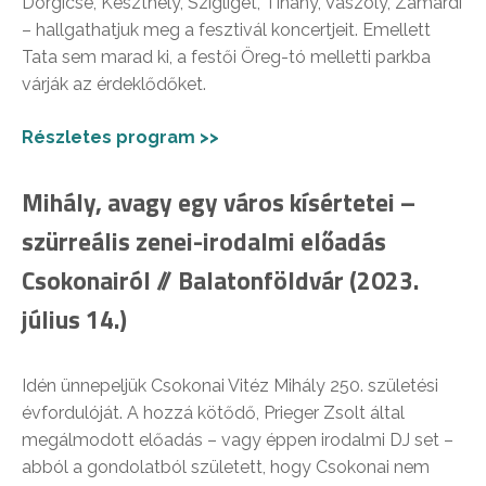
Dörgicse, Keszthely, Szigliget, Tihany, Vászoly, Zamárdi
– hallgathatjuk meg a fesztivál koncertjeit. Emellett
Tata sem marad ki, a festői Öreg-tó melletti parkba
várják az érdeklődőket.
Részletes program >>
Mihály, avagy egy város kísértetei –
szürreális zenei-irodalmi előadás
Csokonairól // Balatonföldvár (2023.
július 14.)
Idén ünnepeljük Csokonai Vitéz Mihály 250. születési
évfordulóját. A hozzá kötődő, Prieger Zsolt által
megálmodott előadás – vagy éppen irodalmi DJ set –
abból a gondolatból született, hogy Csokonai nem