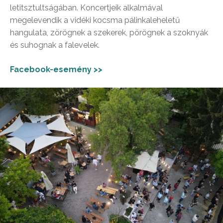
letitsztultságában. Koncertjeik alkalmával
megelevendik a vidéki kocsma pálinkaleheletű
hangulata, zörögnek a szekerek, pörögnek a szoknyák
és suhognak a falevelek.
Facebook-esemény >>