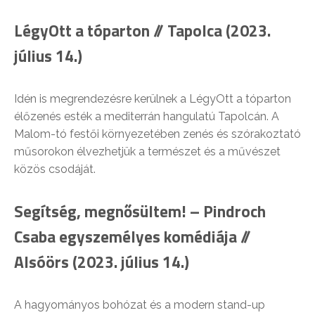
LégyOtt a tóparton // Tapolca (2023.
július 14.)
Idén is megrendezésre kerülnek a LégyOtt a tóparton
élőzenés esték a mediterrán hangulatú Tapolcán. A
Malom-tó festői környezetében zenés és szórakoztató
műsorokon élvezhetjük a természet és a művészet
közös csodáját.
Segítség, megnősültem! – Pindroch
Csaba egyszemélyes komédiája //
Alsóörs (2023. július 14.)
A hagyományos bohózat és a modern stand-up