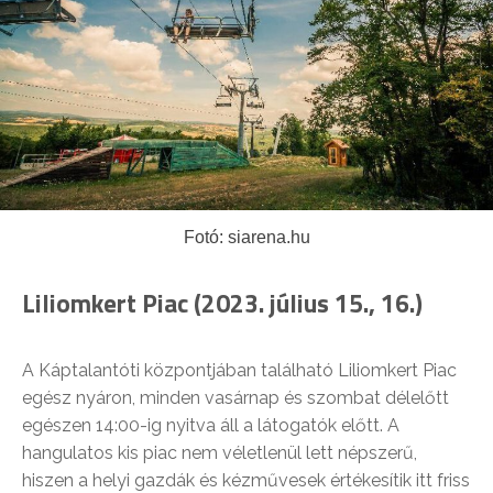
Fotó: siarena.hu
Liliomkert Piac (2023. július 15., 16.)
A Káptalantóti központjában található Liliomkert Piac
egész nyáron, minden vasárnap és szombat délelőtt
egészen 14:00-ig nyitva áll a látogatók előtt. A
hangulatos kis piac nem véletlenül lett népszerű,
hiszen a helyi gazdák és kézművesek értékesítik itt friss