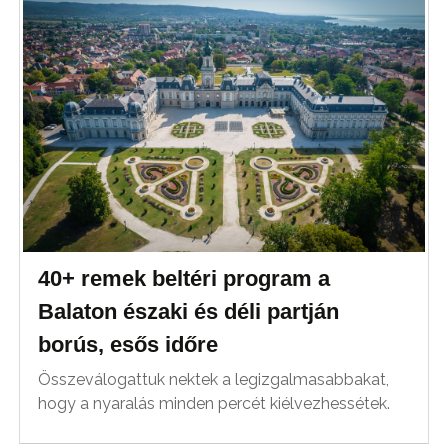
40+ remek beltéri program a
Balaton északi és déli partján
borús, esős időre
Összeválogattuk nektek a legizgalmasabbakat,
hogy a nyaralás minden percét kiélvezhessétek.