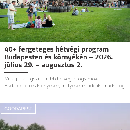
40+ fergeteges hétvégi program
Budapesten és környékén – 2026.
július 29. – augusztus 2.
Mutatjuk a legszuperebb hétvégi programokat
Budapesten és környékén, melyeket mindenki imádni fog.
GOODAPEST