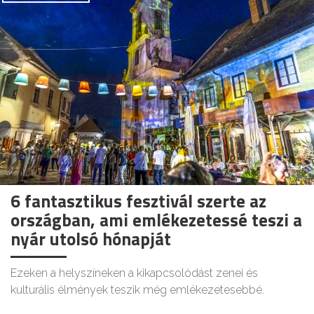
6 fantasztikus fesztivál szerte az
országban, ami emlékezetessé teszi a
nyár utolsó hónapját
Ezeken a helyszíneken a kikapcsolódást zenei és
kulturális élmények teszik még emlékezetesebbé.