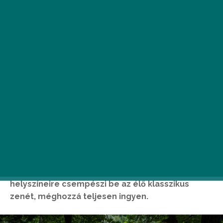
2023. július 13. és augusztus 1. között kilencedik
alkalommal rendezik meg a Klassz a pARTon!
Fesztivált, amely idén is a Balaton szokatlan
helyszíneire csempészi be az élő klasszikus
zenét, méghozzá teljesen ingyen.