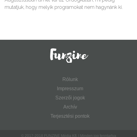
mutatjuk, hogy melyik programokat nem hagynánk ki.
Rólunk
Impresszum
Szerzői jogok
Archív
Terjesztési pontok
© 2017-2018 FUNZINE Média Kft. | Minden jog fenntartva