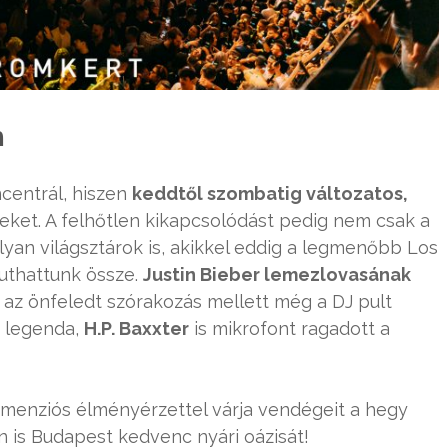
n
centrál, hiszen
keddtől szombatig változatos,
eket. A felhőtlen kikapcsolódást pedig nem csak a
olyan világsztárok is, akikkel eddig a legmenőbb Los
futhattunk össze.
Justin Bieber lemezlovasának
 az önfeledt szórakozás mellett még a DJ pult
t legenda,
H.P. Baxxter
is mikrofont ragadott a
imenziós élményérzettel várja vendégeit a hegy
n is Budapest kedvenc nyári oázisát!