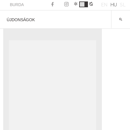
EN
HU
SL
BURDA
ÚJDONSÁGOK