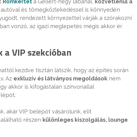
tt
Romkertet
a Gellért-hegy lábánál,
közvetlenül a
t autóval és tömegközlekedéssel is könnyedén
yugodt, rendezett környezettel várják a szórakozni
ban vonzó, az igazi meglepetés mégis akkor ér
 a VIP szekcióban
attól kezdve tisztán látszik, hogy az építés során
lv. Az
exkluzív és látványos megoldások
nem
gy akkor is kifogástalan színvonallal
lépőt.
k, akár VIP belépőt vásárolunk, elit
található részen
különleges kiszolgálás, lounge