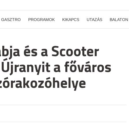
GASZTRO
PROGRAMOK
KIKAPCS
UTAZÁS
BALATON
ábja és a Scooter
Újranyit a főváros
zórakozóhelye