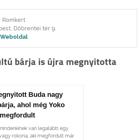
Romkert

Weboldal
ú bárja is újra megnyitotta
egnyitott Buda nagy
bárja, ahol még Yoko
 megfordult
mindenkinek van legalább egy
vagy rokona, aki megfordult már