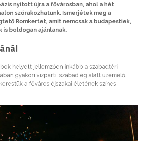
ázis nyitott újra a fővárosban, ahol a hét
alon szórakozhatunk. Ismerjétek meg a
tető Romkertet, amit nemcsak a budapestiek,
 is boldogan ajánlanak.
bánál
ubok helyett jellemzően inkább a szabadtéri
ban gyakori vízparti, szabad ég alatt üzemelő,
erestük a főváros éjszakai életének színes