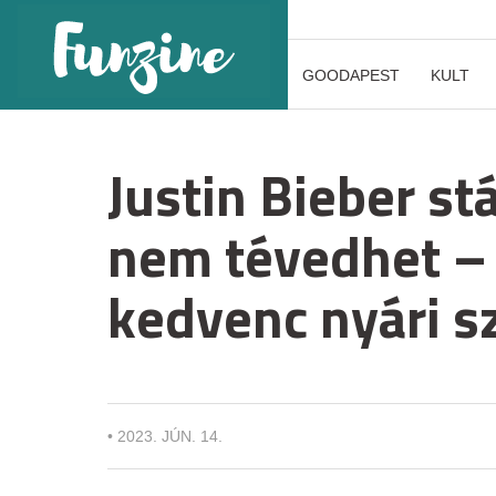
GOODAPEST
KULT
Justin Bieber st
nem tévedhet – 
kedvenc nyári s
•
2023. JÚN. 14.