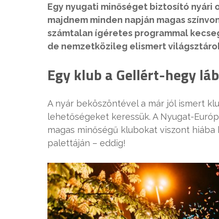
Egy nyugati minőséget biztosító nyári o
majdnem minden napján magas színvon
számtalan ígéretes programmal kecseg
de nemzetközileg elismert világsztárok
Egy klub a Gellért-hegy lá
A nyár beköszöntével a már jól ismert kl
lehetőségeket keressük. A Nyugat-Európá
magas minőségű klubokat viszont hiába k
palettáján – eddig!