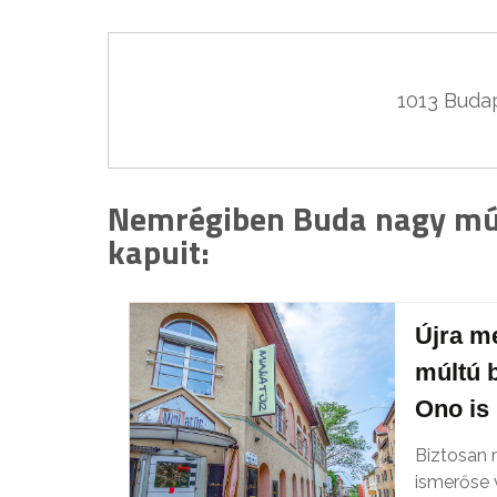
Nemrégiben Buda nagy múlt
kapuit:
Újra m
múltú 
Ono is
Biztosan 
ismerőse 