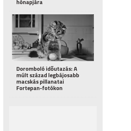
hónapjára
Doromboló időutazás: A
múlt század legbájosabb
macskás pillanatai
Fortepan-fotókon