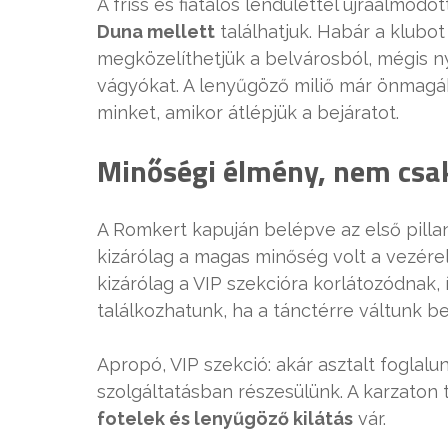
A friss és fiatalos lendülettel újraálmodo
Duna mellett
találhatjuk. Habár a klubo
megközelíthetjük a belvárosból, mégis n
vágyókat. A lenyűgöző miliő már önmagá
minket, amikor átlépjük a bejáratot.
Minőségi élmény, nem csak
A Romkert kapuján belépve az első pillan
kizárólag a magas minőség volt a vezére
kizárólag a VIP szekcióra korlátozódnak, í
találkozhatunk, ha a tánctérre váltunk be
Apropó, VIP szekció: akár asztalt foglalun
szolgáltatásban részesülünk. A karzaton 
fotelek és lenyűgöző kilátás
vár.