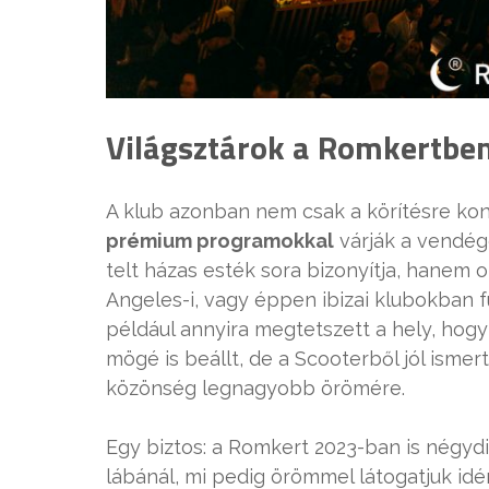
Világsztárok a Romkertbe
A klub azonban nem csak a körítésre kon
prémium programokkal
várják a vendég
telt házas esték sora bizonyítja, hanem 
Angeles-i, vagy éppen ibizai klubokban 
például annyira megtetszett a hely, hogy
mögé is beállt, de a Scooterből jól ismer
közönség legnagyobb örömére.
Egy biztos: a Romkert 2023-ban is négyd
lábánál, mi pedig örömmel látogatjuk idé