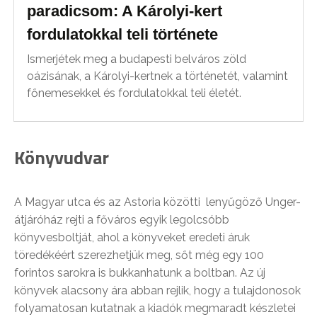
paradicsom: A Károlyi-kert
fordulatokkal teli története
Ismerjétek meg a budapesti belváros zöld
oázisának, a Károlyi-kertnek a történetét, valamint
főnemesekkel és fordulatokkal teli életét.
Könyvudvar
A Magyar utca és az Astoria közötti lenyűgöző Unger-
átjáróház rejti a főváros egyik legolcsóbb
könyvesboltját, ahol a könyveket eredeti áruk
töredékéért szerezhetjük meg, sőt még egy 100
forintos sarokra is bukkanhatunk a boltban. Az új
könyvek alacsony ára abban rejlik, hogy a tulajdonosok
folyamatosan kutatnak a kiadók megmaradt készletei