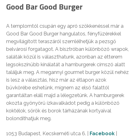
Good Bar Good Burger
A templomtól csupán egy apró szökkenéssel már a
Good Bar Good Burger hangulatos, fényfüzérekkel
megvilágított teraszáról szemlélhetjük a pezsgő
belvárosi forgatagot. A bisztróban különböző wrapok,
saláták közül is választhatunk, azonban az étterem
legsokszínűbb kínálatát a hamburgerek címszó alatt
találjuk meg. A megannyi gourmet burger közül nehéz
is lesz a választás, hisz már az étlapon azok
bűvkörébe eshetünk, mígnem az első falattól
garantáltan eláll majd a lélegzetünk. A hamburgerek
okozta gyönyörű ízkavalkádot pedig a különböző
koktélok, sörök és borok tárházának kortyaival
bolondíthatjuk meg.
1053 Budapest, Kecskeméti utca 6. |
Facebook
|