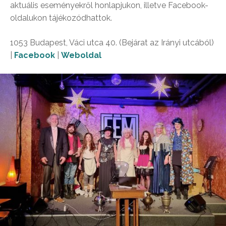
aktuális eseményekről honlapjukon, illetve Facebook-
oldalukon tájékozódhattok.
1053 Budapest, Váci utca 40. (Bejárat az Irányi utcából)
|
Facebook
|
Weboldal