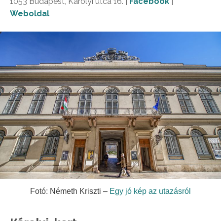
1053 Budapest, Károlyi utca 16. |
Facebook
|
Weboldal
Fotó: Németh Kriszti –
Egy jó kép az utazásról