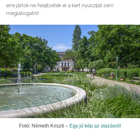
erre jártok ne felejtsétek el a kert nyusziját sem
meglátogatni!
Fotó: Németh Kriszti –
Egy jó kép az utazásról