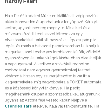
Károlyi-kert
Ha a Petőfi Irodalmi Múzeum kiállításait végignéztük,
akkor könnyedén átugorhatunk a lenyűgöző Károlyi-
kertbe, ugyanis nemrég megnyitották a kert és a
múzeum közötti teret, ezzel létrehozva egy
olvasósarkokkal tarkított passzázst. Így csupán pár
lépés, és máris a belvárosi paradicsomban találhatjuk
magunkat, ahol terebélyes lombkoronájú fák, zöldellő
gyepszőnyeg és tarka virágok kíséretében élvezhetjük
a napsugarakat. A kertben a szökőkút monoton
csobogását nem egyszer gyermekzsivaj festheti
vidámmá, hiszen egy szuper játszótér is vár itt a
kisgyermekekre, míg nagyobbakra a POKET automata
és a közösségi könyvtár könyvei. Ha pedig
megéheznénk csupán a szomszédba kell átugranunk,
ugyanis az Astoria felé vezető kapun kilépve a
Csendes Társ
ételeivel, italaival tankolhatunk fel. Ha