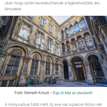
után, hogy aztán levadászhassák a legkedvezőbb árú
kincseket.
Fotó: Németh Kriszti –
Egy jó kép az utazásról
A Könyvudvar több mint 25 éve van a piacon 8000-nél