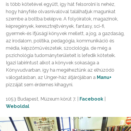
is több kötetével együtt, így hát felsorolni is nehéz,
hogy hányféle olvasnivalóval találhatjuk magunkat
szembe a boltba belépve. A folyóiratok, magazinok,
képregények, keresztrejtvények, fantasy, sci-fi,
gyermek-és ifjúsági könyvek mellett, a jog, a gazdaság,
az irodalom, politika, pedagógia, kommunikáció és
média, képzőművészetek, szociológia, de még a
pszichológia tudományterületeit is lefedik köteteik.
Igazi labirintust alkot a könyvek sokasága a
Könyvudvarban, így ha megéheztünk az elhúzódó
válogatásban, az Unger-ház átjárójában a
Manu+
pizzáját sem érdemes kihagyni.
1053 Budapest, Múzeum körút 7. |
Facebook
|
Weboldal