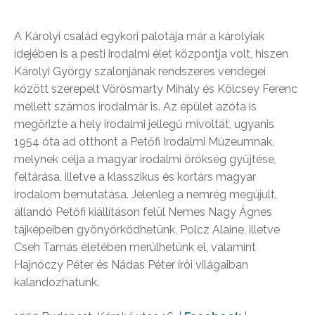
A Károlyi család egykori palotája már a károlyiak
idejében is a pesti irodalmi élet központja volt, hiszen
Károlyi György szalonjának rendszeres vendégei
között szerepelt Vörösmarty Mihály és Kölcsey Ferenc
mellett számos irodalmár is. Az épület azóta is
megőrizte a hely irodalmi jellegű mivoltát, ugyanis
1954 óta ad otthont a Petőfi Irodalmi Múzeumnak,
melynek célja a magyar irodalmi örökség gyűjtése,
feltárása, illetve a klasszikus és kortárs magyar
irodalom bemutatása. Jelenleg a nemrég megújult,
állandó Petőfi kiállításon felül Nemes Nagy Ágnes
tájképeiben gyönyörködhetünk, Polcz Alaine, illetve
Cseh Tamás életében merülhetünk el, valamint
Hajnóczy Péter és Nádas Péter írói világaiban
kalandozhatunk.