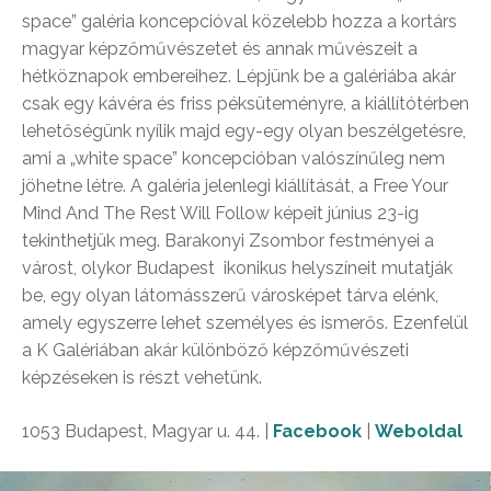
space” galéria koncepcióval közelebb hozza a kortárs
magyar képzőművészetet és annak művészeit a
hétköznapok embereihez. Lépjünk be a galériába akár
csak egy kávéra és friss péksüteményre, a kiállítótérben
lehetőségünk nyílik majd egy-egy olyan beszélgetésre,
ami a „white space” koncepcióban valószínűleg nem
jöhetne létre. A galéria jelenlegi kiállítását, a Free Your
Mind And The Rest Will Follow képeit június 23-ig
tekinthetjük meg. Barakonyi Zsombor festményei a
várost, olykor Budapest ikonikus helyszíneit mutatják
be, egy olyan látomásszerű városképet tárva elénk,
amely egyszerre lehet személyes és ismerős. Ezenfelül
a K Galériában akár különböző képzőművészeti
képzéseken is részt vehetünk.
1053 Budapest, Magyar u. 44. |
Facebook
|
Weboldal