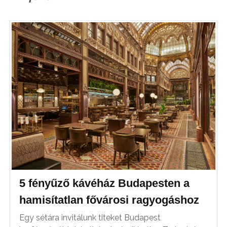
5 fényűző kávéház Budapesten a
hamisítatlan fővárosi ragyogáshoz
Egy sétára invitálunk titeket Budapest