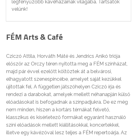
legfényűzőbb kávéházainak világába. Tartsatok
velünk!
FÉM Arts & Café
Cziczó Attila, Horváth Máté és Jendrics Anikó triója
először az Orczy téren nyitotta meg a FÉM színházat,
majd pár évvel ezelőtt költöztek át a belvárosi,
elhagyatott szenespincébe, amelyet saját kezükkel
újítottak fel. A független játszóhelyen Cziczó írja és
rendezi a darabokat, amelyek mellett néhanapján külső
előadásokat is befogadnak a színpadjukra. De ez még
nem minden, hiszen a kortárs témákat felvető,
klasszikus és kísérletező formákat egyaránt használó
színi előadások mellett kiállításokkal, koncertekkel,
illetve egy kávézóval lesz teljes a FÉM repertoárja. Az