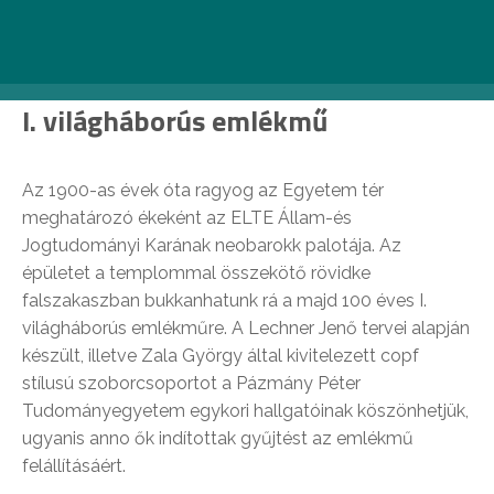
Fotó: Németh Kriszti –
Egy jó kép az utazásról
I. világháborús emlékmű
Az 1900-as évek óta ragyog az Egyetem tér
meghatározó ékeként az ELTE Állam-és
Jogtudományi Karának neobarokk palotája. Az
épületet a templommal összekötő rövidke
falszakaszban bukkanhatunk rá a majd 100 éves I.
világháborús emlékműre. A Lechner Jenő tervei alapján
készült, illetve Zala György által kivitelezett copf
stílusú szoborcsoportot a Pázmány Péter
Tudományegyetem egykori hallgatóinak köszönhetjük,
ugyanis anno ők indítottak gyűjtést az emlékmű
felállításáért.