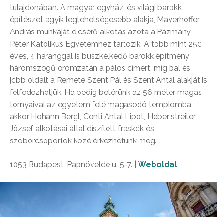
tulajdonában. A magyar egyházi és világi barokk
építészet egyik legtehetségesebb alakja, Mayerhoffer
András munkáját dicsérő alkotás azóta a Pázmány
Péter Katolikus Egyetemhez tartozik. A több mint 250
éves, 4 haranggal is büszkélkedő barokk építmény
háromszögű oromzatán a pálos címert, míg bal és
jobb oldalt a Remete Szent Pál és Szent Antal alakját is
felfedezhetjük. Ha pedig betérünk az 56 méter magas
tornyaival az egyetem felé magasodó templomba,
akkor Hohann Bergl, Conti Antal Lipót, Hebenstreiter
József alkotásai által díszített freskók és
szoborcsoportok közé érkezhetünk meg.
1053 Budapest, Papnövelde u. 5-7. |
Weboldal