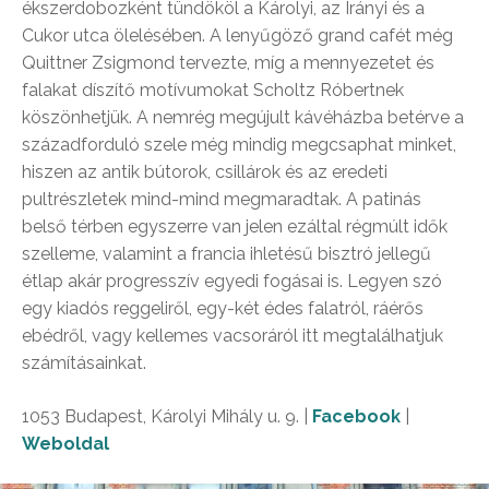
ékszerdobozként tündököl a Károlyi, az Irányi és a
Cukor utca ölelésében. A lenyűgöző grand cafét még
Quittner Zsigmond tervezte, míg a mennyezetet és
falakat díszítő motívumokat Scholtz Róbertnek
köszönhetjük. A nemrég megújult kávéházba betérve a
századforduló szele még mindig megcsaphat minket,
hiszen az antik bútorok, csillárok és az eredeti
pultrészletek mind-mind megmaradtak. A patinás
belső térben egyszerre van jelen ezáltal régmúlt idők
szelleme, valamint a francia ihletésű bisztró jellegű
étlap akár progresszív egyedi fogásai is. Legyen szó
egy kiadós reggeliről, egy-két édes falatról, ráérős
ebédről, vagy kellemes vacsoráról itt megtalálhatjuk
számításainkat.
1053 Budapest, Károlyi Mihály u. 9. |
Facebook
|
Weboldal