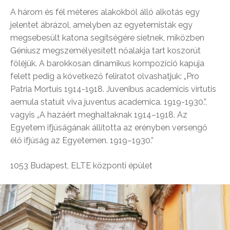
A három és fél méteres alakokból álló alkotás egy
jelentet ábrázol, amelyben az egyetemisták egy
megsebesült katona segítségére sietnek, miközben
Géniusz megszemélyesített nőalakja tart koszorút
föléjük. A barokkosan dinamikus kompozíció kapuja
felett pedig a következő feliratot olvashatjuk: „Pro
Patria Mortuis 1914-1918. Juvenibus academicis virtutis
aemula statuit viva juventus academica. 1919-1930.”,
vagyis „A hazáért meghaltaknak 1914–1918. Az
Egyetem ifjúságának állította az erényben versengő
élő ifjúság az Egyetemen. 1919–1930.”
1053 Budapest, ELTE központi épület