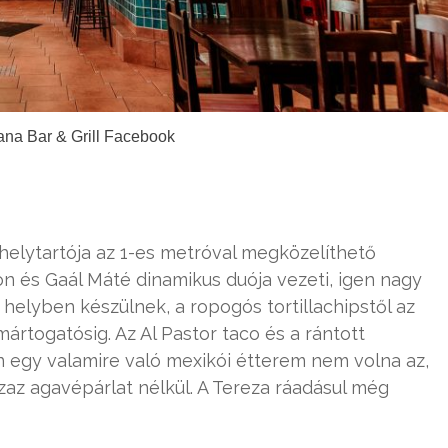
ana Bar & Grill Facebook
helytartója az 1-es metróval megközelíthető
 és Gaál Máté dinamikus duója vezeti, igen nagy
 helyben készülnek, a ropogós tortillachipstől az
rtogatósig. Az Al Pastor taco és a rántott
 egy valamire való mexikói étterem nem volna az,
 azaz agavépárlat nélkül. A Tereza ráadásul még