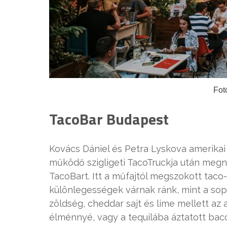
Fot
TacoBar Budapest
Kovács Dániel és Petra Lyskova amerikai
működő szigligeti TacoTruckja után megn
TacoBart. Itt a műfajtól megszokott taco-b
különlegességek várnak ránk, mint a sopa
zöldség, cheddar sajt és lime mellett az
élménnyé, vagy a tequilába áztatott ba