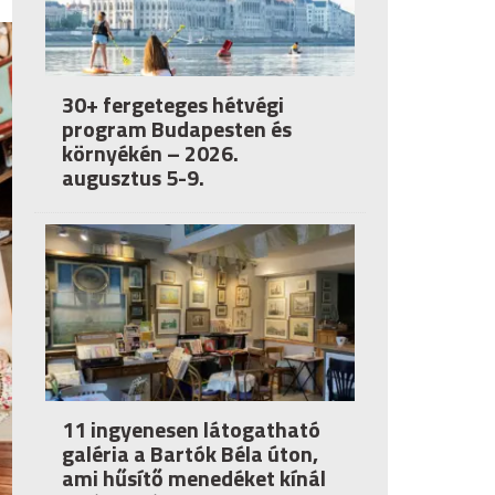
30+ fergeteges hétvégi
program Budapesten és
környékén – 2026.
augusztus 5-9.
11 ingyenesen látogatható
galéria a Bartók Béla úton,
ami hűsítő menedéket kínál