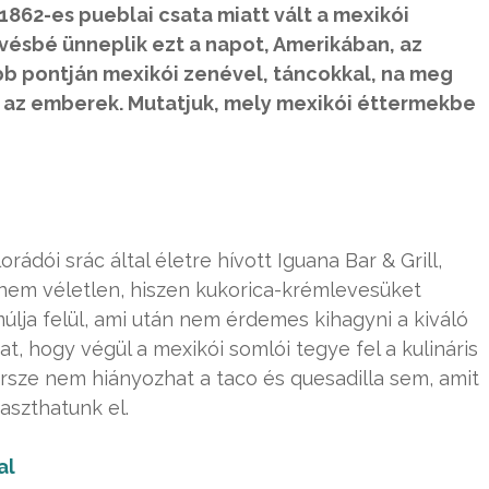
1862-es pueblai csata miatt vált a mexikói
ésbé ünneplik ezt a napot, Amerikában, az
bb pontján mexikói zenével, táncokkal, na meg
k az emberek. Mutatjuk, mely mexikói éttermekbe
rádói srác által életre hívott Iguana Bar & Grill,
g nem véletlen, hiszen kukorica-krémlevesüket
úlja felül, ami után nem érdemes kihagyni a kiváló
kat, hogy végül a mexikói somlói tegye fel a kulináris
ersze nem hiányozhat a taco és quesadilla sem, amit
aszthatunk el.
al