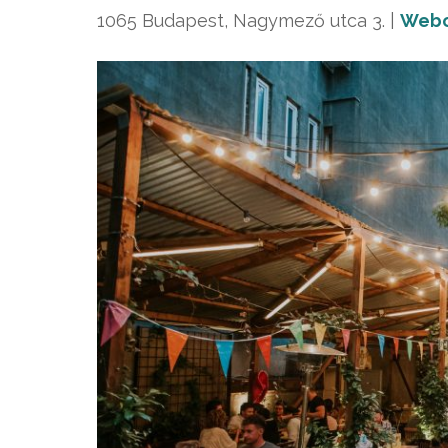
1065 Budapest, Nagymező utca 3. |
Webo