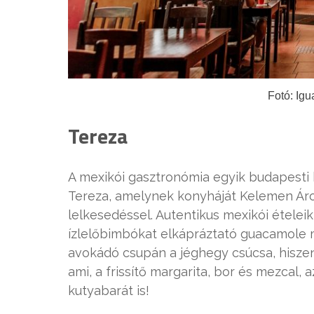
Fotó: Igu
Tereza
A mexikói gasztronómia egyik budapesti 
Tereza, amelynek konyháját Kelemen Áron
lelkesedéssel. Autentikus mexikói ételeik
ízlelőbimbókat elkápráztató guacamole má
avokádó csupán a jéghegy csúcsa, hiszen
ami, a frissítő margarita, bor és mezcal,
kutyabarát is!