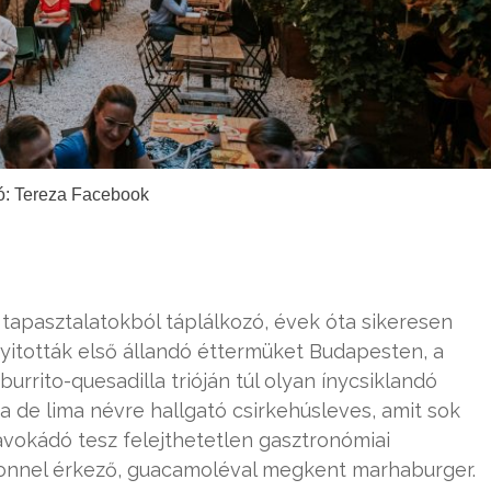
ó: Tereza Facebook
 tapasztalatokból táplálkozó, évek óta sikeresen
yitották első állandó éttermüket Budapesten, a
urrito-quesadilla trióján túl olyan ínycsiklandó
 de lima névre hallgató csirkehúsleves, amit sok
 avokádó tesz felejthetetlen gasztronómiai
connel érkező, guacamoléval megkent marhaburger.