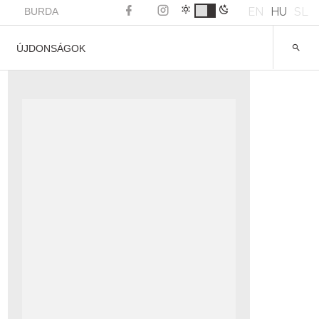
EN
HU
SL
BURDA
ÚJDONSÁGOK