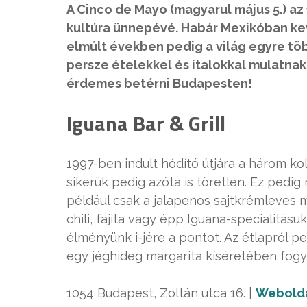
A Cinco de Mayo (magyarul május 5.) az 
kultúra ünnepévé. Habár Mexikóban kev
elmúlt években pedig a világ egyre tö
persze ételekkel és italokkal mulatna
érdemes betérni Budapesten!
Iguana Bar & Grill
1997-ben indult hódító útjára a három kolo
sikerük pedig azóta is töretlen. Ez pedi
például csak a jalapenos sajtkrémleves m
chili, fajita vagy épp Iguana-specialitásu
élményünk i-jére a pontot. Az étlapról p
egy jéghideg margarita kíséretében fogy
1054 Budapest, Zoltán utca 16. |
Webold