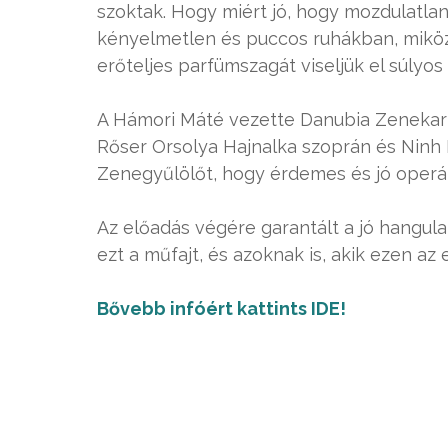
szoktak. Hogy miért jó, hogy mozdulatla
kényelmetlen és puccos ruhákban, miköz
erőteljes parfümszagát viseljük el súlyo
A Hámori Máté vezette Danubia Zenekar 
Rőser Orsolya Hajnalka szoprán és Ninh
Zenegyűlölőt, hogy érdemes és jó operáb
Az előadás végére garantált a jó hangul
ezt a műfajt, és azoknak is, akik ezen az
Bővebb infóért kattints IDE!