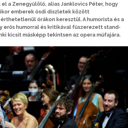
t el a Zenegyűlölő, alias Janklovics Péter, hogy
amikor emberek ósdi díszletek között
rthetetlenül órákon keresztül. A humorista és a
erős humorral és kritikával fűszerezett stand-
ki kicsit másképp tekintsen az opera műfajára.