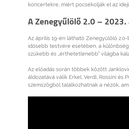
koncertekre, miért pocsékolják el az idej
A Zenegyűlölő 2.0 – 2023. á
Az április 19-én látható Zenegyűlölő 2.0
idősebb testvére esetében, a különbség 
szűkebb és „érthetetlenebb” világba kala
Az előadás során többek között Janklov
áldozatává válik Erkel, Verdi, Rossini és 
szemszögből találkozhatnak a nézők, ame