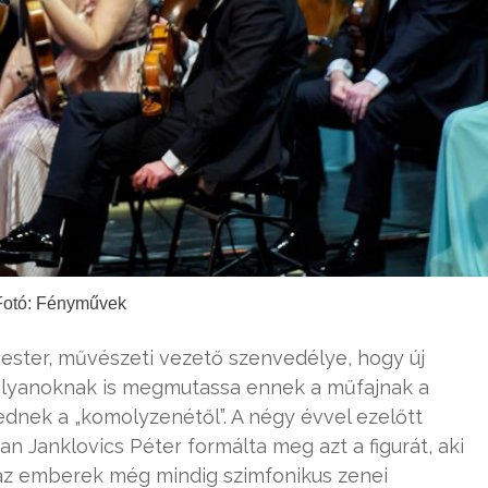
Fotó: Fényművek
ster, művészeti vezető szenvedélye, hogy új
 olyanoknak is megmutassa ennek a műfajnak a
ednek a „komolyzenétől”. A négy évvel ezelőtt
n Janklovics Péter formálta meg azt a figurát, aki
k az emberek még mindig szimfonikus zenei