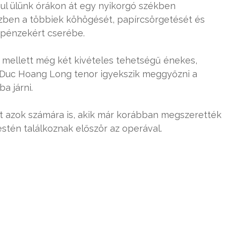
nul ülünk órákon át egy nyikorgó székben
ben a többiek köhögését, papírcsörgetését és
s pénzekért cserébe.
mellett még két kivételes tehetségű énekes,
 Duc Hoang Long tenor igyekszik meggyőzni a
a járni.
at azok számára is, akik már korábban megszerették
 estén találkoznak először az operával.