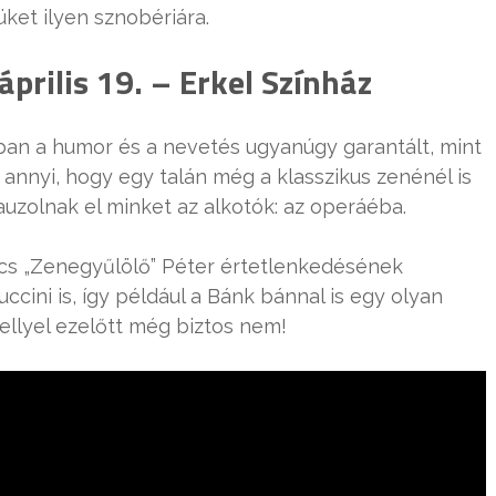
üket ilyen sznobériára.
prilis 19. – Erkel Színház
-ban a humor és a nevetés ugyanúgy garantált, mint
annyi, hogy egy talán még a klasszikus zenénél is
uzolnak el minket az alkotók: az operáéba.
ics „Zenegyűlölő” Péter értetlenkedésének
Puccini is, így például a Bánk bánnal is egy olyan
llyel ezelőtt még biztos nem!