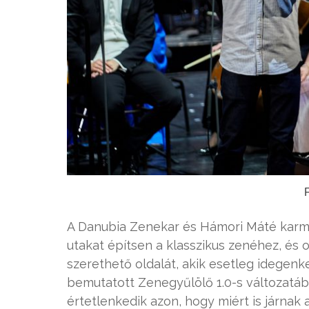
A Danubia Zenekar és Hámori Máté karme
utakat építsen a klasszikus zenéhez, és
szerethető oldalát, akik esetleg idegenk
bemutatott Zenegyűlölő 1.0-s változatába
értetlenkedik azon, hogy miért is járna