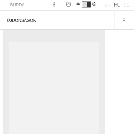
EN
HU
SL
BURDA
ÚJDONSÁGOK