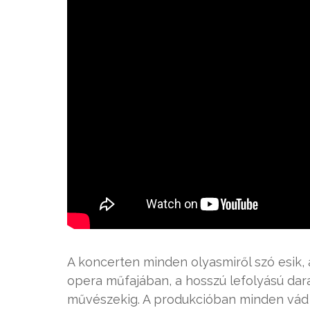
A koncerten minden olyasmiről szó esik,
opera műfajában, a hosszú lefolyású dar
művészekig. A produkcióban minden vád é