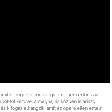
 amitől idegenkedünk vagy amit nem értünk az
aboktól kezdve, a meghajlás közben is áriázó
s kifogás elhangzik, amit az opera ellen emelni