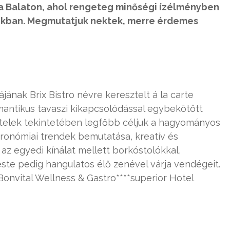
 a Balaton, ahol rengeteg minőségi ízélményben
pokban. Megmutatjuk nektek, merre érdemes
ájának Brix Bistro névre keresztelt á la carte
mantikus tavaszi kikapcsolódással egybekötött
ételek tekintetében legfőbb céljuk a hagyományos
tronómiai trendek bemutatása, kreatív és
az egyedi kínálat mellett borkóstolókkal,
ste pedig hangulatos élő zenével várja vendégeit.
 Bonvital Wellness & Gastro****superior Hotel