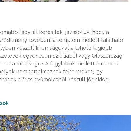
mabb fagyiját keresitek, javasoljuk, hogy a
Az erődítmény tövében, a templom mellett található
helyben készült finomságokat a lehető legjobb
szetevők egyenesen Szicíliából vagy Olaszország
ancia a minőségre. A fagylaltok mellett érdemes
amelyek nem tartalmaznak tejterméket, így
hatják a friss gyümölcsből készült jéghideg
ook