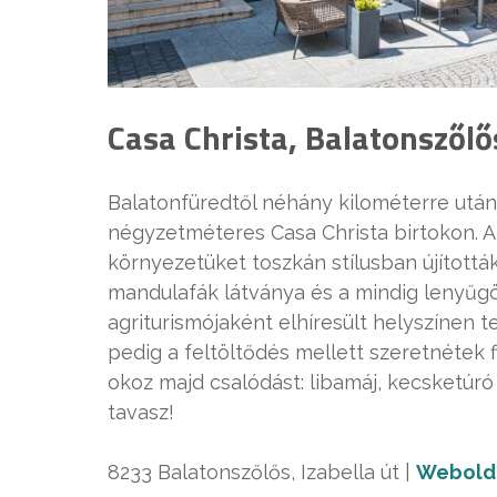
Casa Christa, Balatonszőlő
Balatonfüredtől néhány kilométerre után
négyzetméteres Casa Christa birtokon. A
környezetüket toszkán stílusban újítottá
mandulafák látványa és a mindig lenyűgöz
agriturismójaként elhíresült helyszínen 
pedig a feltöltődés mellett szeretnétek f
okoz majd csalódást: libamáj, kecsketúró
tavasz!
8233 Balatonszőlős, Izabella út |
Webold