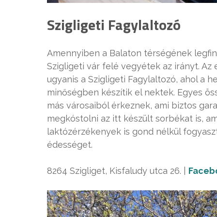
Szigligeti Fagylaltozó
Amennyiben a Balaton térségének legfino
Szigligeti vár felé vegyétek az irányt. 
ugyanis a Szigligeti Fagylaltozó, ahol a 
minőségben készítik el nektek. Egyes ös
más városaiból érkeznek, ami biztos gar
megkóstolni az itt készült sorbékat is, 
laktózérzékenyek is gond nélkül fogyaszt
édességet.
8264 Szigliget, Kisfaludy utca 26. |
Faceb