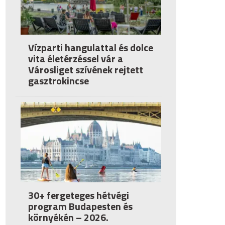
Vízparti hangulattal és dolce
vita életérzéssel vár a
Városliget szívének rejtett
gasztrokincse
30+ fergeteges hétvégi
program Budapesten és
környékén – 2026.