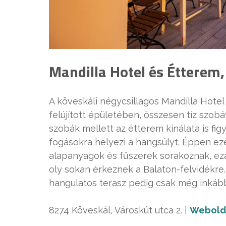
Mandilla Hotel és Étterem,
A köveskáli négycsillagos Mandilla Hotel
felújított épületében, összesen tíz szob
szobák mellett az étterem kínálata is fi
fogásokra helyezi a hangsúlyt. Éppen ez
alapanyagok és fűszerek sorakoznak, ezá
oly sokan érkeznek a Balaton-felvidékre.
hangulatos terasz pedig csak még inkább
8274 Köveskál, Városkút utca 2. |
Webold