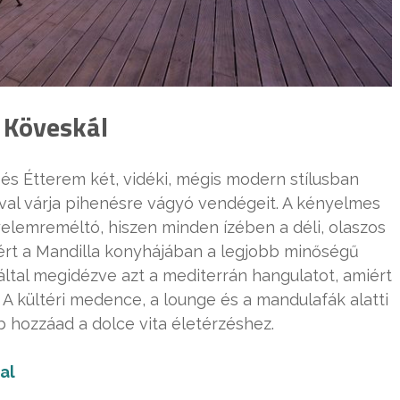
 Köveskál
 és Étterem két, vidéki, mégis modern stílusban
ával várja pihenésre vágyó vendégeit. A kényelmes
gyelemreméltó, hiszen minden ízében a déli, olaszos
ért a Mandilla konyhájában a legjobb minőségű
ltal megidézve azt a mediterrán hangulatot, amiért
 A kültéri medence, a lounge és a mandulafák alatti
 hozzáad a dolce vita életérzéshez.
al