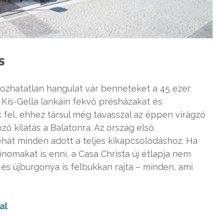
s
ozhatatlan hangulat vár benneteket a 45 ezer
 Kis-Gella lankáin fekvő présházakat és
k fel, ehhez társul még tavasszal az éppen virágzó
ő kilátás a Balatonra. Az ország első
tehát minden adott a teljes kikapcsolódáshoz. Ha
inomakat is enni, a Casa Christa új étlapja nem
 és újburgonya is felbukkan rajta – minden, ami
al