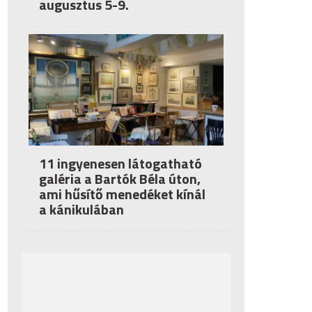
augusztus 5-9.
11 ingyenesen látogatható
galéria a Bartók Béla úton,
ami hűsítő menedéket kínál
a kánikulában