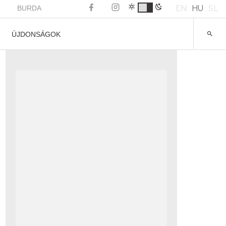
EN
HU
SL
BURDA
ÚJDONSÁGOK