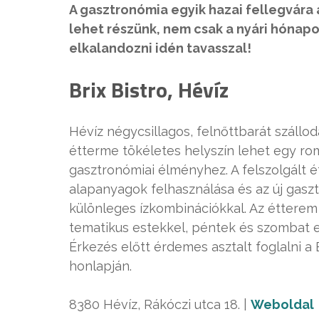
A gasztronómia egyik hazai fellegvára
lehet részünk, nem csak a nyári hóna
elkalandozni idén tavasszal!
Brix Bistro, Hévíz
Hévíz négycsillagos, felnőttbarát szállod
étterme tökéletes helyszín lehet egy ro
gasztronómiai élményhez. A felszolgált 
alapanyagok felhasználása és az új gasz
különleges ízkombinációkkal. Az étterem 
tematikus estekkel, péntek és szombat e
Érkezés előtt érdemes asztalt foglalni a
honlapján.
8380 Hévíz, Rákóczi utca 18. |
Weboldal