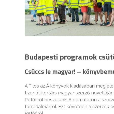
Budapesti programok csütö
Csüccs le magyar! – könyvbemu
A Tilos az Á könyvek kiadásában megjele
tizenöt kortárs magyar szerző novelláján
Petőfiről beszélünk. A bemutatón a szer
forradalmárról. Ezt követően a szerzők és
Petőfiről.