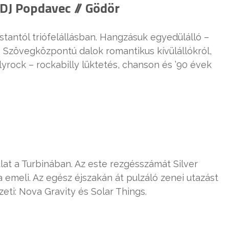
 DJ Popdavec // Gödör
tantól triófelállásban. Hangzásuk egyedülálló –
k. Szövegközpontú dalok romantikus kívülállókról,
yrock – rockabilly lüktetés, chanson és ’90 évek
lat a Turbinában. Az este rezgésszámát Silver
emeli. Az egész éjszakán át pulzáló zenei utazást
eti: Nova Gravity és Solar Things.