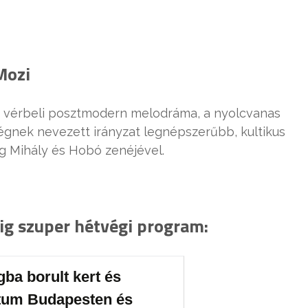
Mozi
je vérbeli posztmodern melodráma, a nyolcvanas
gnek nevezett irányzat legnépszerűbb, kultikus
íg Mihály és Hobó zenéjével.
ig szuper hétvégi program:
gba borult kert és
tum Budapesten és