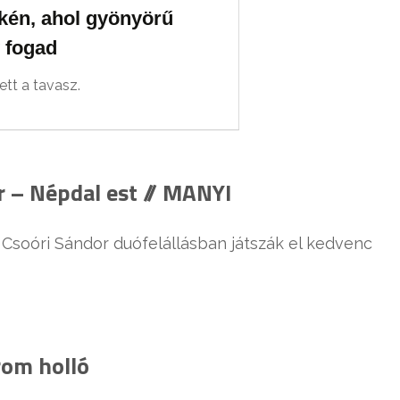
kén, ahol gyönyörű
y fogad
tt a tavasz.
r – Népdal est // MANYI
 Csoóri Sándor duófelállásban játszák el kedvenc
om holló