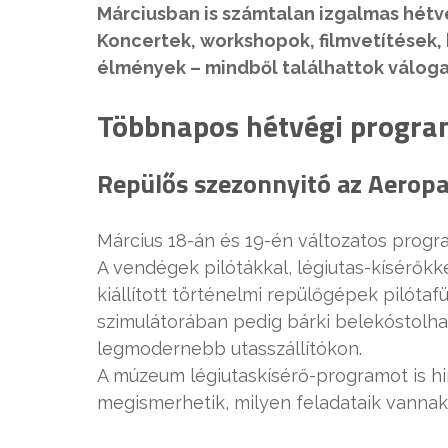
Márciusban is számtalan izgalmas hét
Koncertek, workshopok, filmvetítések, k
élmények – mindből találhattok válog
Többnapos hétvégi progr
Repülős szezonnyitó az Aerop
Március 18-án és 19-én változatos progr
A vendégek pilótákkal, légiutas-kísérők
kiállított történelmi repülőgépek pilóta
szimulátorában pedig bárki belekóstolha
legmodernebb utasszállítókon.
A múzeum légiutaskísérő-programot is hir
megismerhetik, milyen feladataik vannak