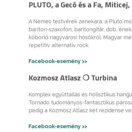
PLUTO, a Gecó és a Fa, Miticej,
A Nemes testvérek zenekara, a Pluto mos
bariton-szaxofon, baritongitár, dob, éne
kóborló nagyvárosi hősökről. Magyar mél
repetitív alternativ rock.
Facebook-esemény >>
Kozmosz Atlasz ❍ Turbina
Komplex együttállás és holisztikus hangu
Tornado tudományos-fantasztikus párosa 
pedig a Kozmosz Atlasz két rezidense vez
Facebook-esemény >>