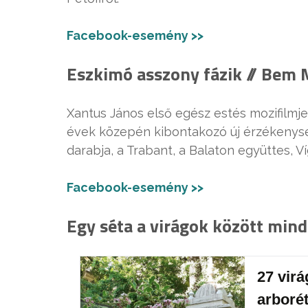
Facebook-esemény >>
Eszkimó asszony fázik // Bem 
Xantus János első egész estés mozifilm
évek közepén kibontakozó új érzékenysé
darabja, a Trabant, a Balaton együttes, V
Facebook-esemény >>
Egy séta a virágok között mind
27 virá
arboré