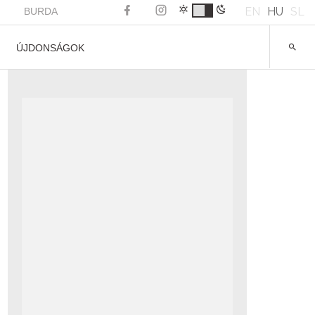
EN
HU
SL
BURDA
ÚJDONSÁGOK