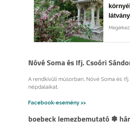
környé
látván
Megérkeze
Nóvé Soma és Ifj. Csoóri Sándo
A rendkívüli műsorban, Nóvé Soma és Ifj.
népdalaikat.
Facebook-esemény >>
boebeck lemezbemutató ✽ hár