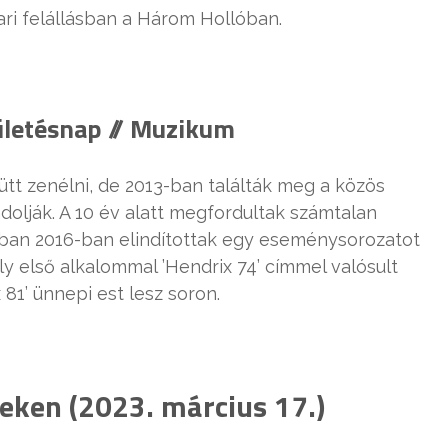
i felállásban a Három Hollóban.
zületésnap // Muzikum
ütt zenélni, de 2013-ban találták meg a közös
ndolják. A 10 év alatt megfordultak számtalan
mban 2016-ban elindítottak egy eseménysorozatot
ly első alkalommal ’Hendrix 74’ címmel valósult
1’ ünnepi est lesz soron.
eken (2023. március 17.)