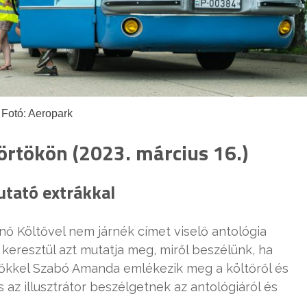
Fotó: Aeropark
rtökön (2023. március 16.)
tató extrákkal
nő Költővel nem járnék címet viselő antológia
 keresztül azt mutatja meg, miről beszélünk, ha
zőkkel Szabó Amanda emlékezik meg a költőről és
 az illusztrátor beszélgetnek az antológiáról és