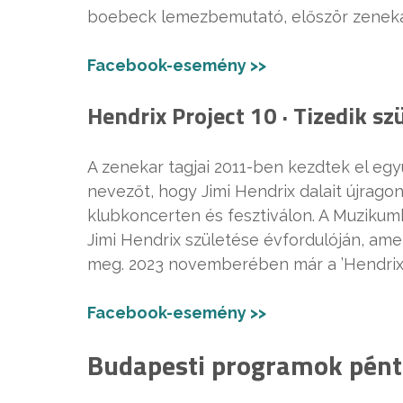
boebeck lemezbemutató, először zenekar
Facebook-esemény >>
Hendrix Project 10 · Tizedik s
A zenekar tagjai 2011-ben kezdtek el egy
nevezőt, hogy Jimi Hendrix dalait újrago
klubkoncerten és fesztiválon. A Muziku
Jimi Hendrix születése évfordulóján, ame
meg. 2023 novemberében már a ’Hendrix 8
Facebook-esemény >>
Budapesti programok pént