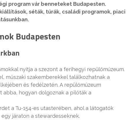
végi program vár benneteket Budapesten.
iállítások, séták, túrák, családi programok, piaci
atásunkban.
amok Budapesten
arkban
amokkal nyitja a szezont a ferihegyi repülőmúzeum.
kel, műszaki szakemberekkel találkozhatnak a
fülkéjében és fedélzetén. A repülőmúzeum
t abba, hogyan dolgoznak a pilóták a
det a Tu-154-es utasterében, ahol a látogatók
 egy járaton a stewardesseknek.