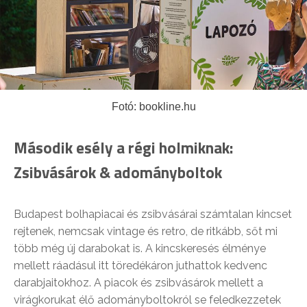
Fotó: bookline.hu
Második esély a régi holmiknak:
Zsibvásárok & adományboltok
Budapest bolhapiacai és zsibvásárai számtalan kincset
rejtenek, nemcsak vintage és retro, de ritkább, sőt mi
több még új darabokat is. A kincskeresés élménye
mellett ráadásul itt töredékáron juthattok kedvenc
darabjaitokhoz. A piacok és zsibvásárok mellett a
virágkorukat élő adományboltokról se feledkezzetek