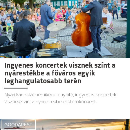
Ingyenes koncertek visznek színt a
nyárestékbe a főváros egyik
leghangulatosabb terén
Nyári kánikulát némiképp enyhítő, ingyenes koncertek
visznek színt a nyárestékbe csütörökönként.
GOODAPEST