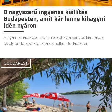
8 nagyszerű ingyenes kiállítás
Budapesten, amit kár lenne kihagyni
idén nyáron
A nyári hónapokban sem maradtok látványos kiállítások
és elgondolkodtató tárlatok nélkül Budapesten.
GOODAPEST