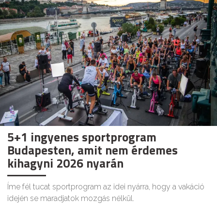
5+1 ingyenes sportprogram
Budapesten, amit nem érdemes
kihagyni 2026 nyarán
Íme fél tucat sportprogram az idei nyárra, hogy a vakáció
idején se maradjatok mozgás nélkül.