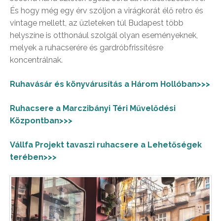
És hogy még egy érv szóljon a virágkorát élő retro és
vintage mellett, az üzleteken túl Budapest több
helyszíne is otthonául szolgál olyan eseményeknek,
melyek a ruhacserére és gardróbfrissítésre
koncentrálnak.
Ruhavásár és könyvárusítás a Három Hollóban>>>
Ruhacsere a Marczibányi Téri Művelődési
Központban>>>
Vállfa Projekt tavaszi ruhacsere a Lehetőségek
terében>>>