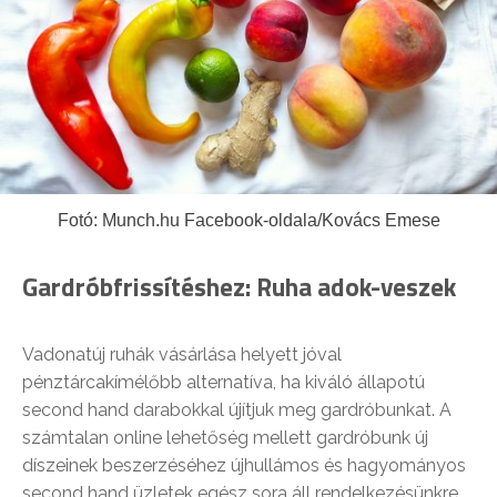
Fotó: Munch.hu Facebook-oldala/Kovács Emese
Gardróbfrissítéshez: Ruha adok-veszek
Vadonatúj ruhák vásárlása helyett jóval
pénztárcakímélőbb alternatíva, ha kiváló állapotú
second hand darabokkal újítjuk meg gardróbunkat. A
számtalan online lehetőség mellett gardróbunk új
díszeinek beszerzéséhez újhullámos és hagyományos
second hand üzletek egész sora áll rendelkezésünkre.