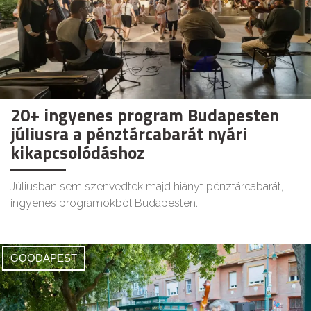
20+ ingyenes program Budapesten
júliusra a pénztárcabarát nyári
kikapcsolódáshoz
Júliusban sem szenvedtek majd hiányt pénztárcabarát,
ingyenes programokból Budapesten.
GOODAPEST