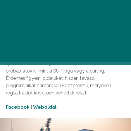
Most, hogy nyakunkon a tavasz és ébredezik a
természet, ébred vele együtt a tettvágy is, hogy
átmozgassuk a téli hónapokban elgémberedett
tagjainkat. Az Aktív Budapest kezdeményezése több
budapesti helyszínen, földön és vízen egyaránt kínálja
sportprogramjait, méghozzá kivétel nélkül, mindegyiket
ingyenesen. Jó lehetőség ez akkor is, ha az ingyenes
sportolás mellett olyan különleges mozgásformát
próbálnátok ki, mint a SUP jóga vagy a curling.
Érdemes figyelni oldalukat, hiszen tavaszi
programjaikat hamarosan közzéteszik, melyeken
regisztrációt követően vehettek részt.
Facebook
|
Weboldal