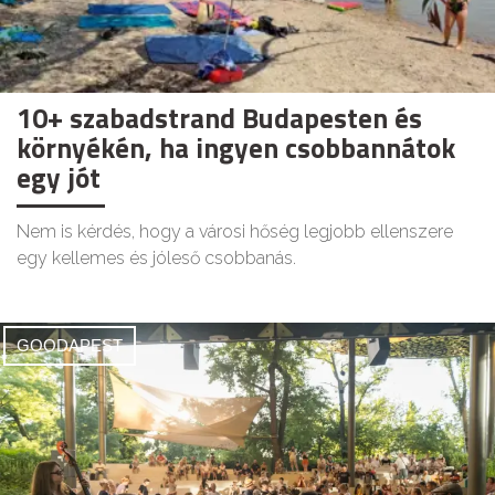
10+ szabadstrand Budapesten és
környékén, ha ingyen csobbannátok
egy jót
Nem is kérdés, hogy a városi hőség legjobb ellenszere
egy kellemes és jóleső csobbanás.
GOODAPEST