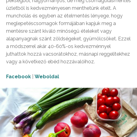
pékségből, hagyományos, de még csomagolásmentes
üzletből is kedvezményesen menthetünk ételt. A
muncholás és egyben az ételmentés lényege, hogy
meglepetéscsomagok formájában kapjuk meg a
mentésre szánt kiváló minőségű ételeket vagy
alapanyagnak szánt zöldségeket, gyümölcsöket. Ezzel
a módszerrel akár 40-60%-os kedvezménnyel
juthattok hozzá vacsorátokhoz, másnapi reggelitekhez
vagy a következő ebéd hozzávalóihoz.
Facebook
|
Weboldal