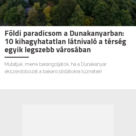
Földi paradicsom a Dunakanyarban:
10 kihagyhatatlan látnivaló a térség
egyik legszebb városában
Mutatjuk, merre barangoljatok, ha a Dunakanyar
ékszerdobozát a bakancslistátokra tűznétek!