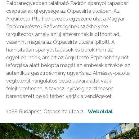
Palotanegyedben található Padrón spanyol tapasbár
csapatának új egysége az Ötpacsirta utcában. Az
Arquitecto Pitpit elnevezés egyszerre utal a Magyar
Építőművészek Szövetségének székhelyére
(arquitecto), amely az új étteremnek is otthont ad,
valamint magára az Ötpacsirta utcára (pitpit). A
hamisítatlan spanyol tapasok és borok nem az
egyetlen indok, amiért az Arquitecto Pitpit néhány hét
leforgása alatt belopta magát az emberek szívébe: az
autentikus gasztroélmény ugyanis az Almássy-palota
végtelenül hangulatos belső udvara által válik
felejthetetlenné. A tavaszi nyitásig az ízlésesen
berendezett belső térben várják a vendégeket.
1088 Budapest, Ötpacsirta utca 2. |
Weboldal