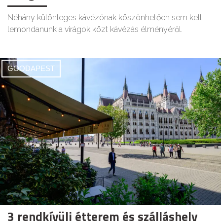
Néhány különleges kávézónak köszönhetően sem kell
lemondanunk a virágok közt kávézás élményéről.
GOODAPEST
3 rendkívüli étterem és szálláshely