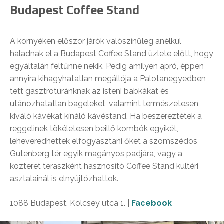
Budapest Coffee Stand
A környéken először járók valószínűleg anélkül
haladnak el a Budapest Coffee Stand üzlete előtt, hogy
egyáltalán feltűnne nekik. Pedig amilyen apró, éppen
annyira kihagyhatatlan megállója a Palotanegyedben
tett gasztrotúránknak az isteni babkákat és
utánozhatatlan bageleket, valamint természetesen
kiváló kávékat kínáló kávéstand. Ha beszereztétek a
reggelinek tökéletesen beillő kombók egyikét,
leheveredhettek elfogyasztani őket a szomszédos
Gutenberg tér egyik magányos padjára, vagy a
közteret teraszként hasznosító Coffee Stand kültéri
asztalainál is elnyújtózhattok.
1088 Budapest, Kölcsey utca 1. |
Facebook