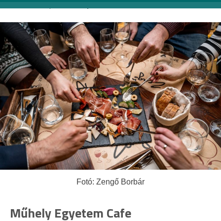
1088 Budapest, Krúdy utca 6. |
Weboldal
Fotó: Zengő Borbár
Műhely Egyetem Cafe