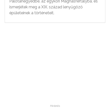
Palotanegyedbe, az egykori Mágnásfertályba, és
ismerjétek meg a XIX. század lenyűgöző
épületeinek a történeteit.