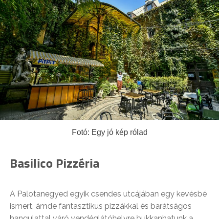
Fotó: Egy jó kép rólad
Basilico Pizzéria
A Palotanegyed egyik csendes utcájában egy kevésbé
ismert, ámde fantasztikus pizzákkal és barátságos
hangulattal váró vendéglátóhelyre bukkanhatunk a