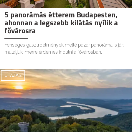
5 panorámás étterem Budapesten,
ahonnan a legszebb kilátás nyílik a
fővárosra
Fenséges gasztroélmények mellé pazar panoráma is jár:
mutatjuk, merre érdemes indulni a fővárosban.
UTAZÁS