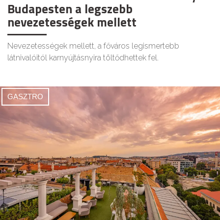
Budapesten a legszebb
nevezetességek mellett
Nevezetességek mellett, a főváros legismertebb
látnivalóitól karnyújtásnyira töltődhettek fel.
GASZTRO