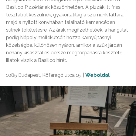
Basilico Pizzériának köszönhetően. A pizzák itt friss
tésztából készülnek, gyakorlatilag a szemünk láttára,
majd a nyitott konyhában található kemencében
sülnek tökéletesre. Az árak megfizethetőek, a hangulat
pedig Nápoly mellékutcáit hozza karnyújtásnyi
közelségbe, különösen nyáron, amikor a szűk járdán
néhány kisasztal és persze megtorpanásra késztető
illatok viszik a Basilico hírét.
1085 Budapest, Kőfaragó utca 15. |
Weboldal