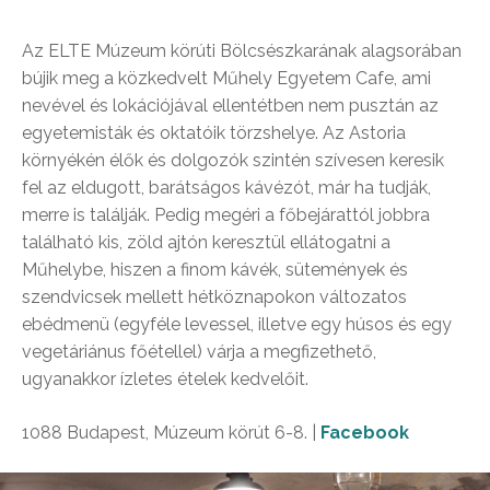
Az ELTE Múzeum körúti Bölcsészkarának alagsorában
bújik meg a közkedvelt Műhely Egyetem Cafe, ami
nevével és lokációjával ellentétben nem pusztán az
egyetemisták és oktatóik törzshelye. Az Astoria
környékén élők és dolgozók szintén szívesen keresik
fel az eldugott, barátságos kávézót, már ha tudják,
merre is találják. Pedig megéri a főbejárattól jobbra
található kis, zöld ajtón keresztül ellátogatni a
Műhelybe, hiszen a finom kávék, sütemények és
szendvicsek mellett hétköznapokon változatos
ebédmenü (egyféle levessel, illetve egy húsos és egy
vegetáriánus főétellel) várja a megfizethető,
ugyanakkor ízletes ételek kedvelőit.
1088 Budapest, Múzeum körút 6-8. |
Facebook