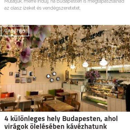
Mutatjuk, merre indulj, ha Budapesten is megtapasztalnád
az olasz ízeket és vendégszeretetet.
GASZTRO
4 különleges hely Budapesten, ahol
virágok ölelésében kávézhatunk