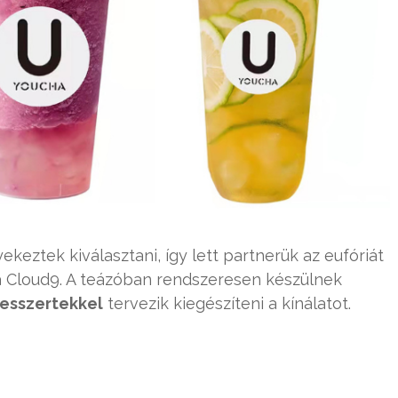
ekeztek kiválasztani, így lett partnerük az eufóriát
 a Cloud9. A teázóban rendszeresen készülnek
desszertekkel
tervezik kiegészíteni a kínálatot.