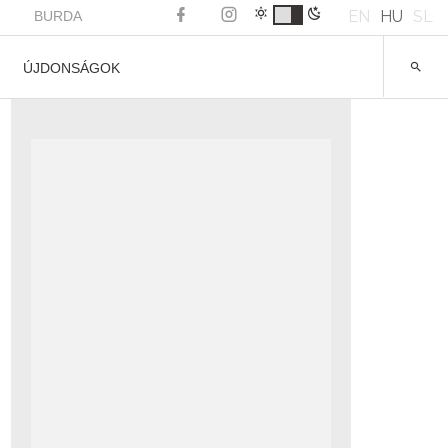
EN
HU
SL
BURDA
ÚJDONSÁGOK