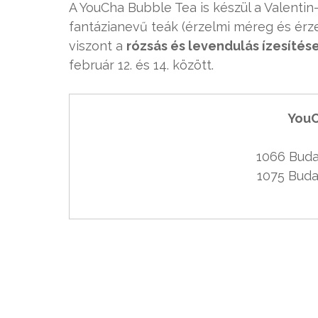
A YouCha Bubble Tea is készül a Valentin
fantázianevű teák (érzelmi méreg és érzel
viszont a
rózsás és levendulás ízesítés
február 12. és 14. között.
YouC
1066 Budap