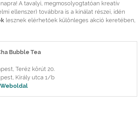
-napra! A tavalyi, megmosolyogtatóan kreatív
mi ellenszer) továbbra is a kínálat részei, idén
ek
lesznek elérhetőek különleges akció keretében,
ha Bubble Tea
est, Teréz körút 20.

Weboldal