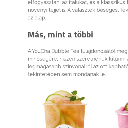
elfogyasztani az italukat, és a klassziku
növényi tejjel is. A választék bőséges, f
az alap.
Más, mint a többi
A YouCha Bubble Tea tulajdonosától meg
minőségére, hiszen szeretnének kitűnni a
legmagasabb színvonalról az ott kaphat
tekintetében sem mondanak le.