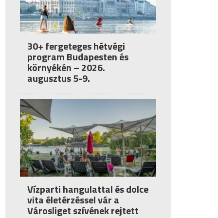
30+ fergeteges hétvégi
program Budapesten és
környékén – 2026.
augusztus 5-9.
Vízparti hangulattal és dolce
vita életérzéssel vár a
Városliget szívének rejtett