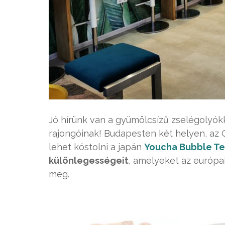
Jó hírünk van a gyümölcsízű zselégolyókk
rajongóinak! Budapesten két helyen, az 
lehet kóstolni a japán
Youcha Bubble T
különlegességeit
, amelyeket az európ
meg.