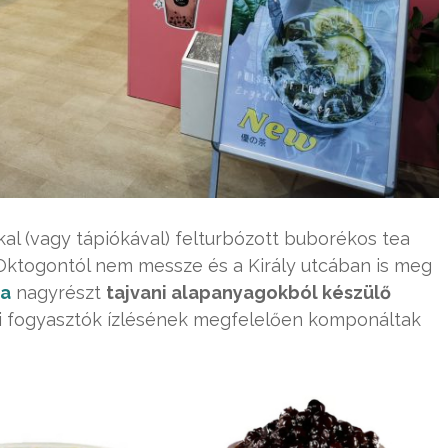
al (vagy tápiókával) felturbózott buborékos tea
Oktogontól nem messze és a Király utcában is meg
ea
nagyrészt
tajvani alapanyagokból készülő
ai fogyasztók ízlésének megfelelően komponáltak