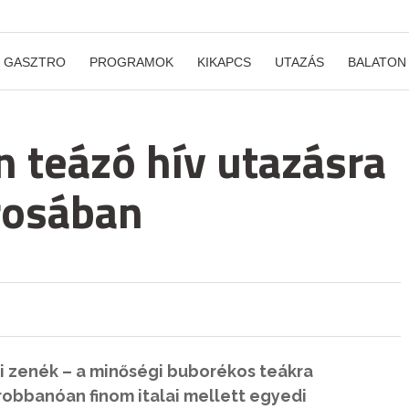
GASZTRO
PROGRAMOK
KIKAPCS
UTAZÁS
BALATON
n teázó hív utazásra
rosában
i zenék – a minőségi buborékos teákra
robbanóan finom italai mellett egyedi