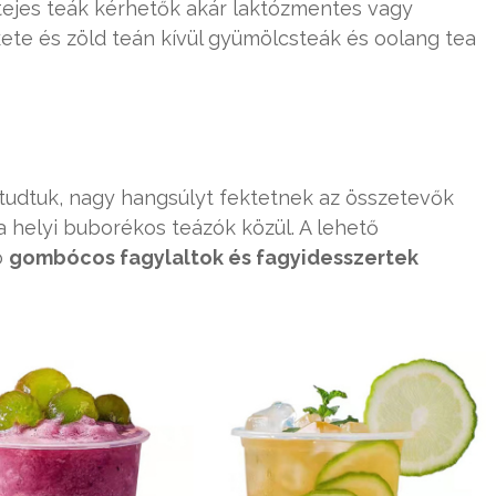
s tejes teák kérhetők akár laktózmentes vagy
ekete és zöld teán kívül gyümölcsteák és oolang tea
tudtuk, nagy hangsúlyt fektetnek az összetevők
 helyi buborékos teázók közül. A lehető
ó
gombócos fagylaltok és fagyidesszertek