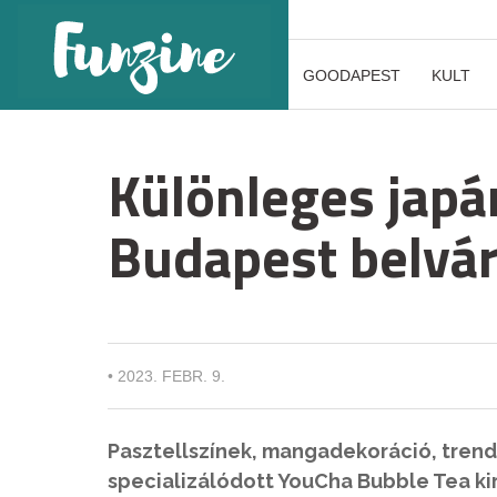
GOODAPEST
KULT
Különleges japá
Budapest belvá
•
2023. FEBR. 9.
Pasztellszínek, mangadekoráció, trend
specializálódott YouCha Bubble Tea ki