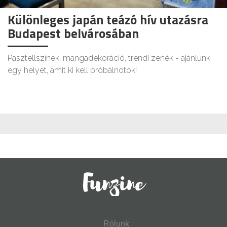
Különleges japán teázó hív utazásra
Budapest belvárosában
Pasztellszínek, mangadekoráció, trendi zenék - ajánlunk
egy helyet, amit ki kell próbálnotok!
Rólunk