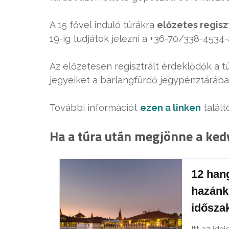
A 15 fővel induló túrákra
előzetes regisz
19-ig tudjátok jelezni a +36-70/338-4534
Az előzetesen regisztrált érdeklődők a t
jegyeiket a barlangfürdő jegypénztárába
További információt
ezen a linken
talált
Ha a túra után megjönne a ked
12 han
hazánkb
időszak