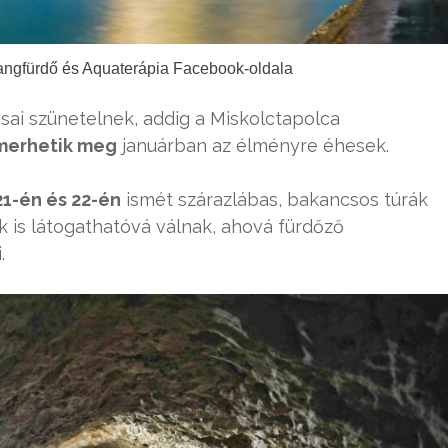
langfürdő és Aquaterápia Facebook-oldala
ásai szünetelnek, addig a Miskolctapolca
merhetik meg
januárban az élményre éhesek.
21-én és 22-én
ismét szárazlábas, bakancsos túrák
ek is látogathatóvá válnak, ahová fürdőző
.