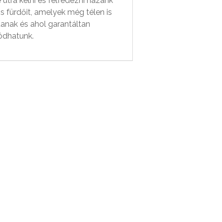
je útra kelni és felfedezni hazánk
s fürdőit, amelyek még télen is
tanak és ahol garantáltan
ódhatunk.