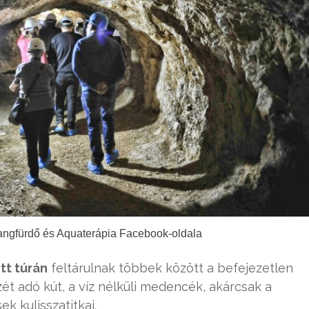
langfürdő és Aquaterápia Facebook-oldala
tt túrán
feltárulnak többek között a befejezetlen
zét adó kút, a víz nélküli medencék, akárcsak a
 kulisszatitkai.