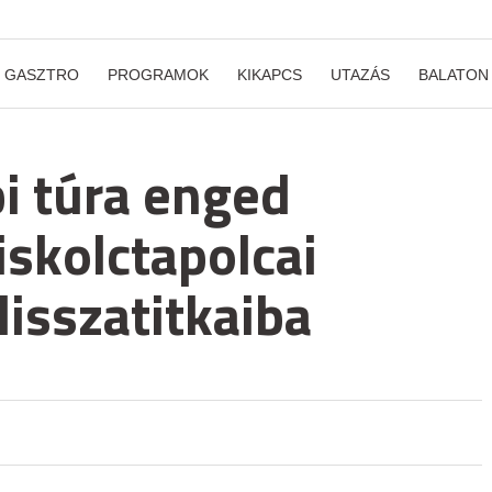
GASZTRO
PROGRAMOK
KIKAPCS
UTAZÁS
BALATON
 túra enged
iskolctapolcai
isszatitkaiba