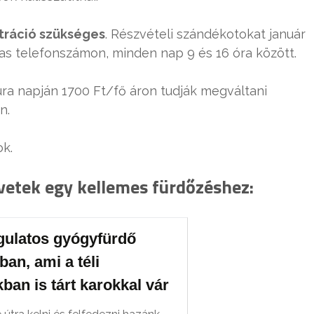
tráció szükséges
. Részvételi szándékotokat január
-as telefonszámon, minden nap 9 és 16 óra között.
úra napján 1700 Ft/fő áron tudják megváltani
n.
ok.
vetek egy kellemes fürdőzéshez:
gulatos gyógyfürdő
an, ami a téli
ban is tárt karokkal vár