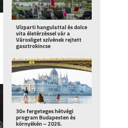
Vízparti hangulattal és dolce
vita életérzéssel vár a
Városliget szívének rejtett
gasztrokincse
30+ fergeteges hétvégi
program Budapesten és
környékén – 2026.