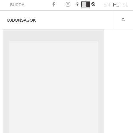
EN
HU
SL
BURDA
ÚJDONSÁGOK