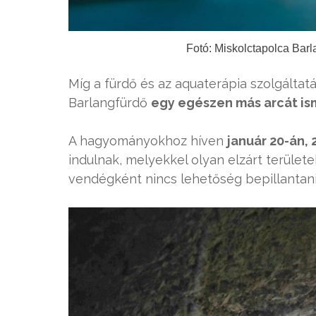
Fotó: Miskolctapolca Bar
Míg a fürdő és az aquaterápia szolgáltat
Barlangfürdő
egy egészen más arcát is
A hagyományokhoz híven
január 20-án, 
indulnak, melyekkel olyan elzárt terület
vendégként nincs lehetőség bepillantani