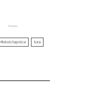
Miskolctapolca
túra