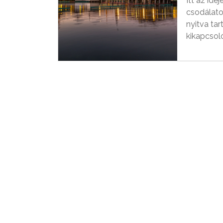
Itt az ide
csodálato
nyitva tar
kikapcsol