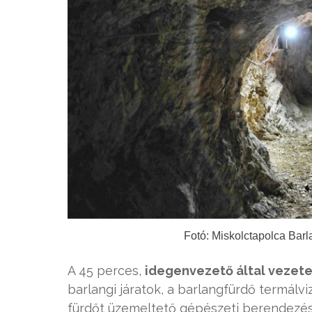
Fotó: Miskolctapolca Bar
A 45 perces,
idegenvezető által vezete
barlangi járatok, a barlangfürdő termálvi
fürdőt üzemeltető gépészeti berendezések