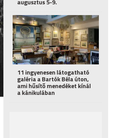
augusztus 5-9.
11 ingyenesen látogatható
galéria a Bartók Béla úton,
ami hűsítő menedéket kínál
a kánikulában