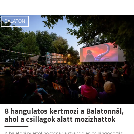
BALATON
8 hangulatos kertmozi a Balatonnál,
ahol a csillagok alatt mozizhattok
A balatoni nyártól nemcsak a strandolás és lángosozás