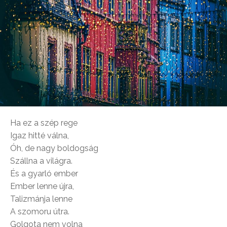
Ha ez a szép rege
Igaz hitté válna,
Óh, de nagy boldogság
Szállna a világra.
És a gyarló ember
Ember lenne újra,
Talizmánja lenne
A szomoru útra.
Golgota nem volna