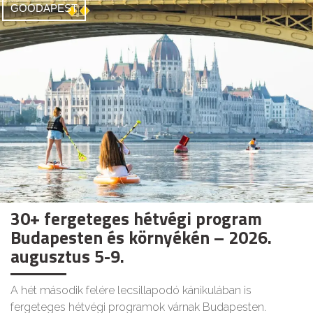
GOODAPEST
30+ fergeteges hétvégi program
Budapesten és környékén – 2026.
augusztus 5-9.
A hét második felére lecsillapodó kánikulában is
fergeteges hétvégi programok várnak Budapesten.