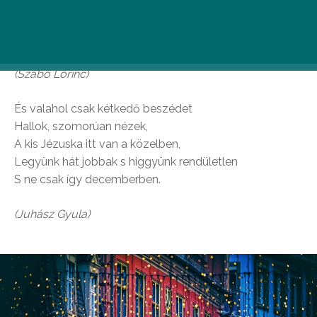
csillag ragyog, elült a szél
és lelkünk áldva gondol arra,
ki nemsokára visszatér…
(Szabó Lőrinc)
És valahol csak kétkedő beszédet
Hallok, szomorúan nézek,
A kis Jézuska itt van a közelben,
Legyünk hát jobbak s higgyünk rendületlen
S ne csak így decemberben.
(Juhász Gyula)