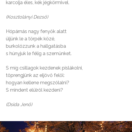
karcolja éles, kék jégkörmivel.
(Kosztolányi Dezső)
Hópárnás nagy fenyők alatt
üljünk le a törpék közé,
burkolózzunk a hallgatásba
s húnyjuk le félig a szemünket.
S míg csillagok kezdenek pislákolni,
töprengjünk az eljövő felől:
hogyan kellene megszólalni?
S mindent elülről kezdeni?
(Dsida Jenő)