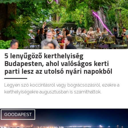
5 lenyűgöző kerthelyiség
Budapesten, ahol valóságos kerti
parti lesz az utolsó nyári napokból
Legyen szó koccintásról vagy bográcsozásról, ezekre a
kerthelyiségekre augusztusban is számíthattok.
GOODAPEST