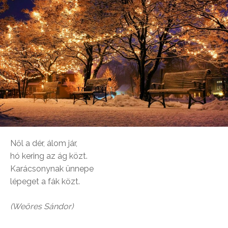
Nől a dér, álom jár,
hó kering az ág közt.
Karácsonynak ünnepe
lépeget a fák közt.
(Weöres Sándor)