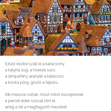
Ezüst esőbe száll le a karácsony,
a kályha zúg, a hóesés sürű;
a lámpafény aranylik a kalácson,
a kocka pörg, gőzöl a tejsürű.
Kik messze voltak, most mind összejönnek
a percet édes szóval ütni el,
amíg a tél a megfagyott mezőket