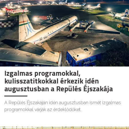
Izgalmas programokkal,
kulisszatitkokkal érkezik idén
augusztusban a Repülés Éjszakája
A Repülés Éjszakáján idén augusztusban ismét izgalmas
programokkal várják az érdeklődőket.