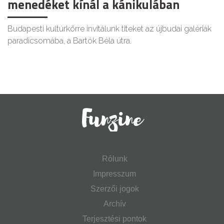
menedéket kínál a kánikulában
Budapesti kultúrkörre invitálunk titeket az újbudai galériák
paradicsomába, a Bartók Béla útra.
Rólunk
Impresszum
Szerzői jogok
Archív
Terjesztési pontok