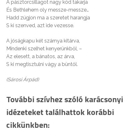
A pásztorcsillagot nagy köd takarja
És Bethlehem oly messze-messze…
Hadd zúgjon ma a szeretet harangja
S ki szenved, azt ide vezesse.
A jóságkapu két szárnya kitárva,
Mindenki szelhet kenyerünkből, –
Az elesett, a bánatos, az árva,
S ki megtisztulni vágy a büntől.
(Sárosi Árpád)
További
szívhez szóló karácsonyi
idézeteket találhattok korábbi
cikkünkben: