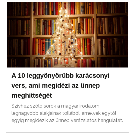
A 10 leggyönyörűbb karácsonyi
vers, ami megidézi az ünnep
meghittségét
Szívhez szóló sorok a magyar irodalom
legnagyobb alakjainak tollából, amelyek egytől
egyig megidézik az ünnep varázslatos hangulatát.