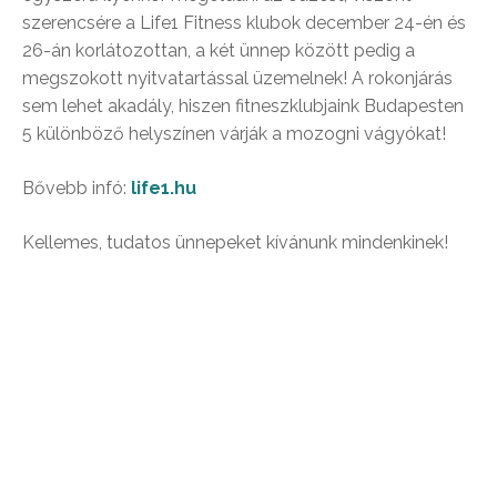
szerencsére a Life1 Fitness klubok december 24-én és
26-án korlátozottan, a két ünnep között pedig a
megszokott nyitvatartással üzemelnek! A rokonjárás
sem lehet akadály, hiszen fitneszklubjaink Budapesten
5 különböző helyszínen várják a mozogni vágyókat!
Bővebb infó:
life1.hu
Kellemes, tudatos ünnepeket kívánunk mindenkinek!