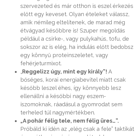
szervezeted és már otthon is eszel érkezés
előtt egy keveset. Olyan ételeket válassz,
amik némileg eltelítenek, de marad még
étvágyad későbbre is! Szuper megoldás
például a csirke-, vagy pulykahús, tofu, de
sokszor az is elég, ha indulás előtt bedobsz
egy könnyű proteinszeletet, vagy
fehérjeturmixot.
„
Reggelizz úgy, mint egy király”!
A
bőséges, korai energiabevitel miatt csak
később leszel éhes, így könnyebb lesz
ellenállni a későbbi nagy eszem-
iszomoknak, ráadásul a gyomrodat sem
terheled túl nagymértékben.
„A pohár félig tele, nem félig üres…”.
Próbáld ki idén az „elég csak a fele” taktikát