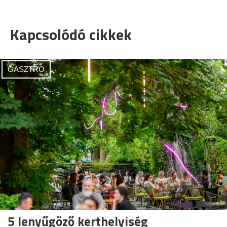
Kapcsolódó cikkek
GASZTRO
5 lenyűgöző kerthelyiség