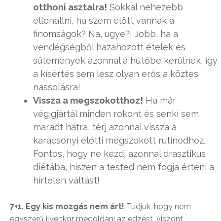
otthoni asztalra!
Sokkal nehezebb
ellenállni, ha szem előtt vannak a
finomságok? Na, ugye?! Jobb, ha a
vendégségből hazahozott ételek és
sütemények azonnal a hűtőbe kerülnek, így
a kísértés sem lesz olyan erős a köztes
nassolásra!
Vissza a megszokotthoz!
Ha már
végigjártál minden rokont és senki sem
maradt hátra, térj azonnal vissza a
karácsonyi előtti megszokott rutinodhoz.
Fontos, hogy ne kezdj azonnal drasztikus
diétába, hiszen a tested nem fogja érteni a
hirtelen váltást!
7+1. Egy kis mozgás nem árt!
Tudjuk, hogy nem
egyszerű ilyenkor megoldani az edzést, viszont