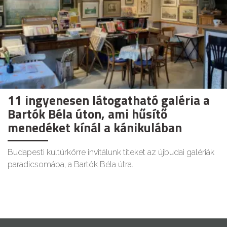
11 ingyenesen látogatható galéria a
Bartók Béla úton, ami hűsítő
menedéket kínál a kánikulában
Budapesti kultúrkörre invitálunk titeket az újbudai galériák
paradicsomába, a Bartók Béla útra.