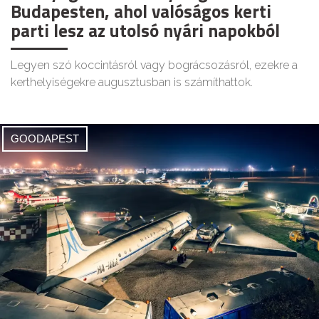
Budapesten, ahol valóságos kerti
parti lesz az utolsó nyári napokból
Legyen szó koccintásról vagy bográcsozásról, ezekre a
kerthelyiségekre augusztusban is számíthattok.
GOODAPEST