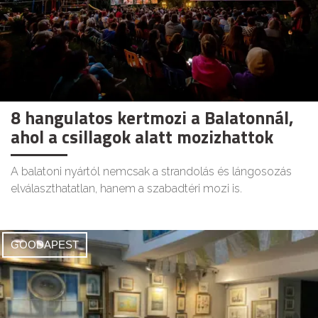
8 hangulatos kertmozi a Balatonnál,
ahol a csillagok alatt mozizhattok
A balatoni nyártól nemcsak a strandolás és lángosozás
elválaszthatatlan, hanem a szabadtéri mozi is.
GOODAPEST