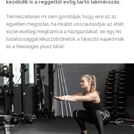
kezdődik is a reggeltől estig tartó lakmározás.
Természetesen mi sem gondoljuk, hogy erre az az
egyetlen megoldás, ha inkább visszautasítjuk az ételt,
ezzel esetleg megbántva a házigazdákat, de egy kis
tudatossággal kiküszöbölhetők a fárasztó kajakómák
és a felesleges plusz kilók!