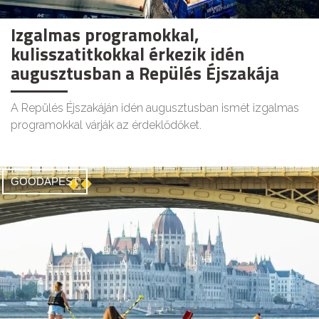
Izgalmas programokkal,
kulisszatitkokkal érkezik idén
augusztusban a Repülés Éjszakája
A Repülés Éjszakáján idén augusztusban ismét izgalmas
programokkal várják az érdeklődőket.
GOODAPEST