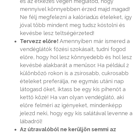
és az étkezés végén meglátod, hogy
mennyivel könnyebben érzed majd magad!
Ne félj megfelezni a kalóriadús ételeket, így
jóval több mindent meg tudsz kóstolni és
kevésbe lesz teltségérzeted!
Tervezz előre!
Amennyiben már ismered a
vendéglátók főzési szokásait, tudni fogod
előre, hogy hol lesz könnyedebb és hol lesz
kevésbé alakbarát a menüsor. Ha például 2
különböző rokon is a zsírosabb, cukrosabb
ételeket preferálja, ne egymás utáni nap
látogasd őket, iktass be egy kis pihenőt a
kettő közé! Ha van olyan vendéglátó, aki
előre felméri az igényeket, mindenképp
jelezd neki, hogy egy kis salátával levenne a
lábadról!
Az útravalóból ne kerüljön semmi az