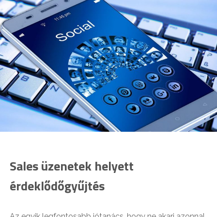
Sales üzenetek helyett
érdeklődőgyűjtés
Az egyik legfontosabb jótanács, hogy ne akarj azonnal