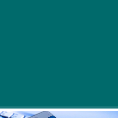
Sokan úgy vélik, hogy a Facebook B2B
iparágakban nem elég hatékony lead
generálásra. Egyesek szerint a komoly cégek
ügyfelei egészen más platformokon érhetők el.
Ennél távolabb nem is állhatnánk az igazságtól!
Csupán megfelelő módon és időben kell tálalni a
tartalmat.