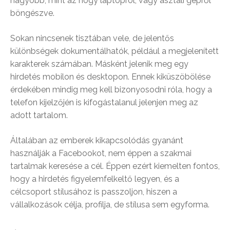
nagyobb, mint az hogy laptopról, vagy asztali gépről
böngészve.
Sokan nincsenek tisztában vele, de jelentős
különbségek dokumentálhatók, például a megjelenített
karakterek számában. Másként jelenik meg egy
hirdetés mobilon és desktopon. Ennek kiküszöbölése
érdekében mindig meg kell bizonyosodni róla, hogy a
telefon kijelzőjén is kifogástalanul jelenjen meg az
adott tartalom.
Általában az emberek kikapcsolódás gyanánt
használják a Facebookot, nem éppen a szakmai
tartalmak keresése a cél. Éppen ezért kiemelten fontos,
hogy a hirdetés figyelemfelkeltő legyen, és a
célcsoport stílusához is passzoljon, hiszen a
vállalkozások célja, profilja, de stílusa sem egyforma.