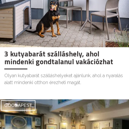
3 kutyabarát szálláshely, ahol
mindenki gondtalanul vakációzhat
Olyan kutyabarát szálláshelyeket ajánlunk, ahol a nyaralás
alatt mindenki otthon érezheti magát.
GOODAPEST