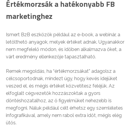
Értékmorzsák a hatékonyabb FB
marketinghez
Ismert B2B eszközök például az e-book, a webinár, a
letölthető anyagok, melyek értéket adnak. Ugyanakkor
nem megfelelő módon, és időben alkalmazva őket, a
várt eredmény ellenkezője tapasztalható.
Remek megoldás, ha “értékmorzsákat” adagolsz a
célcsoportodnak, mindezt úgy, hogy kevés idejüket
veszed el, és mégis értéket közvetítesz feléjük. Az
elfoglalt cégvezetők hozzászoktak a gyors
döntéshozatalhoz, az ő figyelmüket nehezebb is
megfogni. Náluk például célt érhetsz egy szemléletes
infografikával, amely nem rabol extra időt, mégis elég
ütős.