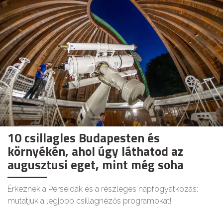
10 csillagles Budapesten és
környékén, ahol úgy láthatod az
augusztusi eget, mint még soha
Érkeznek a Perseidák és a részleges napfogyatkozás:
mutatjuk a legjobb csillagnézős programokat!