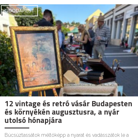
GOODAPEST
12 vintage és retró vásár Budapesten
és környékén augusztusra, a nyár
utolsó hónapjára
Búcsúztassátok méltóképp a nyarat és vadásszátok le a