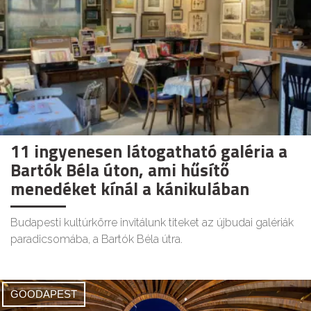
11 ingyenesen látogatható galéria a
Bartók Béla úton, ami hűsítő
menedéket kínál a kánikulában
Budapesti kultúrkörre invitálunk titeket az újbudai galériák
paradicsomába, a Bartók Béla útra.
GOODAPEST