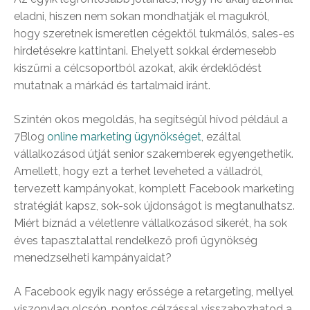
eladni, hiszen nem sokan mondhatják el magukról,
hogy szeretnek ismeretlen cégektől tukmálós, sales-es
hirdetésekre kattintani. Ehelyett sokkal érdemesebb
kiszűrni a célcsoportból azokat, akik érdeklődést
mutatnak a márkád és tartalmaid iránt.
Szintén okos megoldás, ha segítségül hívod például a
7Blog
online marketing ügynökséget
, ezáltal
vállalkozásod útját senior szakemberek egyengethetik.
Amellett, hogy ezt a terhet leveheted a válladról,
tervezett kampányokat, komplett Facebook marketing
stratégiát kapsz, sok-sok újdonságot is megtanulhatsz.
Miért bíznád a véletlenre vállalkozásod sikerét, ha sok
éves tapasztalattal rendelkező profi ügynökség
menedzselheti kampányaidat?
A Facebook egyik nagy erőssége a retargeting, mellyel
viszonylag olcsón, pontos célzással visszahozhatod a