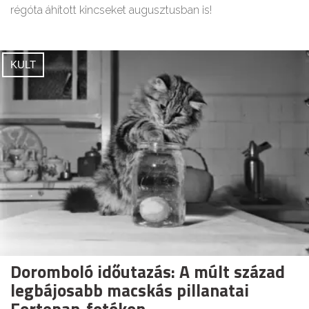
régóta áhított kincseket augusztusban is!
KULT
Doromboló időutazás: A múlt század
legbájosabb macskás pillanatai