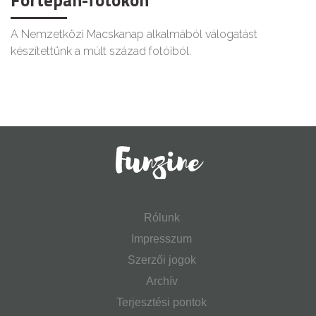
Fortepan-fotókon
A Nemzetközi Macskanap alkalmából válogatást
készítettünk a múlt század fotóiból.
Rólunk
Impresszum
Szerzői jogok
Archív
Terjesztési pontok