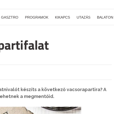
GASZTRO
PROGRAMOK
KIKAPCS
UTAZÁS
BALATON
partifalat
tnivalót készíts a következő vacsorapartira? A
k lehetnek a megmentőid.