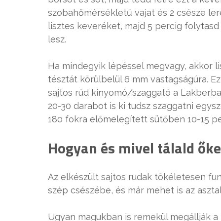
szobahőmérsékletű vajat és 2 csésze ler
lisztes keveréket, majd 5 percig folyta
lesz.
Ha mindegyik lépéssel megvagy, akkor lis
tésztát körülbelül 6 mm vastagságúra. E
sajtos rúd kinyomó/szaggató a Lakberba
20-30 darabot is ki tudsz szaggatni egys
180 fokra előmelegített sütőben 10-15 pe
Hogyan és mivel tálald őke
Az elkészült sajtos rudak tökéletesen fu
szép csészébe, és már mehet is az asztal
Ugyan magukban is remekül megállják a he