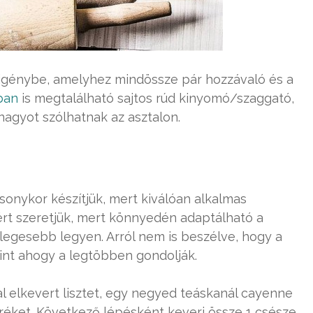
z igénybe, amelyhez mindössze pár hozzávaló és a
ban
is megtalálható sajtos rúd kinyomó/szaggató,
nagyot szólhatnak az asztalon.
csonykor készítjük, mert kiválóan alkalmas
ért szeretjük, mert könnyedén adaptálható a
nlegesebb legyen. Arról nem is beszélve, hogy a
nt ahogy a legtöbben gondolják.
ral elkevert lisztet, egy negyed teáskanál cayenne
eréket. Következő lépésként keverj össze 1 csésze