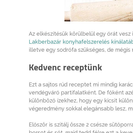
Az elkészítésük körülbelül egy órát ves
Lakberbazár konyhafelszerelés kínálatá
illetve egy sodrófa szükséges, de mégis 
Kedvenc receptünk
Ezt a sajtos rúd receptet mi mindig kará
vendégváró partifalatként. De főként az
különböző ízekhez, hogy egy kicsit külö
végeredmény sokkal elegánsabb lesz, mi
Először is szitálj össze 2 csésze sütőpor
borsot és sót, majd tedd félre ezt a kev