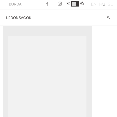
EN
HU
SL
BURDA
ÚJDONSÁGOK