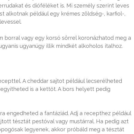
rrudakat és dióféléket is. Mi személy szerint leves
t alkotnak például egy krémes zöldség-, karfiol-,
evessel.
om borral vagy egy korsó sörrel koronázhatod meg a
gyanis ugyanúgy illik mindkét alkoholos italhoz.
cepttel. A cheddar sajtot például lecserélheted
gyítheted is a kettőt. A bors helyett pedig
ra engedheted a fantáziád. Adj a recepthez például
tott tésztát pestóval vagy mustárral. Ha pedig azt
 ropogósak legyenek, akkor próbáld meg a tésztát