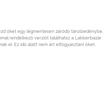
elyezd őket egy légmentesen záródó tárolóedénybe,
mal rendelkező verziót találhatsz a Lakberbazár
ak el. Ez idő alatt nem árt elfogyasztani őket.