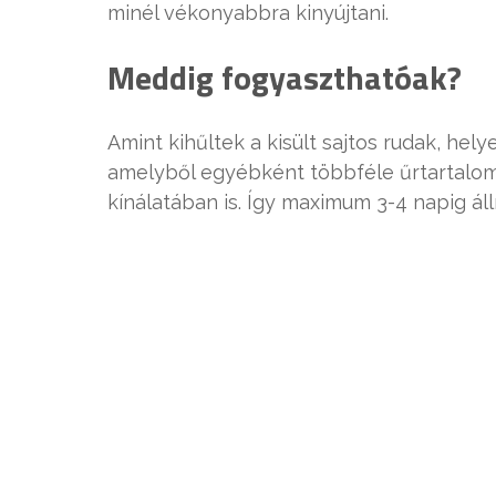
minél vékonyabbra kinyújtani.
Meddig fogyaszthatóak?
Amint kihűltek a kisült sajtos rudak, h
amelyből egyébként többféle űrtartalom
kínálatában is. Így maximum 3-4 napig álln