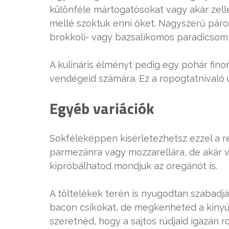
különféle mártogatósokat vagy akár zelle
mellé szoktuk enni őket. Nagyszerű páros
brokkoli- vagy bazsalikomos paradicsoml
A kulináris élményt pedig egy pohár fin
vendégeid számára. Ez a ropogtatnivaló u
Egyéb variációk
Sokféleképpen kísérletezhetsz ezzel a re
parmezánra vagy mozzarellára, de akár ve
kipróbálhatod mondjuk az oregánót is.
A töltelékek terén is nyugodtan szabadjá
bacon csíkokat, de megkenheted a kinyúj
szeretnéd, hogy a sajtos rúdjaid igazán