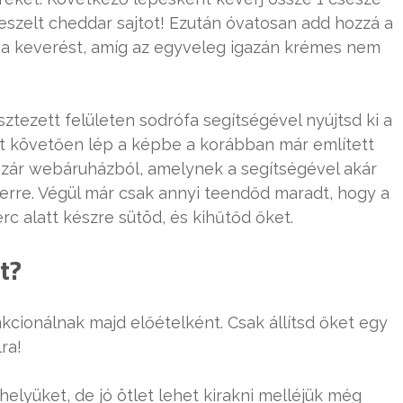
eszelt cheddar sajtot! Ezután óvatosan add hozzá a
sd a keverést, amíg az egyveleg igazán krémes nem
ztezett felületen sodrófa segítségével nyújtsd ki a
zt követően lép a képbe a korábban már említett
zár webáruházból, amelynek a segítségével akár
zerre. Végül már csak annyi teendőd maradt, hogy a
rc alatt készre sütöd, és kihűtőd őket.
t?
nkcionálnak majd előételként. Csak állítsd őket egy
ra!
lyüket, de jó ötlet lehet kirakni melléjük még