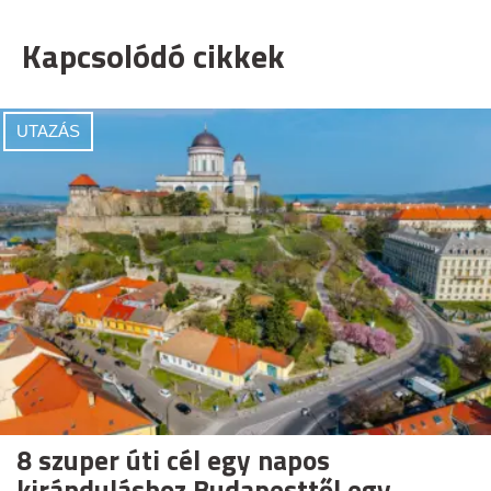
Kapcsolódó cikkek
UTAZÁS
8 szuper úti cél egy napos
kiránduláshoz Budapesttől egy