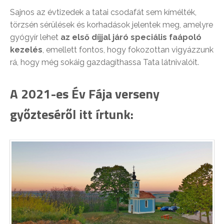
Sajnos az évtizedek a tatai csodafát sem kímélték,
törzsén sérülések és korhadások jelentek meg, amelyre
gyógyír lehet
az első díjjal járó speciális faápoló
kezelés
, emellett fontos, hogy fokozottan vigyázzunk
rá, hogy még sokáig gazdagíthassa Tata látnivalóit.
A 2021-es Év Fája verseny
győzteséről itt írtunk: