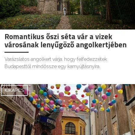
Romantikus őszi séta vár a vizek
városának lenyűgöző angolkertjében
Varázslatos angolkert várja, hogy felfedezzétek
Budapesttől mindössze egy karnyújtásnyira.
KIKAPCS