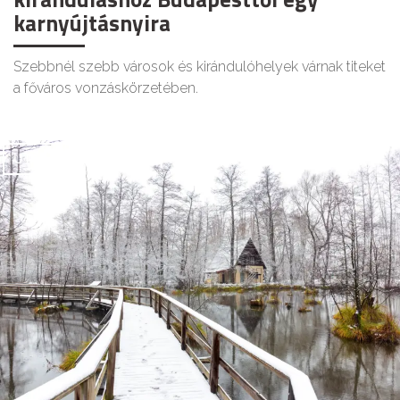
karnyújtásnyira
Szebbnél szebb városok és kirándulóhelyek várnak titeket
a főváros vonzáskörzetében.
UTAZÁS