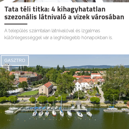
Tata téli titka: 4 kihagyhatatlan
szezonális látnivaló a vizek városában
A település számtalan látnivalóval és izgalmas
különlegességgel vár a leghidegebb hónapokban is.
GASZTRO