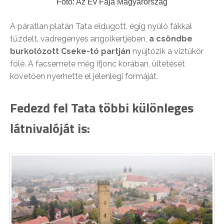
Fotó: Az Év Fája Magyarország
A páratlan platán Tata eldugott, égig nyúló fákkal
tűzdelt, vadregényes angolkertjében,
a csöndbe
burkolózott Cseke-tó partján
nyújtózik a víztükör
fölé. A facsemete még ifjonc korában, ültetését
követően nyerhette el jelenlegi formáját.
Fedezd fel Tata többi különleges
látnivalóját is: