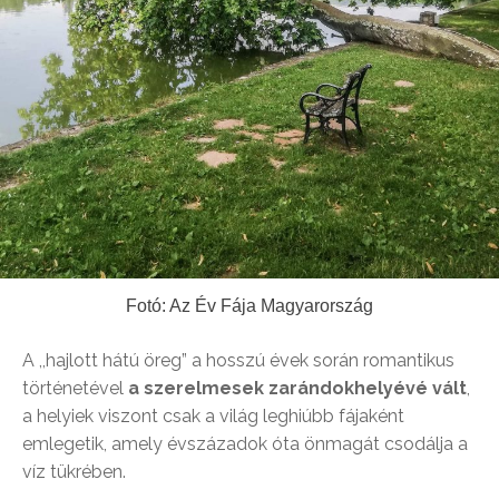
Fotó: Az Év Fája Magyarország
A ,,hajlott hátú öreg” a hosszú évek során romantikus
történetével
a szerelmesek zarándokhelyévé vált
,
a helyiek viszont csak a világ leghiúbb fájaként
emlegetik, amely évszázadok óta önmagát csodálja a
víz tükrében.