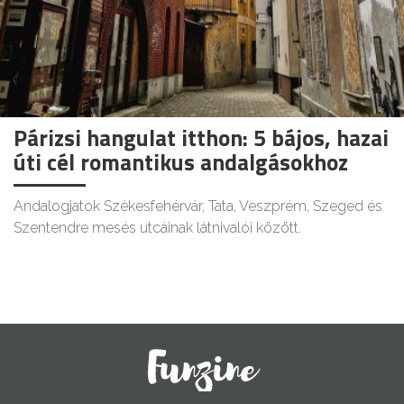
Párizsi hangulat itthon: 5 bájos, hazai
úti cél romantikus andalgásokhoz
Andalogjatok Székesfehérvár, Tata, Veszprém, Szeged és
Szentendre mesés utcáinak látnivalói között.