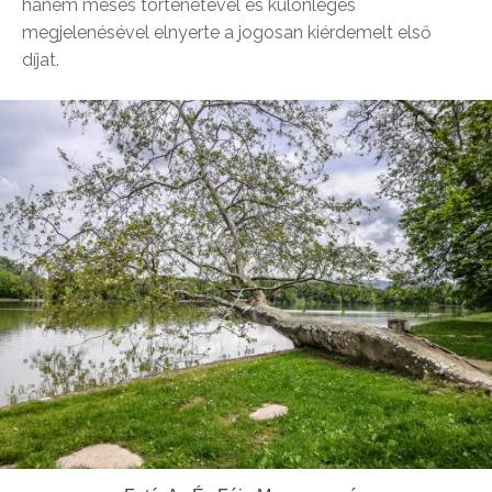
hanem mesés történetével és különleges
megjelenésével elnyerte a jogosan kiérdemelt első
díjat.