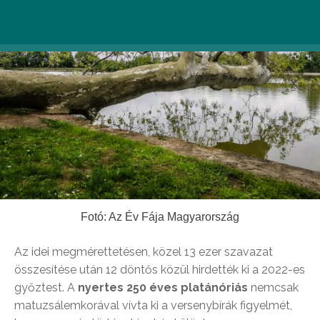
Fotó: Az Év Fája Magyarország
Az idei megmérettetésen, közel 13 ezer szavazat
összesítése után 12 döntős közül hirdették ki a 2022-es
győztest. A
nyertes
250 éves platánóriás
nemcsak
matuzsálemkorával vívta ki a versenybírák figyelmét,