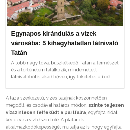
Egynapos kirándulás a vizek
városába: 5 kihagyhatatlan látnivaló
Tatán
A több nagy tóval büszkélkedő Tatán a természet
és a történelem találkozik, mindemellett
látnivalóból is akad bőven, így tökéletes úti cél.
A laza szerkezetű, vizes talajnak köszönhetően
megdőlt, és csodával határos módon,
szinte teljesen
vízszintesen felfeküdt a partfalra
, egyfajta hidat
képezve a vízfelszín fölé. A platánok
alkalmazkodóképességét mutatja az is, hogy egyfajta