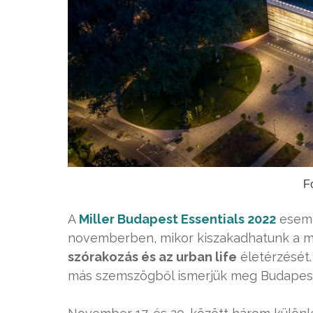
F
A
Miller Budapest Essentials 2022
esemé
novemberben, mikor kiszakadhatunk a me
szórakozás és az urban life
életérzését.
más szemszögből ismerjük meg Budapest 