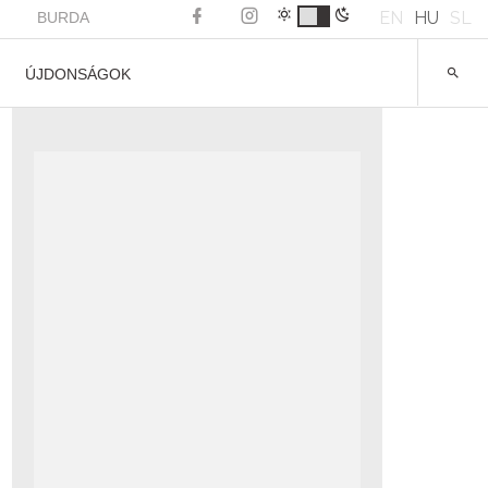
EN
HU
SL
BURDA
ÚJDONSÁGOK