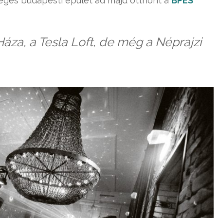
leges budapesti épület ad majd otthont a
BPES
Háza, a Tesla Loft, de még a Néprajzi