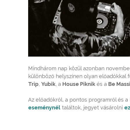
Mindhárom nap közül azonban november 
különböző helyszínen olyan előadókkal f
Trip
,
Yubik
, a
House Piknik
és a
Be Mass
Az előadókról, a pontos programról és a
eseménynél
találtok, jegyet vásárolni
ez