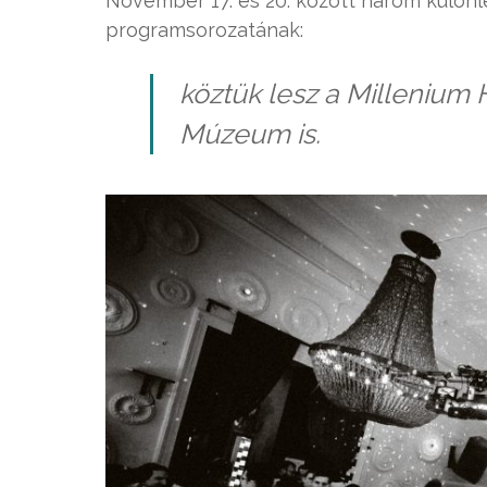
November 17. és 20. között három külön
programsorozatának:
köztük lesz a Millenium 
Múzeum is.