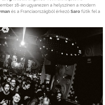
ember 18-án ugyanezen a helyszínen a modern
yman
és a Franciaországból érkező
Saro
fűtik fel a