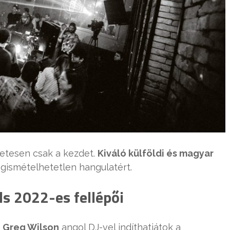
zetesen csak a kezdet.
Kiváló külföldi és magyar
gismételhetetlen hangulatért.
ls 2022-es fellépői
”
Greg Wilson
angol DJ-vel indíthatjátok a