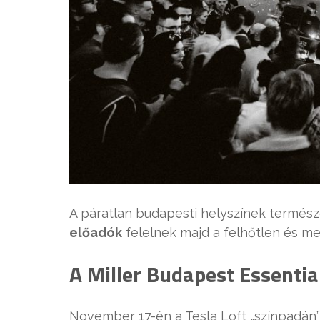
A páratlan budapesti helyszínek termés
előadók
felelnek majd a felhőtlen és me
A Miller Budapest Essentia
November 17-én a Tesla Loft „színpadán