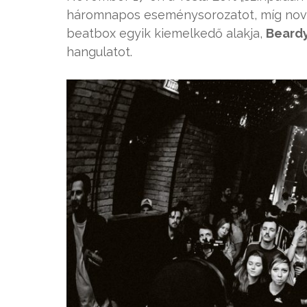
háromnapos eseménysorozatot, míg nov
beatbox egyik kiemelkedő alakja,
Beard
hangulatot.