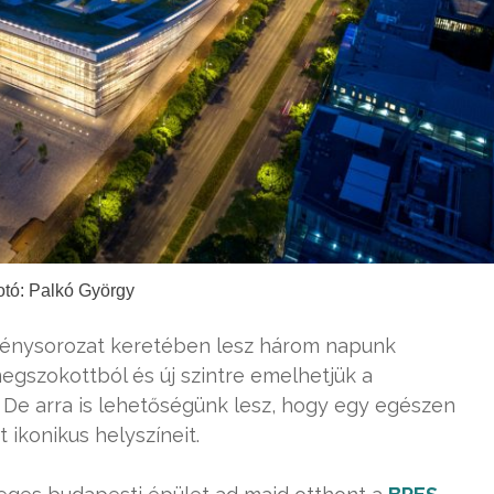
otó: Palkó György
nysorozat keretében lesz három napunk
gszokottból és új szintre emelhetjük a
 De arra is lehetőségünk lesz, hogy egy egészen
ikonikus helyszíneit.