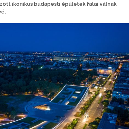
zött ikonikus budapesti épületek falai válnak
vé.