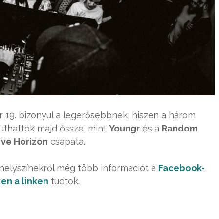
19. bizonyul a legerősebbnek, hiszen a három
uthattok majd össze, mint
Youngr
és a
Random
ive Horizon
csapata.
 helyszínekről még több információt a
Facebook-
en a linken
tudtok.