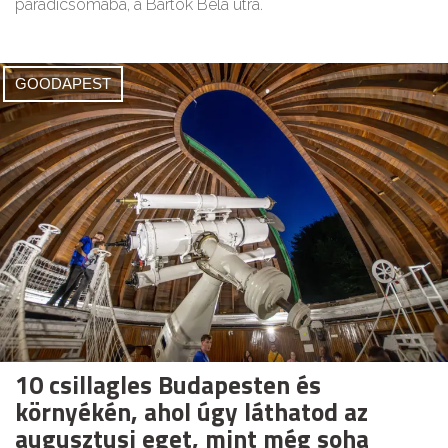
paradicsomába, a Bartók Béla útra.
GOODAPEST
10 csillagles Budapesten és
környékén, ahol úgy láthatod az
augusztusi eget, mint még soha