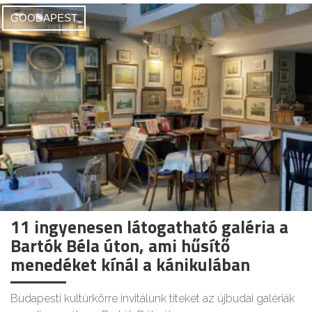
GOODAPEST
11 ingyenesen látogatható galéria a
Bartók Béla úton, ami hűsítő
menedéket kínál a kánikulában
Budapesti kultúrkörre invitálunk titeket az újbudai galériák