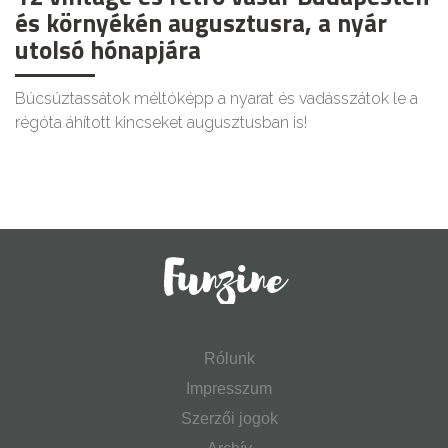
és környékén augusztusra, a nyár
utolsó hónapjára
Búcsúztassátok méltóképp a nyarat és vadásszátok le a
régóta áhított kincseket augusztusban is!
Rólunk
Impresszum
Szerzői jogok