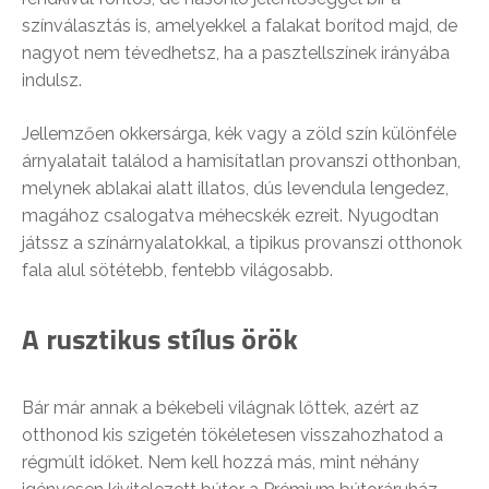
színválasztás is, amelyekkel a falakat borítod majd, de
nagyot nem tévedhetsz, ha a pasztellszínek irányába
indulsz.
Jellemzően okkersárga, kék vagy a zöld szín különféle
árnyalatait találod a hamisítatlan provanszi otthonban,
melynek ablakai alatt illatos, dús levendula lengedez,
magához csalogatva méhecskék ezreit. Nyugodtan
játssz a színárnyalatokkal, a tipikus provanszi otthonok
fala alul sötétebb, fentebb világosabb.
A rusztikus stílus örök
Bár már annak a békebeli világnak lőttek, azért az
otthonod kis szigetén tökéletesen visszahozhatod a
régmúlt időket. Nem kell hozzá más, mint néhány