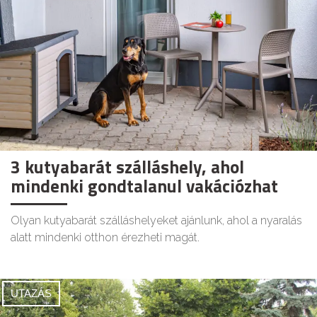
3 kutyabarát szálláshely, ahol
mindenki gondtalanul vakációzhat
Olyan kutyabarát szálláshelyeket ajánlunk, ahol a nyaralás
alatt mindenki otthon érezheti magát.
UTAZÁS