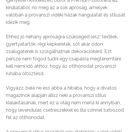
igényesen kivitelezett bútor a Prémium bútoráruház
kínálatából, no meg az a sok apróság, amelyek
valóban a provanszi vidéki házak hangulatát és stílusát
idézik meg.
Ehhez jó néhány apróságra szükséged lesz: textilek,
gyertyatartók, régi képkeretek, sőt akár ódon
zsalugáterek is szolgálhatnak dekorációként. Ezt
persze nem fogod tudni egy csapásra megteremteni,
kell némi idő ahhoz, hogy az otthonodat provanszi
ruhába öltöztesd.
Vigyázz, bele ne ess abba a hibába, hogy a divatos
magazinok alapján állsz neki a provanszi stílus
kialakításának, mert ez a világ nem merül ki annyiban,
hogy levendulás csetreszekkel és lila színnel turbózod
fel az otthonodat.
A provanszi stílus igazából egy életérzés: a régi vidéki