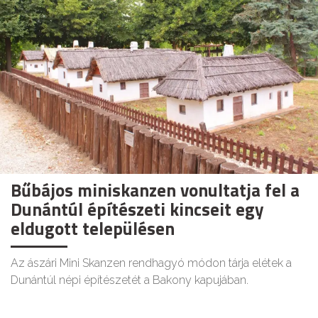
Bűbájos miniskanzen vonultatja fel a
Dunántúl építészeti kincseit egy
eldugott településen
Az ászári Mini Skanzen rendhagyó módon tárja elétek a
Dunántúl népi építészetét a Bakony kapujában.