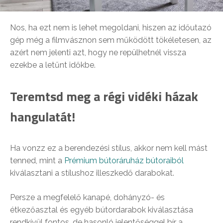
Nos, ha ezt nem is lehet megoldani, hiszen az időutazó
gép még a filmvásznon sem működött tökéletesen, az
azért nem jelenti azt, hogy ne repülhetnél vissza
ezekbe a letűnt időkbe.
Teremtsd meg a régi vidéki házak
hangulatát!
Ha vonzz ez a berendezési stílus, akkor nem kell mást
tenned, mint a
Prémium bútoráruház bútoraiból
kiválasztani a stílushoz illeszkedő darabokat.
Persze a megfelelő kanapé, dohányzó- és
étkezőasztal és egyéb bútordarabok kiválasztása
rendkívül fontos, de hasonló jelentőséggel bír a