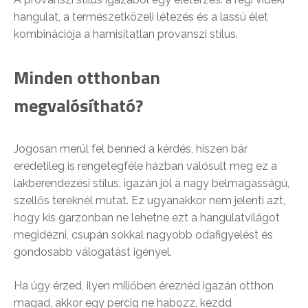
hangulat, a természetközeli létezés és a lassú élet
kombinációja a hamisítatlan provanszi stílus.
Minden otthonban
megvalósítható?
Jogosan merül fel benned a kérdés, hiszen bár
eredetileg is rengetegféle házban valósult meg ez a
lakberendezési stílus, igazán jól a nagy belmagasságú,
szellős tereknél mutat. Ez ugyanakkor nem jelenti azt,
hogy kis garzonban ne lehetne ezt a hangulatvilágot
megidézni, csupán sokkal nagyobb odafigyelést és
gondosabb válogatást igényel.
Ha úgy érzed, ilyen miliőben éreznéd igazán otthon
magad, akkor egy percig ne habozz, kezdd