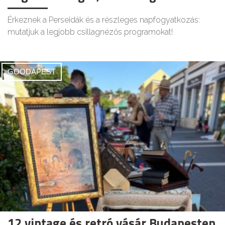
Érkeznek a Perseidák és a részleges napfogyatkozás:
mutatjuk a legjobb csillagnézős programokat!
GOODAPEST
12 vintage és retró vásár Budapesten