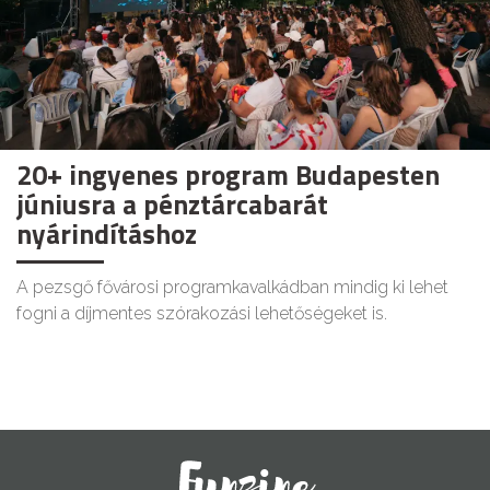
20+ ingyenes program Budapesten
júniusra a pénztárcabarát
nyárindításhoz
A pezsgő fővárosi programkavalkádban mindig ki lehet
fogni a díjmentes szórakozási lehetőségeket is.