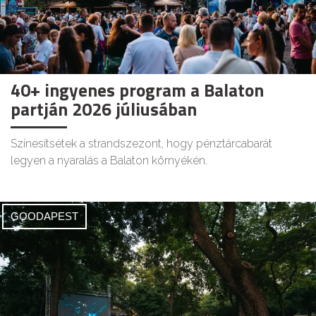
40+ ingyenes program a Balaton
partján 2026 júliusában
Színesítsétek a strandszezont, hogy pénztárcabarát
legyen a nyaralás a Balaton környékén.
GOODAPEST