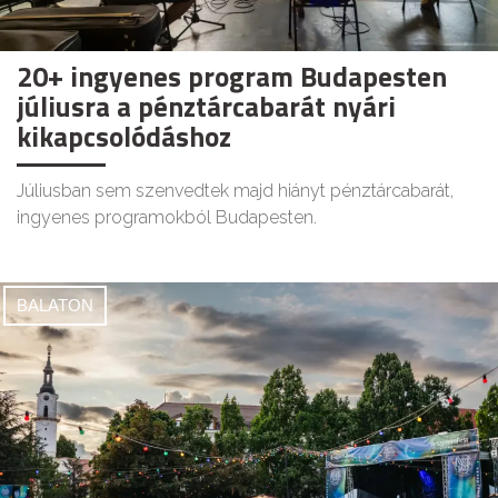
20+ ingyenes program Budapesten
júliusra a pénztárcabarát nyári
kikapcsolódáshoz
Júliusban sem szenvedtek majd hiányt pénztárcabarát,
ingyenes programokból Budapesten.
BALATON