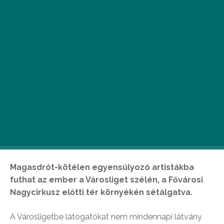
Magasdrót-kötélen egyensúlyozó artistákba
futhat az ember a Városliget szélén, a Fővárosi
Nagycirkusz előtti tér környékén sétálgatva.
A Városligetbe látogatókat nem mindennapi látvány