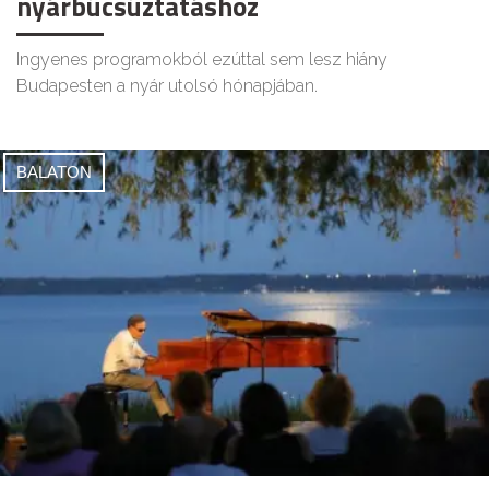
nyárbúcsúztatáshoz
Ingyenes programokból ezúttal sem lesz hiány
Budapesten a nyár utolsó hónapjában.
BALATON