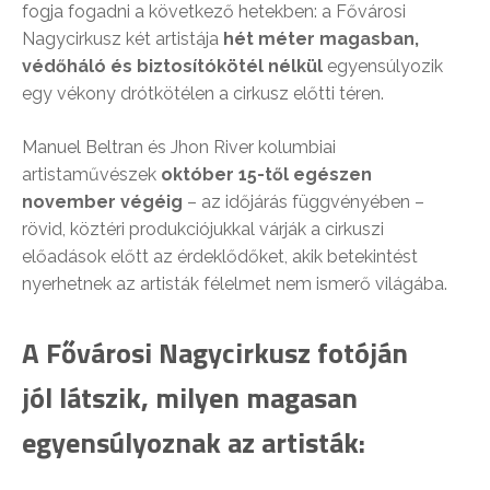
fogja fogadni a következő hetekben: a Fővárosi
Nagycirkusz két artistája
hét méter magasban,
védőháló és biztosítókötél nélkül
egyensúlyozik
egy vékony drótkötélen a cirkusz előtti téren.
Manuel Beltran és Jhon River kolumbiai
artistaművészek
október 15-től egészen
november végéig
– az időjárás függvényében –
rövid, köztéri produkciójukkal várják a cirkuszi
előadások előtt az érdeklődőket, akik betekintést
nyerhetnek az artisták félelmet nem ismerő világába.
A Fővárosi Nagycirkusz fotóján
jól látszik, milyen magasan
egyensúlyoznak az artisták: