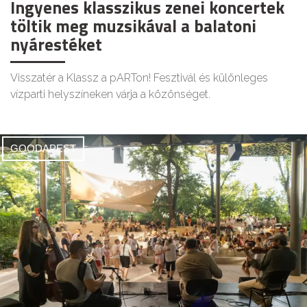
Ingyenes klasszikus zenei koncertek
töltik meg muzsikával a balatoni
nyárestéket
Visszatér a Klassz a pARTon! Fesztivál és különleges
vízparti helyszíneken várja a közönséget.
GOODAPEST