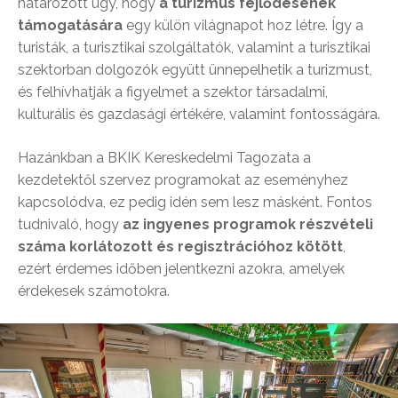
határozott úgy, hogy
a turizmus fejlődésének
támogatására
egy külön világnapot hoz létre. Így a
turisták, a turisztikai szolgáltatók, valamint a turisztikai
szektorban dolgozók együtt ünnepelhetik a turizmust,
és felhívhatják a figyelmet a szektor társadalmi,
kulturális és gazdasági értékére, valamint fontosságára.
Hazánkban a BKIK Kereskedelmi Tagozata a
kezdetektől szervez programokat az eseményhez
kapcsolódva, ez pedig idén sem lesz másként. Fontos
tudnivaló, hogy
az ingyenes programok részvételi
száma korlátozott és regisztrációhoz kötött
,
ezért érdemes időben jelentkezni azokra, amelyek
érdekesek számotokra.