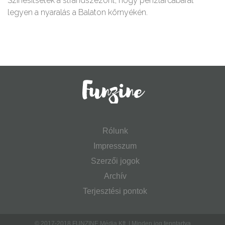
Színesítsétek a strandszezont, hogy pénztárcabarát
legyen a nyaralás a Balaton környékén.
Rólunk
Impresszum
Szerzői jogok
Archív
Terjesztési pontok
© 2017-2018 FUNZINE Média Kft. | Minden jog fenntartva