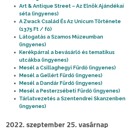
Art & Antique Street – Az Elnök Ajándékai
séta (ingyenes)
A Zwack Család És Az Unicum Története
(1375 Ft / fő)
Látogatás a Szamos Múzeumban
(ingyenes)
Kerékpárral a bevásárló és tematikus
utcákba (ingyenes)
Mesél a Csillaghegyi Fürdő (ingyenes)
Mesél a Gellért Fürdő (ingyenes)
Mesél a Dandár Fürdő (ingyenes)
Mesél a Pesterzsébeti Fürdő (ingyenes)
Tárlatvezetés a Szentendrei Skanzenben
(ingyenes)
2022. szeptember 25. vasárnap