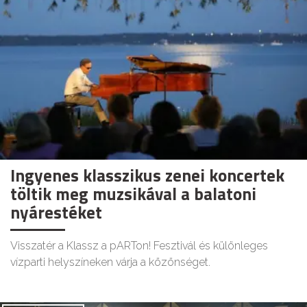
Ingyenes klasszikus zenei koncertek
töltik meg muzsikával a balatoni
nyárestéket
Visszatér a Klassz a pARTon! Fesztivál és különleges
vízparti helyszíneken várja a közönséget.