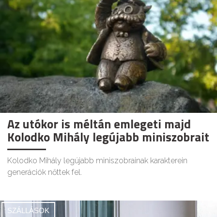
Az utókor is méltán emlegeti majd
Kolodko Mihály legújabb miniszobrait
Kolodko Mihály legújabb miniszobrainak karakterein
generációk nőttek fel.
SZÁLLÁSOK