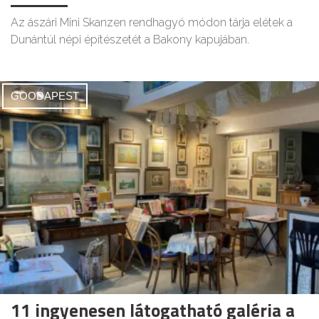
Az ászári Mini Skanzen rendhagyó módon tárja elétek a
Dunántúl népi építészetét a Bakony kapujában.
GOODAPEST
11 ingyenesen látogatható galéria a