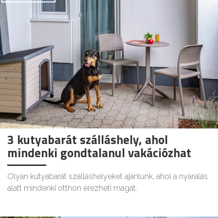
3 kutyabarát szálláshely, ahol
mindenki gondtalanul vakációzhat
Olyan kutyabarát szálláshelyeket ajánlunk, ahol a nyaralás
alatt mindenki otthon érezheti magát.