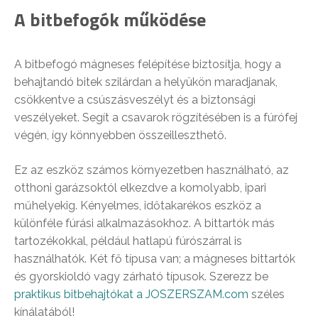
A bitbefogók működése
A bitbefogó mágneses felépítése biztosítja, hogy a
behajtandó bitek szilárdan a helyükön maradjanak,
csökkentve a csúszásveszélyt és a biztonsági
veszélyeket. Segít a csavarok rögzítésében is a fúrófej
végén, így könnyebben összeilleszthető.
Ez az eszköz számos környezetben használható, az
otthoni garázsoktól elkezdve a komolyabb, ipari
műhelyekig. Kényelmes, időtakarékos eszköz a
különféle fúrási alkalmazásokhoz. A bittartók más
tartozékokkal, például hatlapú fúrószárral is
használhatók. Két fő típusa van; a mágneses bittartók
és gyorskioldó vagy zárható típusok. Szerezz be
praktikus bitbehajtókat a JOSZERSZAM.com
széles
kínálatából!