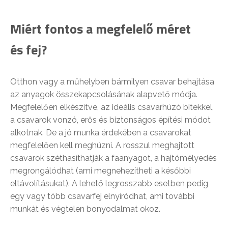
Miért fontos a megfelelő méret
és fej?
Otthon vagy a műhelyben bármilyen csavar behajtása
az anyagok összekapcsolásának alapvető módja.
Megfelelően elkészítve, az ideális csavarhúzó bitekkel,
a csavarok vonzó, erős és biztonságos építési módot
alkotnak. De a jó munka érdekében a csavarokat
megfelelően kell meghúzni. A rosszul meghajtott
csavarok széthasíthatják a faanyagot, a hajtómélyedés
megrongálódhat (ami megnehezítheti a későbbi
eltávolításukat). A lehető legrosszabb esetben pedig
egy vagy több csavarfej elnyíródhat, ami további
munkát és végtelen bonyodalmat okoz.