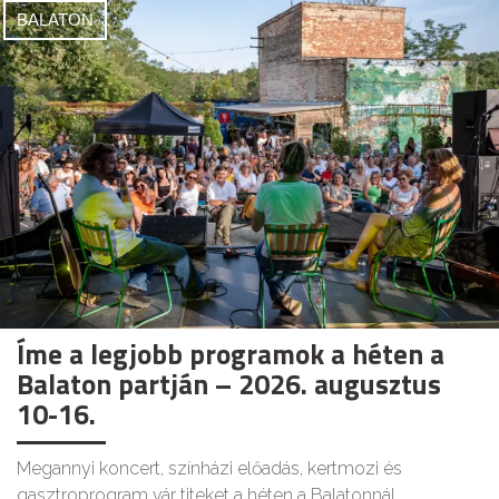
BALATON
Íme a legjobb programok a héten a
Balaton partján – 2026. augusztus
10-16.
Megannyi koncert, színházi előadás, kertmozi és
gasztroprogram vár titeket a héten a Balatonnál.