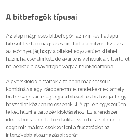
A bitbefogók típusai
Az alap mágneses bitbefogón az 1/4″-es hatlapú
biteket tisztán mágneses erő tartja a helyén. Ez azzal
az előnnyel jár, hogy a biteket egyszerűen ki lehet
húzni, ha cserélni kell, de akár le is vehetjük a bittartóról,
ha beakad a csavarfejbe vagy a munkadarabba.
A gyorskioldó bittartók általában mágnessel is
kombinálva egy záróperemmel rendelkeznek, amely
biztonságosan megfogja a biteket, és biztosítja, hogy
használat közben ne essenek ki. A gallért egyszerűen
le kell húzni a tartozék kioldásához. Ez a rendszer
ideális hosszabb tartozékokkal való használatra, és
segít minimálisra csökkenteni a frusztrációt az
intenzívebb alkalmazások során.