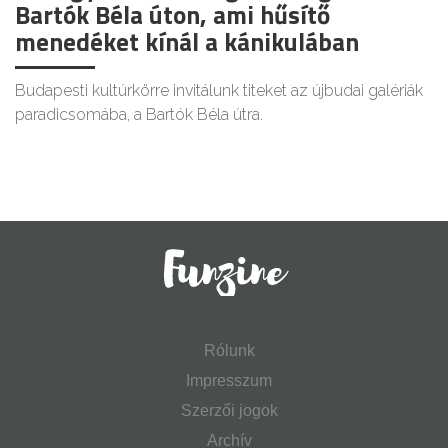
Bartók Béla úton, ami hűsítő
menedéket kínál a kánikulában
Budapesti kultúrkörre invitálunk titeket az újbudai galériák
paradicsomába, a Bartók Béla útra.
Rólunk
Impresszum
Szerzői jogok
Archív