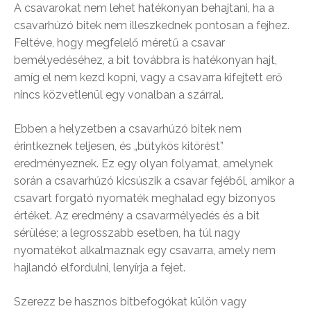
A csavarokat nem lehet hatékonyan behajtani, ha a
csavarhúzó bitek nem illeszkednek pontosan a fejhez.
Feltéve, hogy megfelelő méretű a csavar
bemélyedéséhez, a bit továbbra is hatékonyan hajt,
amíg el nem kezd kopni, vagy a csavarra kifejtett erő
nincs közvetlenül egy vonalban a szárral.
Ebben a helyzetben a csavarhúzó bitek nem
érintkeznek teljesen, és „bütykös kitörést”
eredményeznek. Ez egy olyan folyamat, amelynek
során a csavarhúzó kicsúszik a csavar fejéből, amikor a
csavart forgató nyomaték meghalad egy bizonyos
értéket. Az eredmény a csavarmélyedés és a bit
sérülése; a legrosszabb esetben, ha túl nagy
nyomatékot alkalmaznak egy csavarra, amely nem
hajlandó elfordulni, lenyírja a fejet.
Szerezz be hasznos bitbefogókat külön vagy