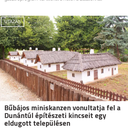
UTAZÁS
Bűbájos miniskanzen vonultatja fel a
Dunántúl építészeti kincseit egy
eldugott településen