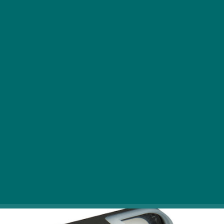
A bitbefogó egy olyan tartozék, amely
gyorsabbá és egyszerűbbé teszi a csavarozást
elektromos szerszámokkal. De vajon mi
mindenre lehet használni ezt a nagyszerű
eszközt, és milyen típusaival találkozhatunk?
Cikkünkből kiderül!