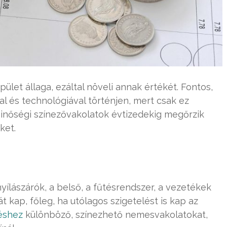
let állaga, ezáltal növeli annak értékét. Fontos,
l és technológiával történjen, mert csak ez
minőségi színezővakolatok évtizedekig megőrzik
ket.
yílászárók, a belső, a fűtésrendszer, a vezetékek
át kap, főleg, ha utólagos szigetelést is kap az
éshez
különböző, színezhető nemesvakolatokat,