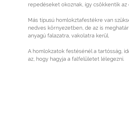
repedéseket okoznak, így csökkentik az 
Más típusú homlokztafestékre van szüks
nedves környezetben, de az is meghatár
anyagú falazatra, vakolatra kerül.
A homlokzatok festésénél a tartósság, i
az, hogy hagyja a falfelületet lélegezni.