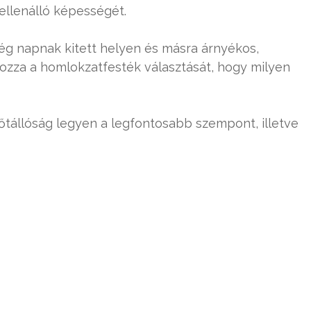
ellenálló képességét.
ég napnak kitett helyen és másra árnyékos,
ozza a homlokzatfesték választását, hogy milyen
dőtállóság legyen a legfontosabb szempont, illetve