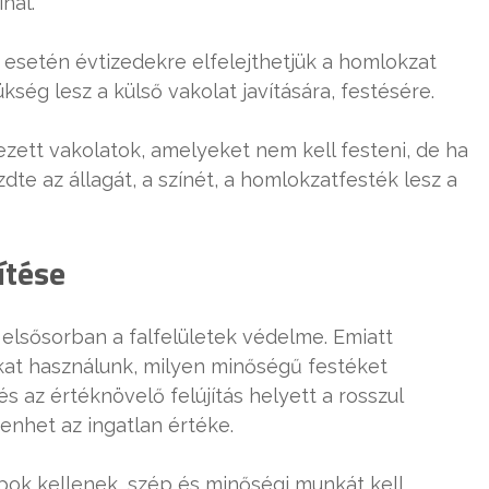
nál.
 esetén évtizedekre elfelejthetjük a homlokzat
ség lesz a külső vakolat javítására, festésére.
ett vakolatok, amelyeket nem kell festeni, de ha
dte az állagát, a színét, a homlokzatfesték lesz a
ítése
e elsősorban a falfelületek védelme. Emiatt
at használunk, milyen minőségű festéket
 és az értéknövelő felújítás helyett a rosszul
nhet az ingatlan értéke.
ok kellenek, szép és minőségi munkát kell