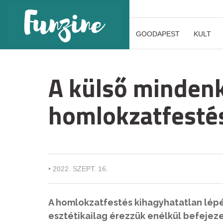
GOODAPEST
KULT
A külső mindenk
homlokzatfesté
•
2022. SZEPT. 16.
A homlokzatfestés kihagyhatatlan lép
esztétikailag érezzük enélkül befejez