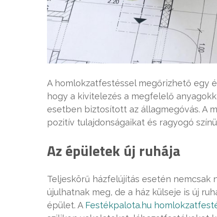
A homlokzatfestéssel megőrizhető egy épü
hogy a kivitelezés a megfelelő anyagokka
esetben biztosított az állagmegóvás. A 
pozitív tulajdonságaikat és ragyogó színü
Az épületek új ruhája
Teljeskörű házfelújítás esetén nemcsak n
újulhatnak meg, de a ház külseje is új ruh
épület. A
Festékpalota.hu homlokzatfest