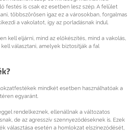
lő festés is csak ez esetben lesz szép. A felület
tani, többszörösen igaz ez a városokban, forgalmas
ikezdi a vakolatot, így az porladásnak indul.
n kell eljárni, mind az előkészítés, mind a vakolás,
ll választani, amelyek biztosítják a fal
ék?
omlokzatfestékek mindkét esetben használhatóak a
ltéren egyaránt.
gel rendelkeznek, ellenállnak a változatos
snak, de az agresszív szennyeződéseknek is. Ezek
k választása esetén a homlokzat elszíneződését,