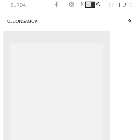
EN
HU
SL
BURDA
ÚJDONSÁGOK