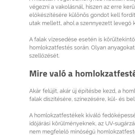
végezni a vakolásnál, hiszen az erre kerü
előkészítésére különös gondot kell fordí
utak mellett, ahol a szennyezett levegő k
A falak vizesedése esetén is körültekintőe
homlokzatfestés során. Olyan anyagokat ke
szellőzését.
Mire való a homlokzatfest
Akár felújít, akár új építésbe kezd, a h
falak díszítésére, színezésére, kül- és be
A homlokzatfestékek kiváló fedőképesség
időjárási körülményeknek, az UV-sugárzá
nem megfelelő minőségű homlokzatfesté