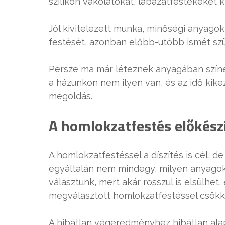
szilikon vakolatokat, lábazatfestékeket kí
Jól kivitelezett munka, minőségi anyagok
festését, azonban előbb-utóbb ismét szük
Persze ma már léteznek anyagában színez
a házunkon nem ilyen van, és az idő kikez
megoldás.
A homlokzatfestés előkész
A homlokzatfestéssel a díszítés is cél, d
egyáltalán nem mindegy, milyen anyagok
választunk, mert akár rosszul is elsülhet,
megválasztott homlokzatfestéssel csökke
A hibátlan végeredményhez hibátlan alap