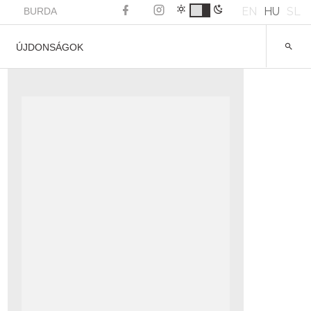
EN
HU
SL
BURDA
ÚJDONSÁGOK