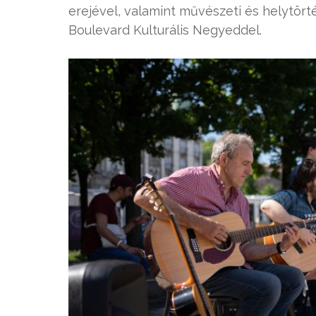
erejével, valamint művészeti és helytör
Boulevard Kulturális Negyeddel.