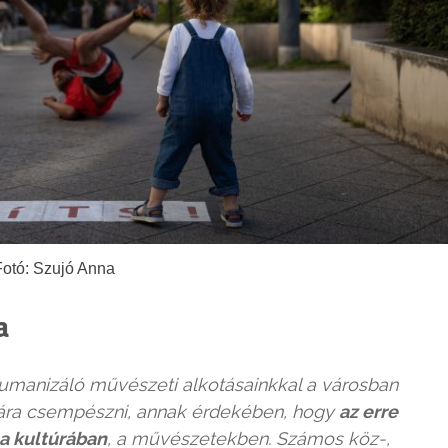
Fotó: Szujó Anna
a
t humanizáló művészeti alkotásainkkal a városban
tcára csempészni, annak érdekében, hogy
az erre
a kultúrában
, a művészetekben. Számos köz-,