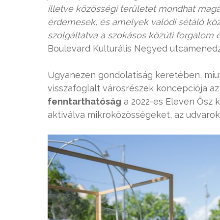
illetve közösségi területet mondhat mag
érdemesek, és amelyek valódi sétáló köz
szolgáltatva a szokásos közúti forgalom 
Boulevard Kulturális Negyed utcamenedz
Ugyanezen gondolatiság keretében, miután
visszafoglalt városrészek koncepciója a
fenntarthatóság
a 2022-es Eleven Ősz k
aktiválva mikroközösségeket, az udvaroka