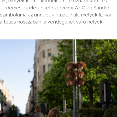
mak, melyek kiemelkednek a hétköznapokból, és
 érdemes az életünket szervezni. Az Oláh Sándor
zimbóluma az ünnepek rituáléinak, melyek fizikai
ca teljes hosszában, a vendégeket váró helyek