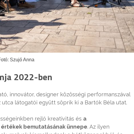
Fotó: Szujó Anna
amja 2022-ben
ató, innovátor, designer közösségi performanszával
utca látogatói együtt söprik ki a Bartók Béla utat.
ségeinkben rejlő kreativitás és
a
s értékek bemutatásának ünnepe
. Az ilyen