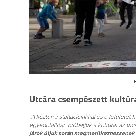
Utcára csempészett kultúr
„
A köztéri installációinkkal és a felülete
egyedülállóan próbáljuk a kultúrát az u
járók útjuk során megmerítkezhessenek 