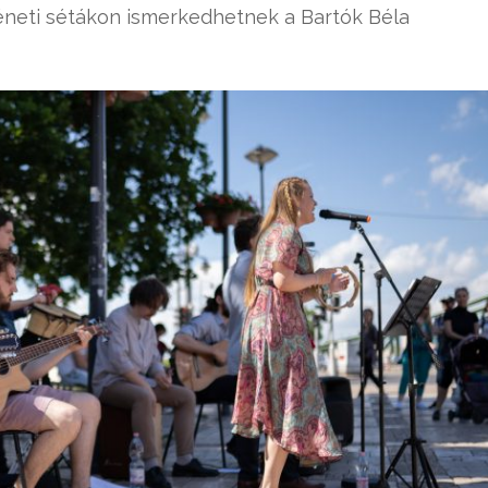
téneti sétákon ismerkedhetnek a Bartók Béla