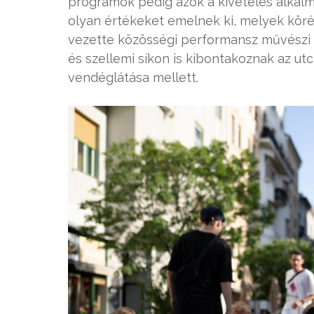
programok pedig azok a kivételes alkal
olyan értékeket emelnek ki, melyek köré
vezette közösségi performansz művészi s
és szellemi síkon is kibontakoznak az ut
vendéglátása mellett.