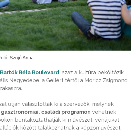
Fotó: Szujó Anna
Bartók Béla Boulevard
, azaz a kultúra beköltözik
ális Negyedébe, a Gellért tértől a Móricz Zsigmond
szakaszra.
at útján választották ki a szervezők, melynek
, gasztronómiai, családi programon
vehetnek
okon bontakoztathatják ki művészeti vénájukat,
stallációk között találkozhatnak a képzőművészet