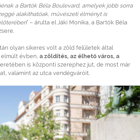
áénak a Bartók Béla Boulevard, amelyek jobb sorra
eggé alakíthatóak, művészeti élményt is
előterében
” – árulta el Jáki Monika, a Bartók Béla
sere.
 olyan sikeres volt a zöld felületek által
z elmúlt évben,
a zöldítés, az élhető város, a
eretében is központi szerephez jut, de most már
t, valamint az utca vendégváróit.