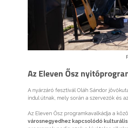
Az Eleven Ősz nyitóprogr
A nyárzáró fesztivál Oláh Sándor jövőkut
indul útnak, mely során a szervezők és az 
Az Eleven Ősz programkavalkádja a közös
városnegyedhez kapcsolódó kulturáli