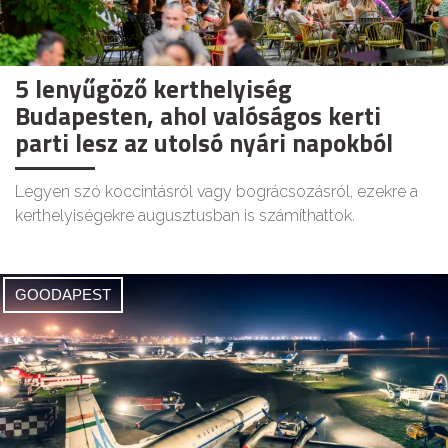
5 lenyűgöző kerthelyiség
Budapesten, ahol valóságos kerti
parti lesz az utolsó nyári napokból
Legyen szó koccintásról vagy bográcsozásról, ezekre a
kerthelyiségekre augusztusban is számíthattok.
GOODAPEST