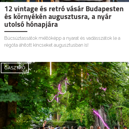
12 vintage és retró vásár Budapesten
és környékén augusztusra, a nyár
utolsó hónapjára
Búcsúztassátok méltóképp a nyarat és vadásszátok le a
régóta áhított kincseket augusztusban is!
GASZTRO