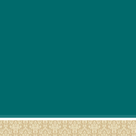
Amikor tapéta kiválasztása előtt állunk, akkor
bizony mindenkire nagy dilemma vár, hiszen a
falak mérete miatt a tapéta színe nagyban
meghatározza az otthonunk hangulatát. Elég egy
rossz választás, és évekre előre elintéztük a
komfortos hangulatot a lakásban vagy a házban.