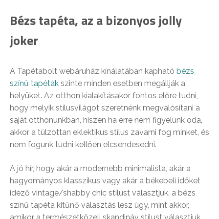
Bézs tapéta, az a bizonyos jolly
joker
A Tapétabolt webáruház kínálatában kapható
bézs
színű tapéták
szinte minden esetben megállják a
helyüket. Az otthon kialakításakor fontos előre tudni,
hogy melyik stílusvilágot szeretnénk megvalósítani a
saját otthonunkban, hiszen ha erre nem figyelünk oda,
akkor a túlzottan eklektikus stílus zavarni fog minket, és
nem fogunk tudni kellően elcsendesedni.
A jó hír, hogy akár a modernebb minimalista, akár a
hagyományos klasszikus vagy akár a békebeli időket
idéző vintage/shabby chic stílust választjuk, a bézs
színű tapéta kitűnő választás lesz úgy, mint akkor,
amikor a természetközeli skandináv stílust választjuk