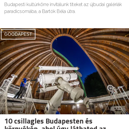
Budapesti kultúrkörre invitálunk titeket az újbudai galériák
paradicsomába, a Bartók Béla útra.
GOODAPEST
10 csillagles Budapesten és
környékén, ahol úgy láthatod az