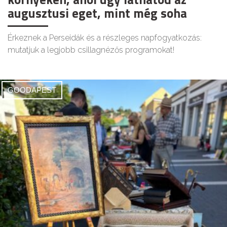
augusztusi eget, mint még soha
Érkeznek a Perseidák és a részleges napfogyatkozás:
mutatjuk a legjobb csillagnézős programokat!
GOODAPEST