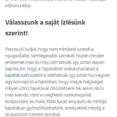
otthonunkba.
Válasszunk a saját ízlésünk
szerint!
Persze jól tudjuk, hogy nem mindenki szereti a
nyugodtabb, semlegesebb színeket, hiszen minden
embernek más és más szín tetszik, így aztán éppen
kapóra jön, hogy a Tapétabolt webáruházában a
tapéták szín szerint
is elérhetőek, így aztán ha megvan
egy koncepció a fejünkben, hogy melyik helyiséget
milyen színű tapétával öltöztetnénk fel, akkor nincs
más teendő, mint a megfelelő színkategóriát
kiválasztani, és máris több tucat árnyalatú és mintájú
tapétában gyönyörködhetünk, amelyeknél mindig a
kiválasztott színünk dominál.