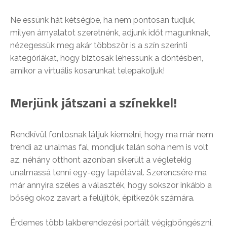
Ne essünk hát kétségbe, ha nem pontosan tudjuk,
milyen árnyalatot szeretnénk, adjunk időt magunknak,
nézegessük meg akár többször is a szín szerinti
kategóriákat, hogy biztosak lehessünk a döntésben,
amikor a virtuális kosarunkat telepakoljuk!
Merjünk játszani a színekkel!
Rendkívül fontosnak látjuk kiemelni, hogy ma már nem
trendi az unalmas fal, mondjuk talán soha nem is volt
az, néhány otthont azonban sikerült a végletekig
unalmassá tenni egy-egy tapétával. Szerencsére ma
már annyira széles a választék, hogy sokszor inkább a
bőség okoz zavart a felújítók, építkezők számára.
Érdemes több lakberendezési portált végigböngészni,