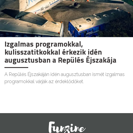
Izgalmas programokkal,
kulisszatitkokkal érkezik idén
augusztusban a Repülés Éjszakája
A Repülés Éjszakáján idén augusztusban ismét izgalmas
programokkal várják az érdeklődőket.