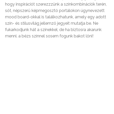
hogy inspirációt szerezzzünk a színkombinációk terén,
sőt, népszerű képmegosztó portálokon úgynevezett
mood board-okkal is találkozhatunk, amely egy adott
szín- és stílusvilág jellemző jegyeit mutatja be. Ne
fukarkodjunk hát a színekkel, de ha biztosra akarunk
menni, a bézs színnel sosem fogunk bakot lőni!