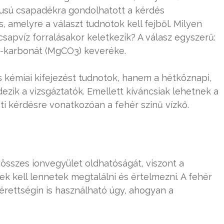
ípusú csapadékra gondolhatott a kérdés
s, amelyre a választ tudnotok kell fejből. Milyen
csapvíz forralásakor keletkezik? A válasz egyszerű:
-karbonát (MgCO3) keveréke.
émiai kifejezést tudnotok, hanem a hétköznapi,
dezik a vizsgáztatók. Emellett kíváncsiak lehetnek a
ti kérdésre vonatkozóan a fehér színű vízkő.
összes ionvegyület oldhatóságát, viszont a
 kell lennetek megtalálni és értelmezni. A fehér
érettségin is használható úgy, ahogyan a