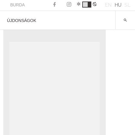
EN
HU
SL
BURDA
ÚJDONSÁGOK