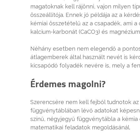
magatoknak kell rájönni, vajon milyen t
összeállítója. Ennek jó példája az a kérdé
kémiai összetételű az a csapadék, ami a 
kalcium-karbonát (CaCO3) és magnézium
Néhány esetben nem elegendő a pontos k
átlagemberek által használt nevét is kér
kicsapódó folyadék nevére is, mely a fen
Érdemes magolni?
Szerencsére nem kell fejből tudnotok az 
függvénytáblában lévő adatokat képesnek
színű, négyjegyű függvénytábla a kémia 
matematikai feladatok megoldásánál.