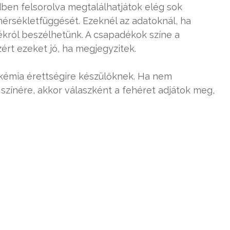
dben felsorolva megtalálhatjátok elég sok
érsékletfüggését. Ezeknél az adatoknál, ha
ékról beszélhetünk. A csapadékok színe a
rt ezeket jó, ha megjegyzitek.
 kémia érettségire készülőknek. Ha nem
színére, akkor válaszként a fehéret adjátok meg,