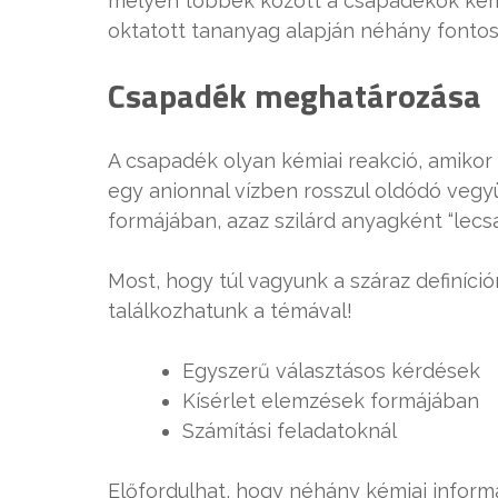
melyen többek között a csapadékok kémiá
oktatott tananyag alapján néhány fontos 
Csapadék meghatározása
A csapadék olyan kémiai reakció, amikor 
egy anionnal vízben rosszul oldódó vegyü
formájában, azaz szilárd anyagként “lecsa
Most, hogy túl vagyunk a száraz definíció
találkozhatunk a témával!
Egyszerű választásos kérdések
Kísérlet elemzések formájában
Számítási feladatoknál
Előfordulhat, hogy néhány kémiai inform