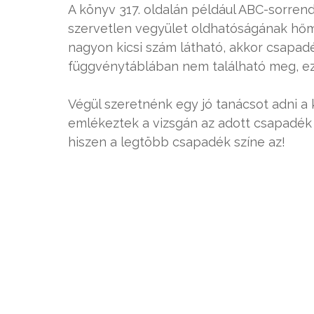
A könyv 317. oldalán például ABC-sorren
szervetlen vegyület oldhatóságának hőm
nagyon kicsi szám látható, akkor csapad
függvénytáblában nem található meg, ezé
Végül szeretnénk egy jó tanácsot adni a
emlékeztek a vizsgán az adott csapadék 
hiszen a legtöbb csapadék színe az!