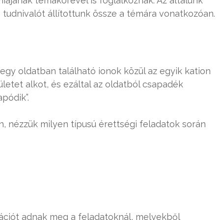
jának témakörével is foglalkoznak. Az általunk
tudnivalót állítottunk össze a témára vonatkozóan.
egy oldatban található ionok közül az egyik kation
letet alkot, és ezáltal az oldatból csapadék
pódik”.
n, nézzük milyen típusú érettségi feladatok során
ációt adnak meg a feladatoknál, melyekből