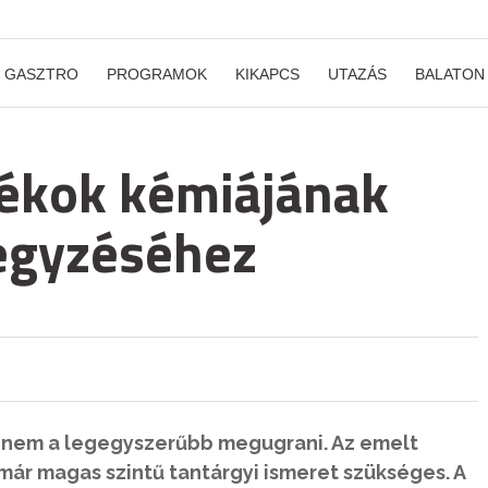
GASZTRO
PROGRAMOK
KIKAPCS
UTAZÁS
BALATON
dékok kémiájának
egyzéséhez
t nem a legegyszerűbb megugrani. Az emelt
ár magas szintű tantárgyi ismeret szükséges. A