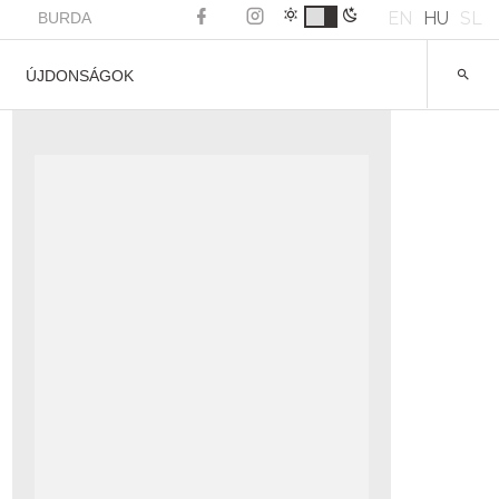
EN
HU
SL
BURDA
ÚJDONSÁGOK