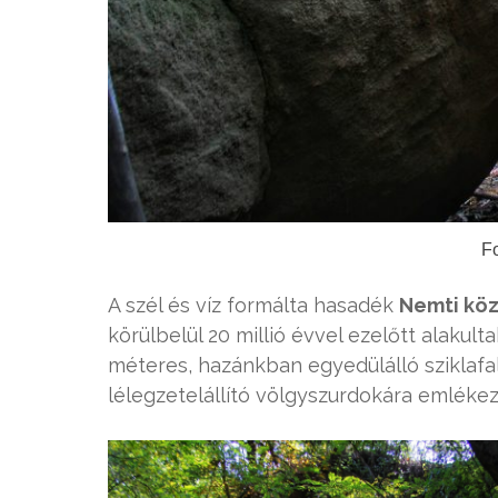
Fo
A szél és víz formálta hasadék
Nemti köz
körülbelül 20 millió évvel ezelőtt alakul
méteres, hazánkban egyedülálló sziklaf
lélegzetelállító völgyszurdokára emlékezt