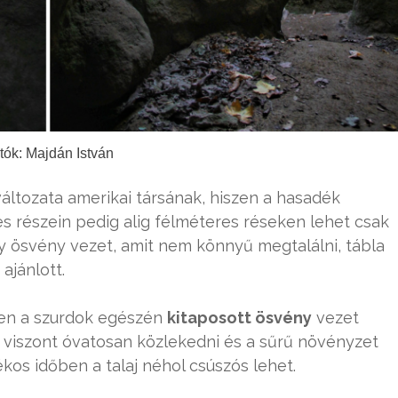
tók: Majdán István
áltozata amerikai társának, hiszen a hasadék
es részein pedig alig félméteres réseken lehet csak
ny ösvény vezet, amit nem könnyű megtalálni, tábla
ajánlott.
zen a szurdok egészén
kitaposott ösvény
vezet
viszont óvatosan közlekedni és a sűrű növényzet
kos időben a talaj néhol csúszós lehet.