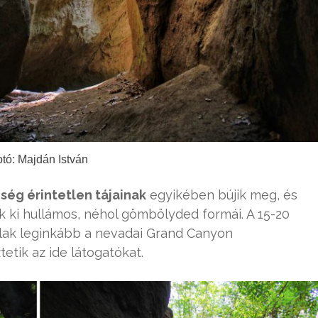
tó: Majdán István
ség érintetlen tájainak
egyikében bújik meg, és
tak ki hullámos, néhol gömbölyded formái. A 15-20
alak leginkább a nevadai Grand Canyon
etik az ide látogatókat.