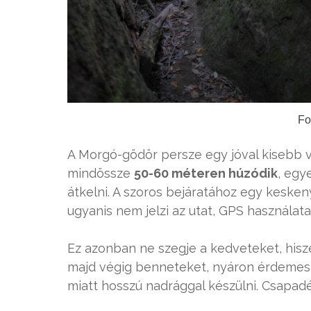
Fo
A Morgó-gödör persze egy jóval kisebb v
mindössze
50-60 méteren húzódik
, egy
átkelni. A szoros bejáratához egy keske
ugyanis nem jelzi az utat, GPS használata 
Ez azonban ne szegje a kedveteket, his
majd végig benneteket, nyáron érdemes 
miatt hosszú nadrággal készülni. Csapadé