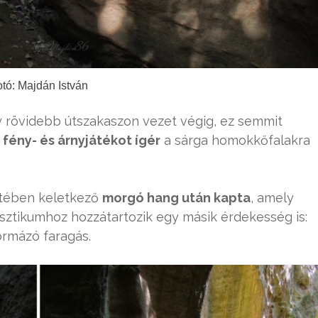
tó: Majdán István
 rövidebb útszakaszon vezet végig, ez semmit
fény- és árnyjátékot ígér
a sárga homokkőfalakra
ztében keletkező
morgó hang után kapta
, amely
isztikumhoz hozzátartozik egy másik érdekesség is:
ormázó faragás.