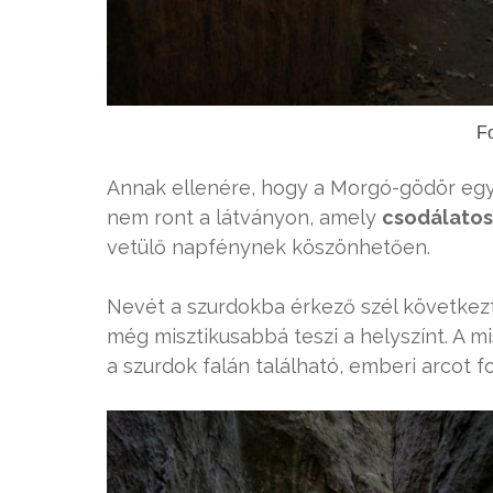
Fo
Annak ellenére, hogy a Morgó-gödör egy
nem ront a látványon, amely
csodálatos 
vetülő napfénynek köszönhetően.
Nevét a szurdokba érkező szél követke
még misztikusabbá teszi a helyszínt. A m
a szurdok falán található, emberi arcot f