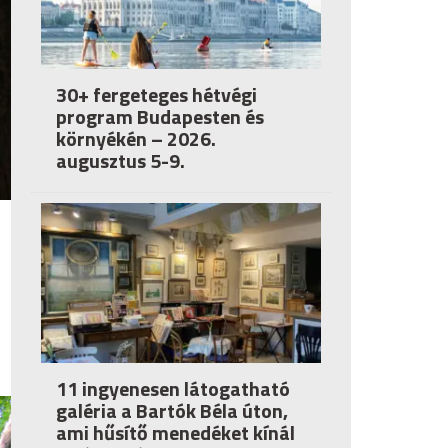
30+ fergeteges hétvégi
program Budapesten és
környékén – 2026.
augusztus 5-9.
11 ingyenesen látogatható
galéria a Bartók Béla úton,
ami hűsítő menedéket kínál