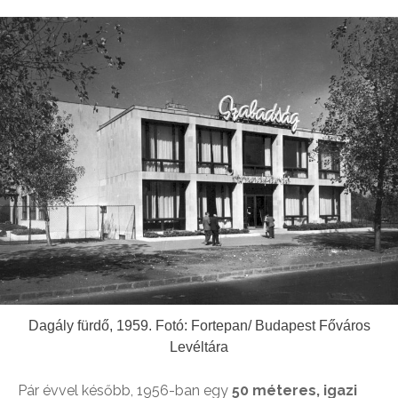
Dagály fürdő, 1959. Fotó: Fortepan/ Budapest Főváros
Levéltára
Pár évvel később, 1956-ban egy
50 méteres, igazi