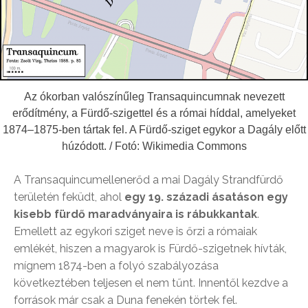
Az ókorban valószínűleg Transaquincumnak nevezett
erődítmény, a Fürdő-szigettel és a római híddal, amelyeket
1874–1875-ben tártak fel. A Fürdő-sziget egykor a Dagály előtt
húzódott. / Fotó: Wikimedia Commons
A Transaquincumellenerőd a mai Dagály Strandfürdő
területén feküdt, ahol
egy 19. századi ásatáson egy
kisebb fürdő maradványaira is rábukkantak
.
Emellett az egykori sziget neve is őrzi a rómaiak
emlékét, hiszen a magyarok is Fürdő-szigetnek hívták,
mígnem 1874-ben a folyó szabályozása
következtében teljesen el nem tűnt. Innentől kezdve a
források már csak a Duna fenekén törtek fel.