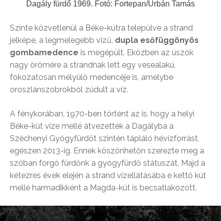
Dagály fürdő 1969. Fotó: Fortepan/Urbán Tamás
Szinte közvetlenül a Béke-kútra települve a strand
jelképe, a legmelegebb vizű,
dupla esőfüggönyös
gombamedence
is megépült. Eközben az úszók
nagy örömére a strandnak lett egy vesealakú,
fokozatosan mélyülő medencéje is, amelybe
oroszlánszobrokból zúdult a víz.
A fénykorában, 1970-ben történt az is, hogy a helyi
Béke-kút vize mellé átvezették a Dagályba a
Széchenyi Gyógyfürdőt szintén tápláló hévízforrást,
egészen 2013-ig. Ennek köszönhetőn szerezte meg a
szóban forgó fürdőnk a gyógyfürdő státuszát. Majd a
kétezres évek elején a strand vízellátásába e kettő kút
mellé harmadikként a Magda-kút is becsatlakozott.