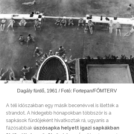
Dagály fürdő, 1961 / Fotó: Fortepan/FŐMTERV
A téli időszakban egy másik becenévvel is illették a
strandot. A hidegebb hónapokban többször is a
sapkások fürdőjeként hivatkoztak rá, ugyanis a
fázósabbak
úszósapka helyett igazi sapkákban