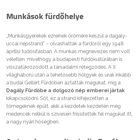
Munkások fürdőhelye
„Munkásgyerekek ezreinek örömére készül a dagály-
uccai népstrand” – olvashatták a fürdőről egy 1948
áprilisi tudósításban. A munkás megnevezés nem volt
véletlen, mivelhogy a budapesti fürdőkultúrában is
visszatükröződött a társadalmi rétegződés. A II.
világháború után a tehetősebb hölgyek és urak inkább
a budai Gellért Fürdőben áztatták magukat, míg a
Dagály Fürdőbe a dolgozó nép emberei jártak
kikapcsolódni. Sőt, ez a strand kifejezetten a
tömegeknek épült, akik a kezdetek kezdetén még
medencék nélkül is szívesen frissítették fel magukat itt,
a nagy nyári hőségben.