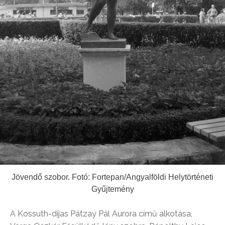
Jövendő szobor. Fotó: Fortepan/Angyalföldi Helytörténeti
Gyűjtemény
A Kossuth-díjas Pátzay Pál Aurora című alkotása,