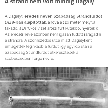
A strand nem volt mindig Dagály
A Dagályt,
eredeti nevén Szabadság Strandfürdőt
1948-ban alapították
, ahová a 126 méter mélyről
fakadó, 41,5 °C-os vizet artézi fúrt kutakból nyerték ki.
Az eredeti neve azonban nem igazán tudott ráragadni
a strandra. A szomszédos utca miatt Dagályként
emlegették leginkább a fürdőt, így egy idő után a
Szabadság Strandfürdőt átkeresztelték a
szóbeszédben forgó névre.