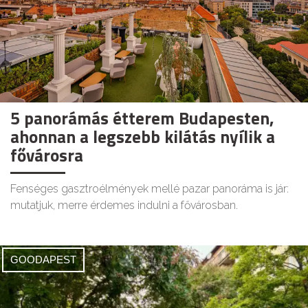
5 panorámás étterem Budapesten,
ahonnan a legszebb kilátás nyílik a
fővárosra
Fenséges gasztroélmények mellé pazar panoráma is jár:
mutatjuk, merre érdemes indulni a fővárosban.
GOODAPEST