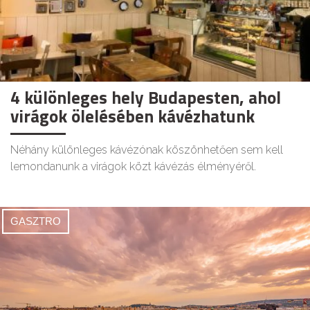
4 különleges hely Budapesten, ahol
virágok ölelésében kávézhatunk
Néhány különleges kávézónak köszönhetően sem kell
lemondanunk a virágok közt kávézás élményéről.
GASZTRO