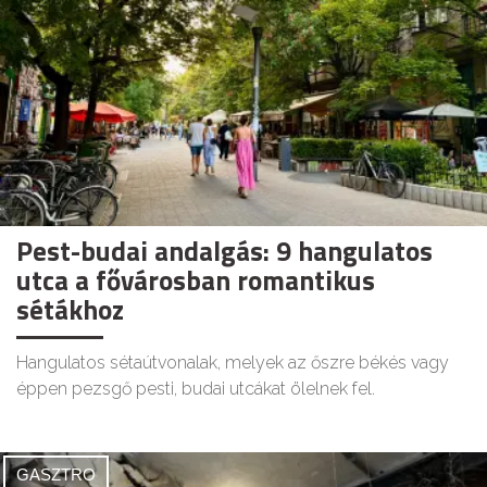
Pest-budai andalgás: 9 hangulatos
utca a fővárosban romantikus
sétákhoz
Hangulatos sétaútvonalak, melyek az őszre békés vagy
éppen pezsgő pesti, budai utcákat ölelnek fel.
GASZTRO