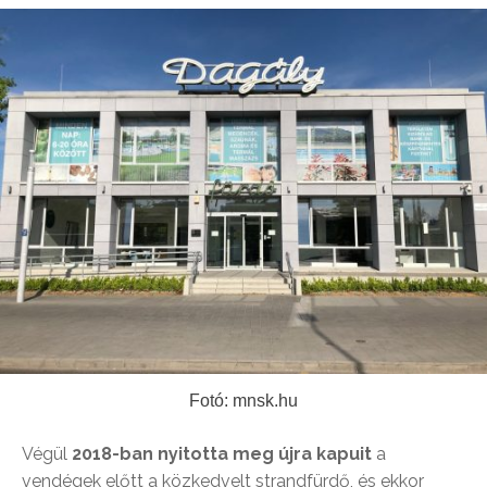
Fotó: mnsk.hu
Végül
2018-ban nyitotta meg újra kapuit
a
vendégek előtt a közkedvelt strandfürdő, és ekkor