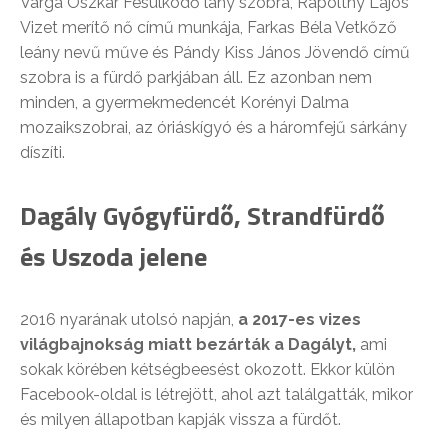
Varga Oszkár Fésülködő lány szobra, Rápolthy Lajos
Vizet merítő nő című munkája, Farkas Béla Vetkőző
leány nevű műve és Pándy Kiss János Jövendő című
szobra is a fürdő parkjában áll. Ez azonban nem
minden, a gyermekmedencét Korényi Dalma
mozaikszobrai, az óriáskígyó és a háromfejű sárkány
díszíti.
Dagály Gyógyfürdő, Strandfürdő
és Uszoda jelene
2016 nyarának utolsó napján,
a 2017-es vizes
világbajnokság miatt bezárták a Dagályt,
ami
sokak körében kétségbeesést okozott. Ekkor külön
Facebook-oldal is létrejött, ahol azt találgatták, mikor
és milyen állapotban kapják vissza a fürdőt.