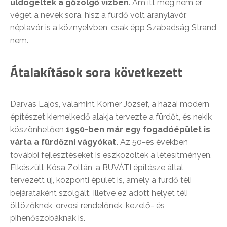
üldögéltek a gőzölgő vízben
. Ám itt még nem ér
véget a nevek sora, hisz a fürdő volt aranylavór,
néplavór is a köznyelvben, csak épp Szabadság Strand
nem.
Átalakítások sora következett
Darvas Lajos, valamint Körner József, a hazai modern
építészet kiemelkedő alakja tervezte a fürdőt, és nekik
köszönhetően
1950-ben már egy fogadóépület is
várta a fürdőzni vágyókat.
Az 50-es években
további fejlesztéseket is eszközöltek a létesítményen.
Elkészült Kósa Zoltán, a BUVÁTI építésze által
tervezett új, központi épület is, amely a fürdő téli
bejárataként szolgált. Illetve ez adott helyet téli
öltözőknek, orvosi rendelőnek, kezelő- és
pihenőszobáknak is.