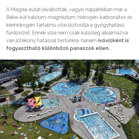
A Magda-kutat leváltották, vagyis napjainkban már a
Béke-kút kalcium-magnézium, hidrogén-karbonátos és
kénhidrogén-tartalmú vize biztosítja a gyógyhatású
fürdővizet. Ennek vize nem csak külsőleg alkalmazva
van jótékony hatással testünkre, hanem
ivóvízként is
fogyasztható különböző panaszok ellen.