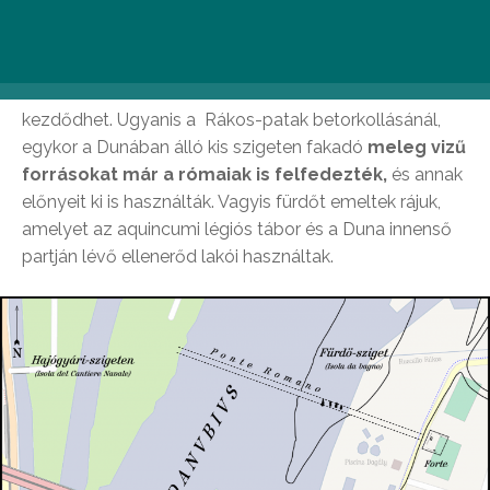
Talán nem is gondolnánk, de a Dagály Fürdő
történetének elbeszélése akár a római kortól is
kezdődhet. Ugyanis a Rákos-patak betorkollásánál,
egykor a Dunában álló kis szigeten fakadó
meleg vizű
forrásokat már a rómaiak is felfedezték,
és annak
előnyeit ki is használták. Vagyis fürdőt emeltek rájuk,
amelyet az aquincumi légiós tábor és a Duna innenső
partján lévő ellenerőd lakói használtak.