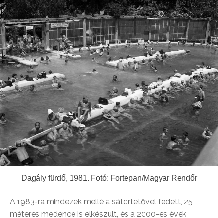
Dagály fürdő, 1981. Fotó: Fortepan/Magyar Rendőr
A 1983-ra mindezek mellé a sátortetővel fedett, 25
méteres medence is elkészült, és a 2000-es évek