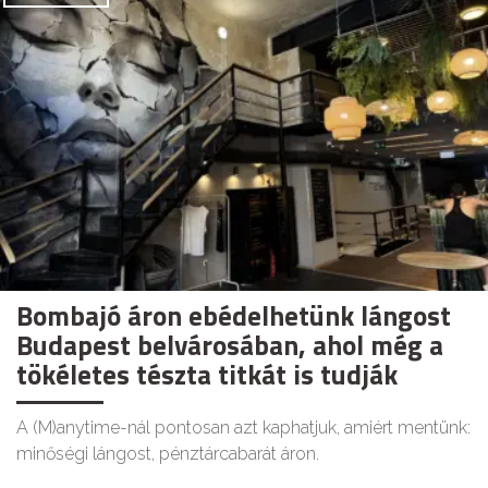
Bombajó áron ebédelhetünk lángost
Budapest belvárosában, ahol még a
tökéletes tészta titkát is tudják
A (M)anytime-nál pontosan azt kaphatjuk, amiért mentünk:
minőségi lángost, pénztárcabarát áron.