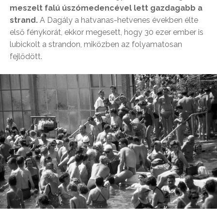
meszelt falú úszómedencével lett gazdagabb a
strand.
A Dagály a hatvanas-hetvenes években élte
első fénykorát, ekkor megesett, hogy 30 ezer ember is
lubickolt a strandon, miközben az folyamatosan
fejlődött.