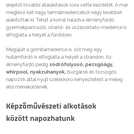
elejétől további átalakítások sora vette kezdetét. A már
meglévő két nagy termálmedencéből négy kisebbet
alakítottak ki. Tehát a korral haladva élményfürdő,
gyermekpancsoló, strand- és úszásoktató-medence is
elfoglalta a helyét a fürdőben.
Megújult a gombamedence is, sőt még egy
hullámfürdő is elfoglalta a helyét a strandon. Az
élményfürdő pedig
sodrófolyosó, pezsgőágy,
whirpool, nyakzuhanyok,
buzgárok és tocsogós
napozók által nyújt széleskörű kényeztetést a meleg
elől menekülőknek.
Képzőművészeti alkotások
között napozhatunk