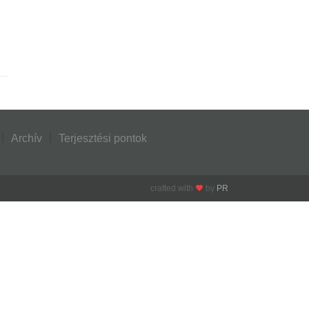
Archív
Terjesztési pontok
crafted with
by
PR