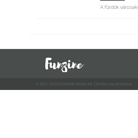
A fürdők városaké
© 2017-2018 FUNZINE Média Kft. | Minden jog fenntartva