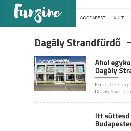
GOODAPEST
KULT
Dagály Strandfürdő
Ahol egyko
GOODAPEST
Dagály Str
Ismerjétek meg a
Dagály Strandfürd
Itt süttesd
Budapeste