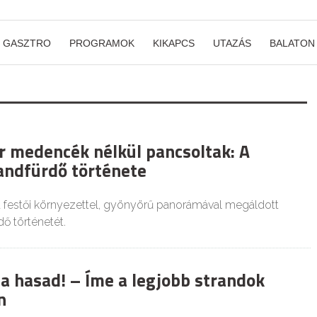
GASZTRO
PROGRAMOK
KIKAPCS
UTAZÁS
BALATON
r medencék nélkül pancsoltak: A
andfürdő története
 festői környezettel, gyönyörű panorámával megáldott
ő történetét.
 a hasad! – Íme a legjobb strandok
n