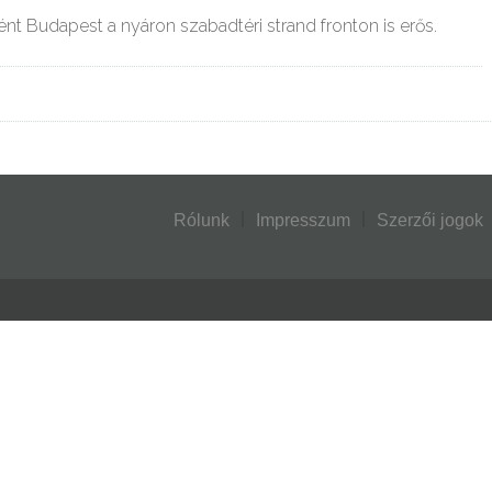
nt Budapest a nyáron szabadtéri strand fronton is erős.
Rólunk
Impresszum
Szerzői jogok