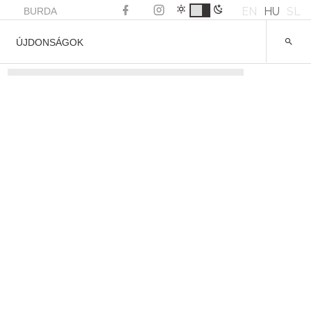
EN
HU
SL
BURDA
ÚJDONSÁGOK