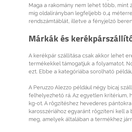
Maga a rakomány nem lehet több, mint 2,
míg oldalirányban legfeljebb 0,4 méterre
rendszámtáblát, illetve a fényjelző bere
Márkák és kerékpárszállít
A kerékpár szállítása csak akkor lehet 
termékekkel támogatjuk a folyamatot. N
ezt. Ebbe a kategóriába sorolható példáu
A Peruzzo Alezzo például négy bicaj száll
felhelyezhető rá. Az egyetlen kritérium,
kg-ot. A rögzítéshez hevederes pántokra
karosszériához egyaránt rögzíteni kell a
meg, amelyek általában a termékhez járn