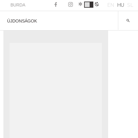
EN
HU
SL
BURDA
ÚJDONSÁGOK