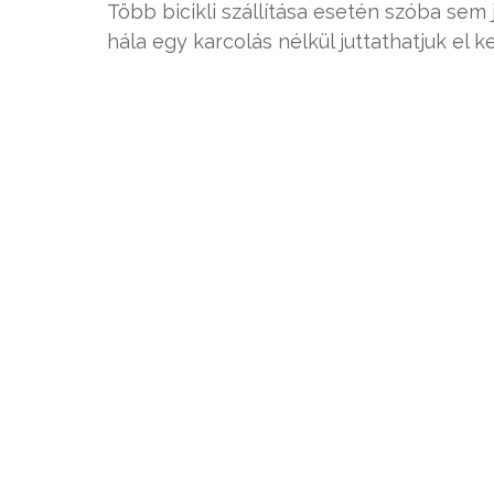
Több bicikli szállítása esetén szóba se
hála egy karcolás nélkül juttathatjuk el k