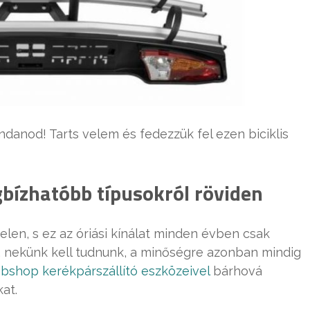
ndanod! Tarts velem és fedezzük fel ezen biciklis
bízhatóbb típusokról röviden
elen, s ez az óriási kínálat minden évben csak
, nekünk kell tudnunk, a minőségre azonban mindig
bshop kerékpárszállító eszközeivel
bárhová
at.