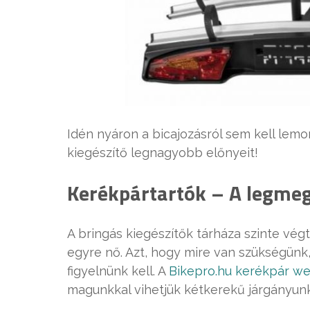
Idén nyáron a bicajozásról sem kell lemo
kiegészítő legnagyobb előnyeit!
Kerékpártartók – A legmeg
A bringás kiegészítők tárháza szinte végt
egyre nő. Azt, hogy mire van szükségünk
figyelnünk kell. A
Bikepro.hu kerékpár we
magunkkal vihetjük kétkerekű járgányunk