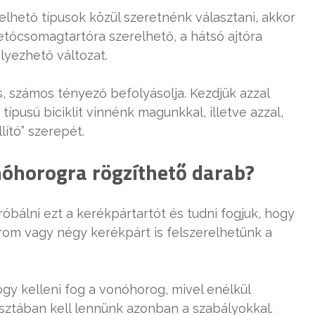
relhető típusok közül szeretnénk választani, akkor
tőcsomagtartóra szerelhető, a hátsó ajtóra
lyezhető változat.
s, számos tényező befolyásolja. Kezdjük azzal
ípusú biciklit vinnénk magunkkal, illetve azzal,
lító” szerepét.
nóhorogra rögzíthető darab?
róbálni ezt a kerékpártartót és tudni fogjuk, hogy
rom vagy négy kerékpárt is felszerelhetünk a
hogy kelleni fog a vonóhorog, mivel enélkül
isztában kell lennünk azonban a szabályokkal.