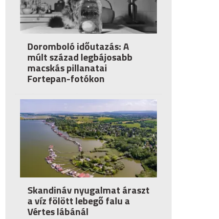
Doromboló időutazás: A
múlt század legbájosabb
macskás pillanatai
Fortepan-fotókon
Skandináv nyugalmat áraszt
a víz fölött lebegő falu a
Vértes lábánál