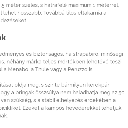
5 méter széles, s hátrafelé maximum 1 méterrel,
l lehet hosszabb. Továbbá tilos eltakarnia a
ndezéseket.
ók
eredményes és biztonságos, ha strapabíró, minőségi
os, néhány márka teljes mértékben lehetővé teszi
l a Menabo, a Thule vagy a Peruzzo is.
ítását oldja meg, s szinte bármilyen kerékpár
 hogy a bringák összsúlya nem haladhatja meg az 50
 van szükség, s a stabil elhelyezés érdekében a
 bicikliket. Ezeket a kampós hevederekkel tehetjük
ak.