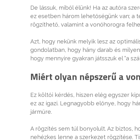
De lássuk, miből élünk! Ha az autóra sze
ez esetben három lehetőségünk van; a te
rögzíthető, valamint a vonóhorogra felhe
Azt, hogy nekünk melyik lesz az optimáli
gondolatban, hogy hány darab és milyen t
hogy mennyire gyakran játsszuk el “a szál
Miért olyan népszerű a vo
Ez költői kérdés, hiszen elég egyszer kip
ez az igazi. Legnagyobb előnye, hogy há
járműre.
A rögzítés sem túl bonyolult. Az biztos, 
nehézkes lenne a szerkezet rögzítése. T