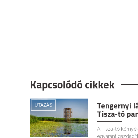
Kapcsolódó cikkek
Tengernyi lá
UTAZÁS
Tisza-tó par
A Tisza-tó környék
egyaránt gazdagítj