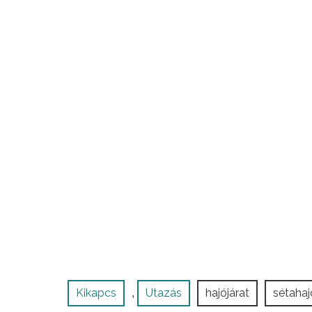
Kikapcs
Utazás
hajójárat
sétahaj
,