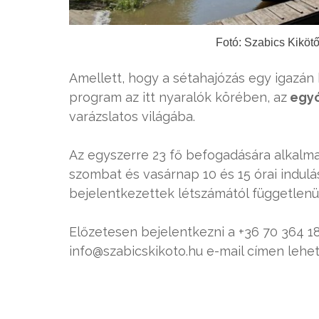
Fotó: Szabics Kiköt
Amellett, hogy a sétahajózás egy igazán 
program az itt nyaralók körében, az
egyó
varázslatos világába.
Az egyszerre 23 fő befogadására alkalm
szombat és vasárnap 10 és 15 órai indulás
bejelentkezettek létszámától függetlenül i
Előzetesen bejelentkezni a +36 70 364 1
info@szabicskikoto.hu e-mail címen lehe