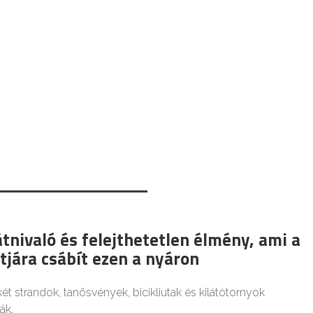
tnivaló és felejthetetlen élmény, ami a
tjára csábít ezen a nyáron
ét strandok, tanösvények, bicikliutak és kilátótornyok
ák.