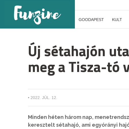
GOODAPEST
KULT
Új sétahajón ut
meg a Tisza-tó v
•
2022. JÚL. 12.
Minden héten három nap, menetrendsze
keresztelt sétahajó, ami egyórányi haj