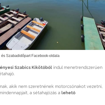
ő és Szabadidőpart Facebook-oldala
vényesi Szabics Kikötőből
indul menetrendszerűen
étahajó.
nak, akik nem szeretnének motorcsónakot vezetni,
mindennapjait, a sétahajózás a
lehető