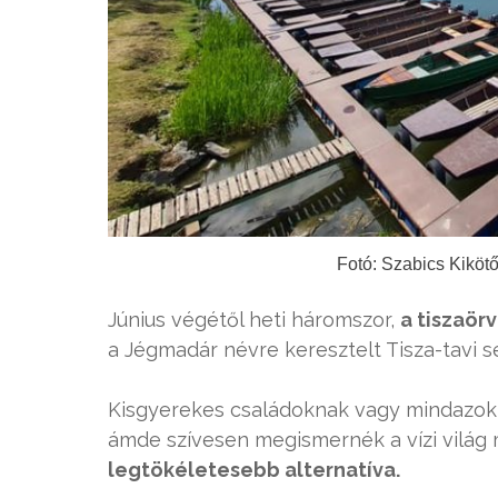
Fotó: Szabics Kiköt
Június végétől heti háromszor,
a tiszaör
a Jégmadár névre keresztelt Tisza-tavi s
Kisgyerekes családoknak vagy mindazok
ámde szívesen megismernék a vízi világ 
legtökéletesebb alternatíva.