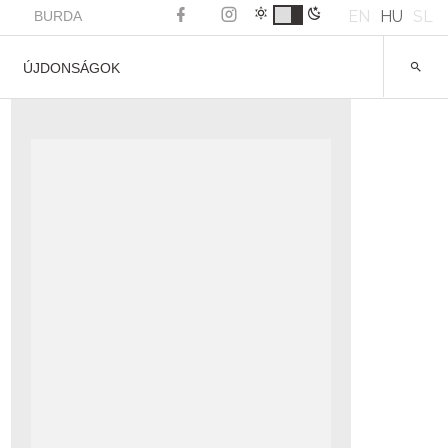
EN
HU
SL
BURDA
ÚJDONSÁGOK