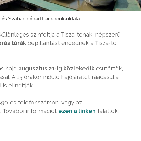
ő és Szabadidőpart Facebook-oldala
különleges színfoltja a Tisza-tónak, népszerű
rás túrák
bepillantást engednek a Tisza-tó
as hajó
augusztus 21-ig közlekedik
csütörtök,
sal. A 15 órakor induló hajójáratot ráadásul a
s elindítják.
890-es telefonszámon, vagy az
t. További információt
ezen a linken
találtok.