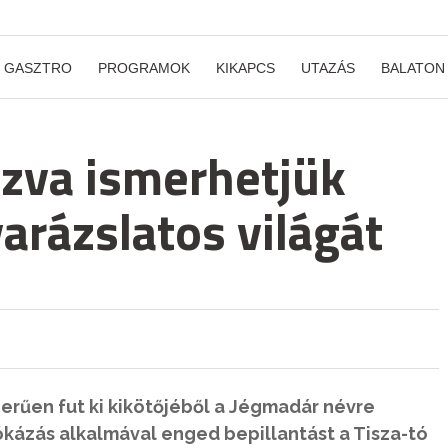
GASZTRO
PROGRAMOK
KIKAPCS
UTAZÁS
BALATON
azva ismerhetjük
arázslatos világát
rűen fut ki kikötőjéből a Jégmadár névre
ókázás alkalmával enged bepillantást a Tisza-tó