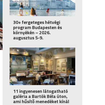
30+ fergeteges hétvégi
program Budapesten és
környékén – 2026.
augusztus 5-9.
11 ingyenesen látogatható
galéria a Bartók Béla úton,
ami hűsítő menedéket kínál