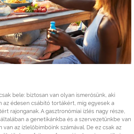
csak bele: biztosan van olyan ismerősünk, aki
an az édesen csábító tortákért, míg egyesek a
tért rajonganak. A gasztronómiai ízlés nagy része,
, általában a genetikánkba és a szervezetünkbe van
 van az ízlelőbimbóink számával. De ez csak az