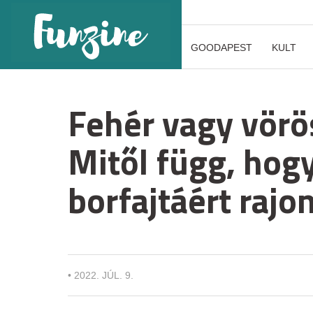
GOODAPEST
KULT
Fehér vagy vörös
Mitől függ, hogy
borfajtáért rajo
•
2022. JÚL. 9.