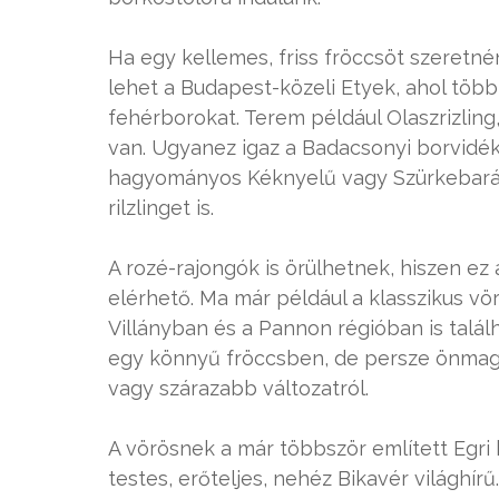
Ha egy kellemes, friss fröccsöt szeretné
lehet a Budapest-közeli Etyek, ahol több
fehérborokat. Terem például Olaszrizling
van. Ugyanez igaz a Badacsonyi borvidékr
hagyományos Kéknyelű vagy Szürkebarát m
rilzlinget is.
A rozé-rajongók is örülhetnek, hiszen ez
elérhető. Ma már például a klasszikus vö
Villányban és a Pannon régióban is talál
egy könnyű fröccsben, de persze önmagá
vagy szárazabb változatról.
A vörösnek a már többször említett Egri 
testes, erőteljes, nehéz Bikavér világhí