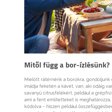
Mitől függ a bor-ízlésünk?
Mielőtt rátérnénk a borokra, gondoljunk 
imádja feketén a kávét, van, aki odáig v
savanyú citrusfélékért, például a grépfrú
ami a fent említetteket is meghatározza
kódolva – hiszen például összefüggésben