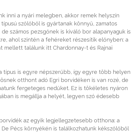
nk inni a nyári melegben, akkor remek helyszín
 típusú szőlőből is gyártanak könnyű, zamatos
, de számos pezsgőnek is kiváló bor alapanyaguk is
e, ahol szintén a fehéreket részesítik előnyben: a
ellett találunk itt Chardonnay-t és Rajnai
 a típus is egyre népszerűbb, így egyre több helyen
rösnek otthont adó Egri borvidéken is van rozé, de
hatunk fergeteges nedűket. Ez is tökéletes nyáron
ban is megállja a helyét, legyen szó édesebb
borvidék az egyik legjellegzetesebb otthona: a
rű. De Pécs környékén is találkozhatunk kékszőlőből