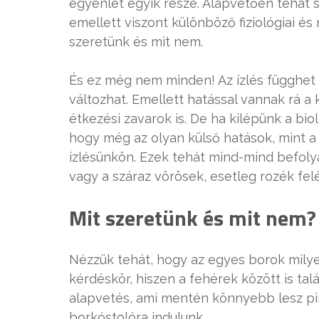
egyenlet egyik része. Alapvetően tehát s
emellett viszont különböző fiziológiai és
szeretünk és mit nem.
És ez még nem minden! Az ízlés függhet ne
változhat. Emellett hatással vannak rá a
étkezési zavarok is. De ha kilépünk a bio
hogy még az olyan külső hatások, mint a 
ízlésünkön. Ezek tehát mind-mind befoly
vagy a száraz vörösek, esetleg rozék fel
Mit szeretünk és mit nem?
Nézzük tehát, hogy az egyes borok milye
kérdéskör, hiszen a fehérek között is tal
alapvetés, ami mentén könnyebb lesz pin
borkóstolóra indulunk.