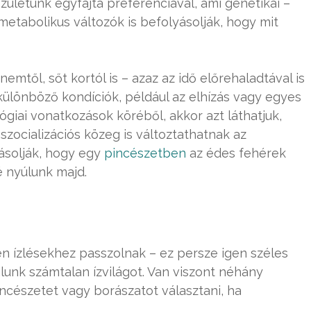
zületünk egyfajta preferenciával, ami genetikai –
 metabolikus változók is befolyásolják, hogy mit
mtől, sőt kortól is – azaz az idő előrehaladtával is
 különböző kondíciók, például az elhízás vagy egyes
lógiai vonatkozások köréből, akkor azt láthatjuk,
szocializációs közeg is változtathatnak az
ásolják, hogy egy
pincészetben
az édes fehérek
é nyúlunk majd.
n ízlésekhez passzolnak – ez persze igen széles
álunk számtalan ízvilágot. Van viszont néhány
cészetet vagy borászatot választani, ha