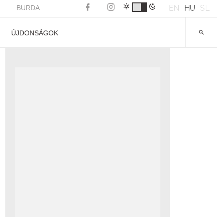
EN
HU
SL
BURDA
ÚJDONSÁGOK