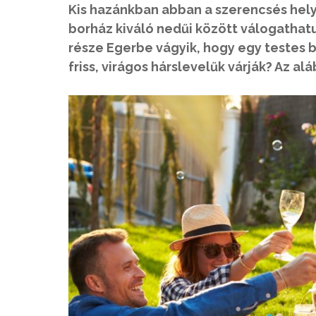
Kis hazánkban abban a szerencsés hel
borház kiváló nedűi között válogathatu
része Egerbe vágyik, hogy egy testes b
friss, virágos hárslevelűk várják? Az al