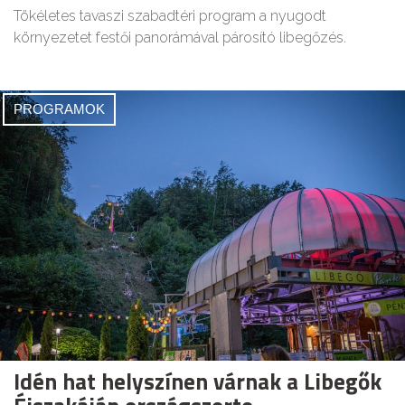
Tökéletes tavaszi szabadtéri program a nyugodt
környezetet festői panorámával párosító libegőzés.
PROGRAMOK
Idén hat helyszínen várnak a Libegők