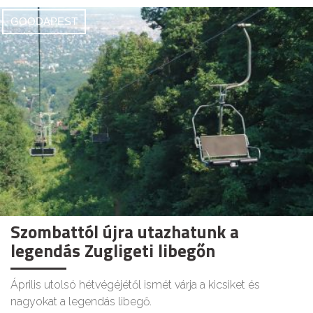
GOODAPEST
Szombattól újra utazhatunk a
legendás Zugligeti libegőn
Április utolsó hétvégéjétől ismét várja a kicsiket és
nagyokat a legendás libegő.