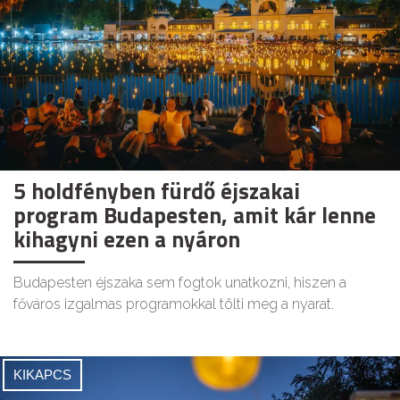
5 holdfényben fürdő éjszakai
program Budapesten, amit kár lenne
kihagyni ezen a nyáron
Budapesten éjszaka sem fogtok unatkozni, hiszen a
főváros izgalmas programokkal tölti meg a nyarat.
KIKAPCS