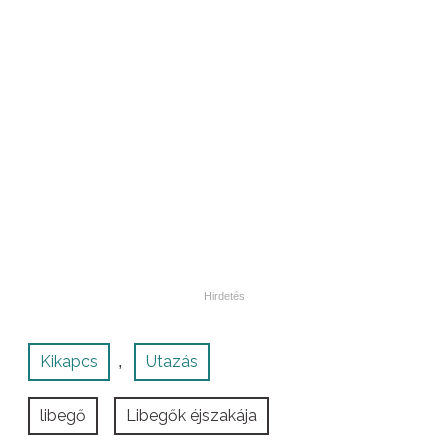
Kikapcs
Utazás
,
libegő
Libegők éjszakája