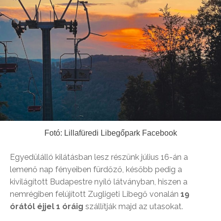
Fotó: Lillafüredi Libegőpark Facebook
Egyedülálló kilátásban lesz részünk július 16-án a
lemenő nap fényeiben fürdőző, később pedig a
kivilágított Budapestre nyíló látványban, hiszen a
nemrégiben felújított Zugligeti Libegő vonalán
19
órától éjjel 1 óráig
szállítják majd az utasokat.