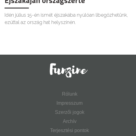
Éjszakáján országszerte
Idén július 15-én ismét éjszakába nyúlóan libegőzhetünk,
ezúttal az ország hat helyszínén.
Rólunk
Impresszum
Szerzői jogok
Archív
Terjesztési pontok