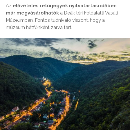
Az
elővételes retúrjegyek nyitvatartási időben
már megvásárolhatók
a Deák téri Földalatti Vasúti
Múzeumban. Fontos tudnivaló viszont, hogy a
múzeum hétfőnként zárva tart.