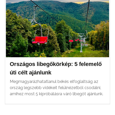
Országos libegőkörkép: 5 felemelő
úti célt ajánlunk
Megmagyarázhatatlanul békés elfoglaltság az
ország legszebb vidékeit felülnézetből csodálni,
amihez most 5 kipróbálásra váró libegőt ajánlunk.