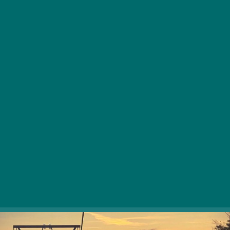
Immár hatodik alkalommal, idén július 16-án,
szombaton rendezik meg a Libegők Éjszakáját,
aminek keretein belül öt helyszínen
gyönyörködhetünk hazánk legszebb
tájegységeiben.