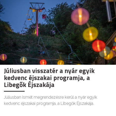
Júliusban visszatér a nyár egyik
kedvenc éjszakai programja, a
Libegők Éjszakája
Júliusban ismét megrendezésre kerül a nyár egyik
kedvenc éjszakai programja, a Libegők Éjszakája.