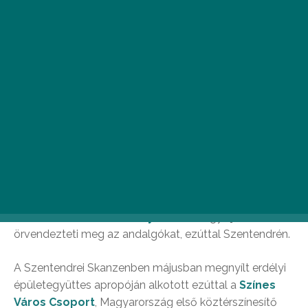
Fotó: Színes Város Facebook-oldala
Alig száradt meg a festék a legújabb, budapesti
Polaroid-tűzfalfestményen
, máris egy újabb alkotás
örvendezteti meg az andalgókat, ezúttal Szentendrén.
A Szentendrei Skanzenben májusban megnyílt erdélyi
épületegyüttes apropóján alkotott ezúttal a
Színes
Város Csoport
, Magyarország első köztérszínesítő