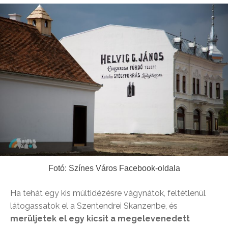
Fotó: Színes Város Facebook-oldala
Ha tehát egy kis múltidézésre vágynátok, feltétlenül
látogassatok el a Szentendrei Skanzenbe, és
merüljetek el egy kicsit a megelevenedett