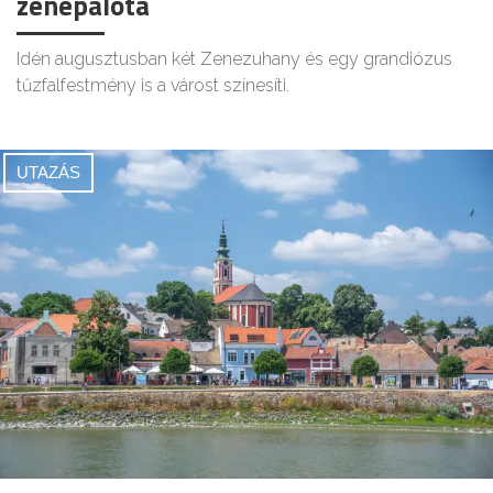
zenepalota
Idén augusztusban két Zenezuhany és egy grandiózus
tűzfalfestmény is a várost színesíti.
UTAZÁS