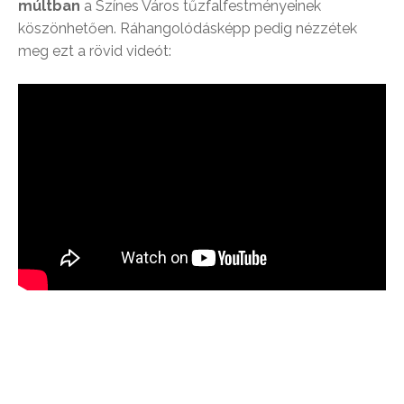
múltban
a Színes Város tűzfalfestményeinek
köszönhetően. Ráhangolódásképp pedig nézzétek
meg ezt a rövid videót: