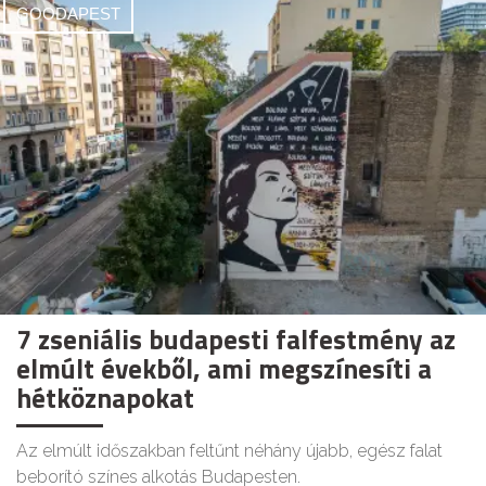
GOODAPEST
7 zseniális budapesti falfestmény az
elmúlt évekből, ami megszínesíti a
hétköznapokat
Az elmúlt időszakban feltűnt néhány újabb, egész falat
beborító színes alkotás Budapesten.