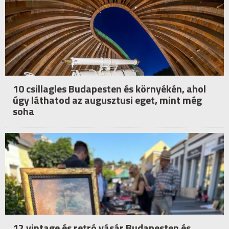
10 csillagles Budapesten és környékén, ahol
úgy láthatod az augusztusi eget, mint még
soha
12 vintage és retró vásár Budapesten és