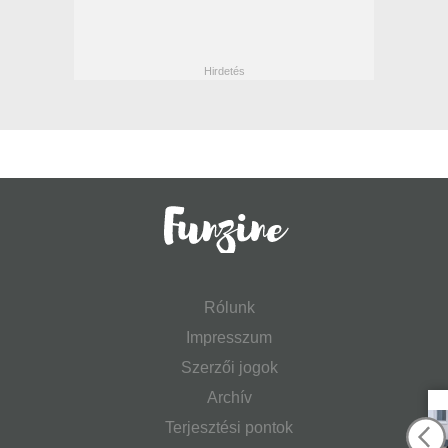
Rólunk
Impresszum
Szerzői jogok
Archív
Terjesztési pontok