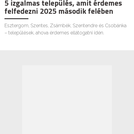
5 izgalmas település, amit érdemes
felfedezni 2025 második felében
Esztergom, Szentes, Zsámbék, Szentendre és Csobánka
– települések, ahova érdemes ellátogatni idén.