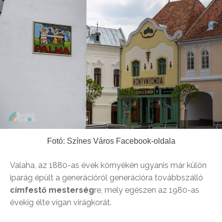
Fotó: Színes Város Facebook-oldala
Valaha, az 1880-as évek környékén ugyanis már külön
iparág épült a generációról generációra továbbszálló
címfestő mesterség
re, mely egészen az 1980-as
évekig élte vígan virágkorát.