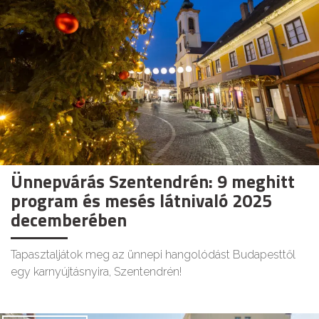
Ünnepvárás Szentendrén: 9 meghitt
program és mesés látnivaló 2025
decemberében
Tapasztaljátok meg az ünnepi hangolódást Budapesttől
egy karnyújtásnyira, Szentendrén!