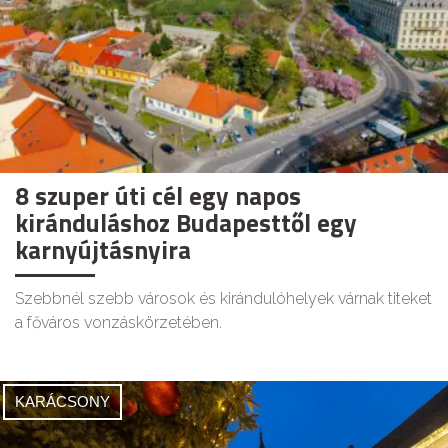
8 szuper úti cél egy napos
kiránduláshoz Budapesttől egy
karnyújtásnyira
Szebbnél szebb városok és kirándulóhelyek várnak titeket
a főváros vonzáskörzetében.
KARÁCSONY