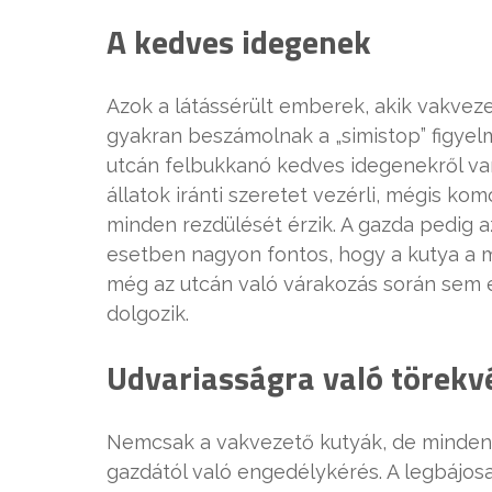
A kedves idegenek
Azok a látássérült emberek, akik vakveze
gyakran beszámolnak a „simistop” figyelme
utcán felbukkanó kedves idegenekről van
állatok iránti szeretet vezérli, mégis ko
minden rezdülését érzik. A gazda pedig a
esetben nagyon fontos, hogy a kutya a mu
még az utcán való várakozás során sem e
dolgozik.
Udvariasságra való törekv
Nemcsak a vakvezető kutyák, de minden 
gazdától való engedélykérés. A legbájos