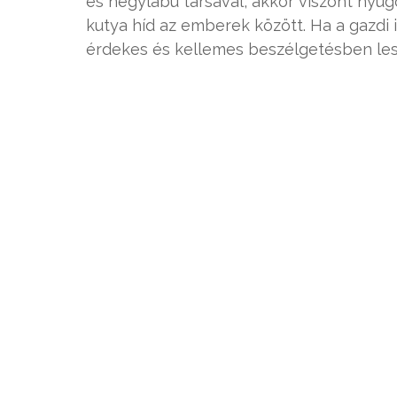
és négylábú társával, akkor viszont nyug
kutya híd az emberek között. Ha a gazdi 
érdekes és kellemes beszélgetésben les