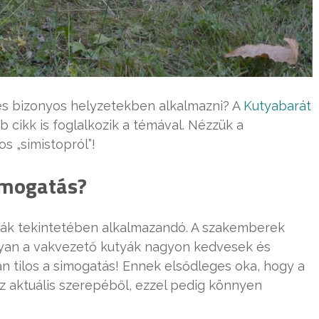
ges bizonyos helyzetekben alkalmazni? A
Kutyabarát
 cikk is foglalkozik a témával. Nézzük a
s „simistopról”!
simogatás?
tyák tekintetében alkalmazandó. A szakemberek
gyan a vakvezető kutyák nagyon kedvesek és
 tilos a simogatás! Ennek elsődleges oka, hogy a
az aktuális szerepéből, ezzel pedig könnyen