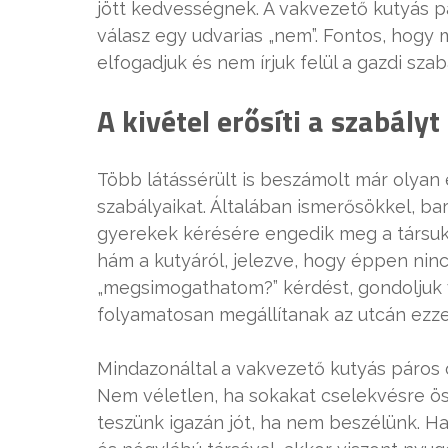
jött kedvességnek. A vakvezető kutyás pá
válasz egy udvarias „nem”. Fontos, hogy 
elfogadjuk és nem írjuk felül a gazdi szabá
A kivétel erősíti a szabályt
Több látássérült is beszámolt már olyan
szabályaikat. Általában ismerősökkel, bar
gyerekek kérésére engedik meg a társuk 
hám a kutyáról, jelezve, hogy éppen ninc
„megsimogathatom?” kérdést, gondoljuk v
folyamatosan megállítanak az utcán ezzel
Mindazonáltal a vakvezető kutyás páros
Nem véletlen, ha sokakat cselekvésre ös
teszünk igazán jót, ha nem beszélünk. Ha