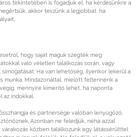
ros tekintetében is fogadjuk el, ha kérdésünkre a
megértsük, akkor teszünk a legjobbat, ha
lyait.
 esetről, hogy saját maguk szegték meg
átokkal való véletlen találkozás során, vagy
simogatását. Ha van lehetőség, ilyenkor lekerül a
s munka. Mindazonáltal, mielőtt feltennénk a
égig, mennyire kimerítő lehet, ha naponta
 az indokkal.
 összhangja és partnersége valóban lenyűgöző.
ztönöznek. Azonban ne feledjük, néha azzal
 várakozás közben találkozunk egy látássérülttel