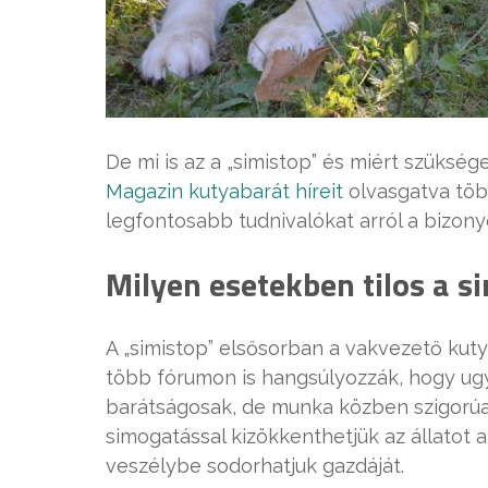
De mi is az a „simistop” és miért szüksé
Magazin kutyabarát híreit
olvasgatva több
legfontosabb tudnivalókat arról a bizonyo
Milyen esetekben tilos a 
A „simistop” elsősorban a vakvezető ku
több fórumon is hangsúlyozzák, hogy u
barátságosak, de munka közben szigorúan
simogatással kizökkenthetjük az állatot 
veszélybe sodorhatjuk gazdáját.