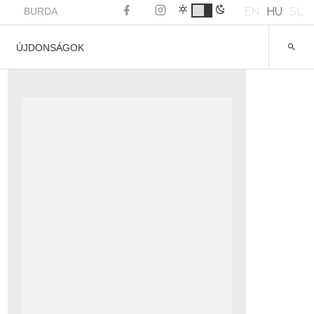
EN
HU
SL
BURDA
ÚJDONSÁGOK