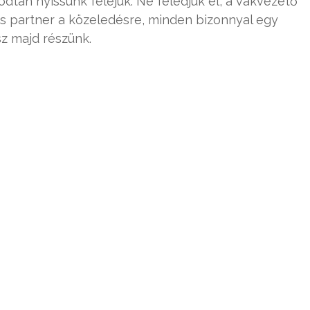
odtan nyissunk feléjük. Ne feledjük el, a vakvezető
is partner a közeledésre, minden bizonnyal egy
z majd részünk.