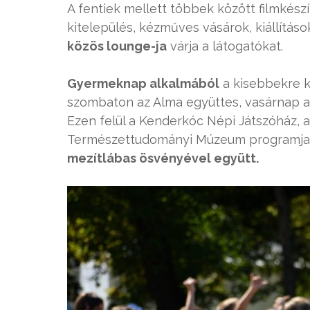
A fentiek mellett többek között filmkész
kitelepülés, kézműves vásárok, kiállításo
közös lounge-ja
várja a látogatókat.
Gyermeknap alkalmából
a kisebbekre kü
szombaton az Alma együttes, vasárnap a H
Ezen felül a Kenderkóc Népi Játszóház,
Természettudományi Múzeum programjai i
mezítlábas ösvényével együtt.