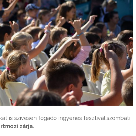
kat is szívesen fogadó ingyenes fesztivál szombati
rtmozi zárja.