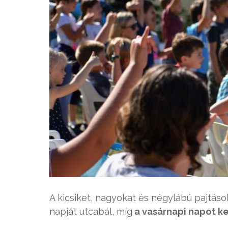
A kicsiket, nagyokat és négylábú pajtáso
napját utcabál, míg
a vasárnapi napot ke