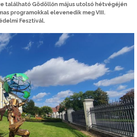
e található Gödöllőn május utolsó hétvégéjén
lmas programokkal elevenedik meg VIII.
delmi Fesztivál.