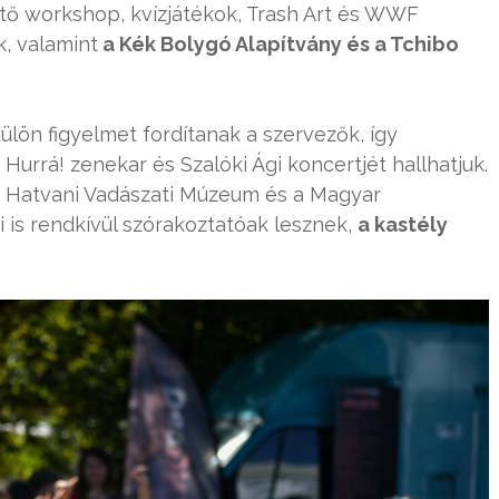
ítő workshop, kvízjátékok, Trash Art és WWF
k, valamint
a Kék Bolygó Alapítvány és a Tchibo
lön figyelmet fordítanak a szervezők, így
urrá! zenekar és Szalóki Ági koncertjét hallhatjuk.
 a Hatvani Vadászati Múzeum és a Magyar
s rendkívül szórakoztatóak lesznek,
a kastély