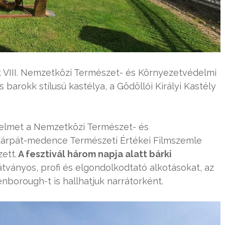
t VIII. Nemzetközi Természet- és Környezetvédelmi
s barokk stílusú kastélya, a Gödöllői Királyi Kastély
yelmet a Nemzetközi Természet- és
 Kárpát-medence Természeti Értékei Filmszemle
ett.
A fesztivál három napja alatt bárki
 látványos, profi és elgondolkodtató alkotásokat, az
nborough-t is hallhatjuk narrátorként.