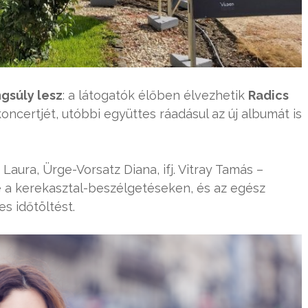
ngsúly lesz
: a látogatók élőben élvezhetik
Radics
oncertjét, utóbbi együttes ráadásul az új albumát is
aura, Ürge-Vorsatz Diana, ifj. Vitray Tamás –
e a kerekasztal-beszélgetéseken, és az egész
s időtöltést.