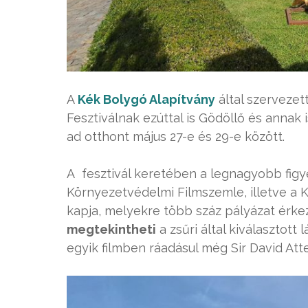
A
Kék Bolygó Alapítvány
által szervezet
Fesztiválnak ezúttal is Gödöllő és annak i
ad otthont május 27-e és 29-e között.
A fesztivál keretében a legnagyobb fig
Környezetvédelmi Filmszemle, illetve a
kapja, melyekre több száz pályázat érkez
megtekintheti
a zsűri által kiválasztott
egyik filmben ráadásul még Sir David Atte