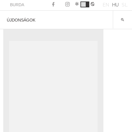
EN
HU
SL
BURDA
ÚJDONSÁGOK