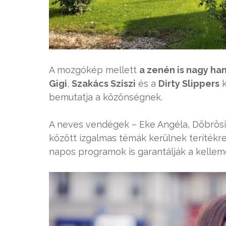
A mozgókép mellett
a zenén is nagy ha
Gigi
,
Szakács Sziszi
és a
Dirty Slippers
k
bemutatja a közönségnek.
A neves vendégek – Eke Angéla, Döbrösi L
között izgalmas témák kerülnek terítékr
napos programok is garantálják a kelleme