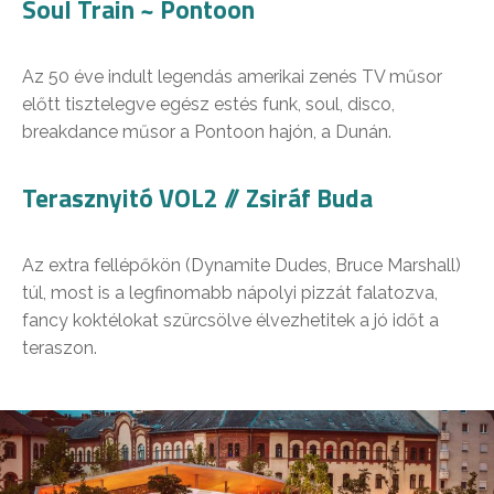
Soul Train ~ Pontoon
Az 50 éve indult legendás amerikai zenés TV műsor
előtt tisztelegve egész estés funk, soul, disco,
breakdance műsor a Pontoon hajón, a Dunán.
Terasznyitó VOL2 // Zsiráf Buda
Az extra fellépőkön (Dynamite Dudes, Bruce Marshall)
túl, most is a legfinomabb nápolyi pizzát falatozva,
fancy koktélokat szürcsölve élvezhetitek a jó időt a
teraszon.