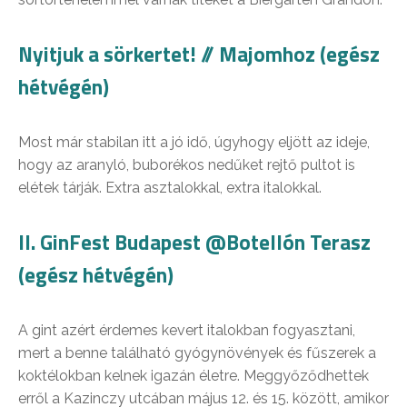
Nyitjuk a sörkertet! // Majomhoz (egész
hétvégén)
Most már stabilan itt a jó idő, úgyhogy eljött az ideje,
hogy az aranyló, buborékos nedűket rejtő pultot is
elétek tárják. Extra asztalokkal, extra italokkal.
II. GinFest Budapest @Botellón Terasz
(egész hétvégén)
A gint azért érdemes kevert italokban fogyasztani,
mert a benne található gyógynövények és fűszerek a
koktélokban kelnek igazán életre. Meggyőződhettek
erről a Kazinczy utcában május 12. és 15. között, amikor