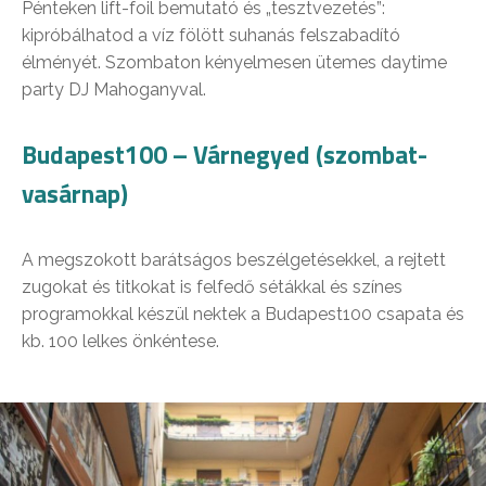
Pénteken lift-foil bemutató és „tesztvezetés”:
kipróbálhatod a víz fölött suhanás felszabadító
élményét. Szombaton kényelmesen ütemes daytime
party DJ Mahoganyval.
Budapest100 – Várnegyed (szombat-
vasárnap)
A megszokott barátságos beszélgetésekkel, a rejtett
zugokat és titkokat is felfedő sétákkal és színes
programokkal készül nektek a Budapest100 csapata és
kb. 100 lelkes önkéntese.