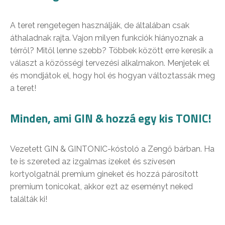
A teret rengetegen használják, de általában csak
áthaladnak rajta. Vajon milyen funkciók hiányoznak a
térről? Mitől lenne szebb? Többek között erre keresik a
választ a közösségi tervezési alkalmakon. Menjetek el
és mondjátok el, hogy hol és hogyan változtassák meg
a teret!
Minden, ami GIN & hozzá egy kis TONIC!
Vezetett GIN & GINTONIC-kóstoló a Zengő bárban. Ha
te is szereted az izgalmas ízeket és szívesen
kortyolgatnál premium gineket és hozzá párosított
premium tonicokat, akkor ezt az eseményt neked
találták ki!