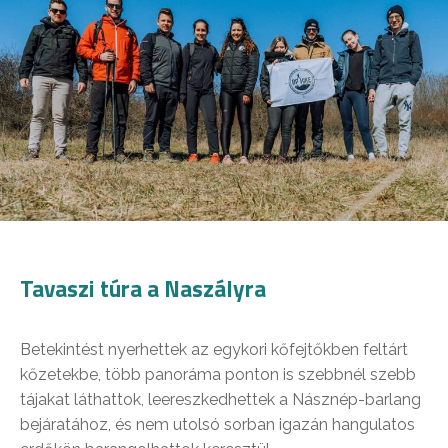
Tavaszi túra a Naszályra
Betekintést nyerhettek az egykori kőfejtőkben feltárt
kőzetekbe, több panoráma ponton is szebbnél szebb
tájakat láthattok, leereszkedhettek a Násznép-barlang
bejáratához, és nem utolsó sorban igazán hangulatos