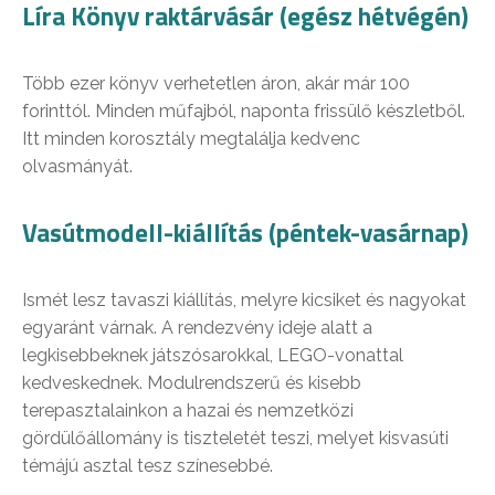
Líra Könyv raktárvásár (egész hétvégén)
Több ezer könyv verhetetlen áron, akár már 100
forinttól. Minden műfajból, naponta frissülő készletből.
Itt minden korosztály megtalálja kedvenc
olvasmányát.
Vasútmodell-kiállítás (péntek-vasárnap)
Ismét lesz tavaszi kiállítás, melyre kicsiket és nagyokat
egyaránt várnak. A rendezvény ideje alatt a
legkisebbeknek játszósarokkal, LEGO-vonattal
kedveskednek. Modulrendszerű és kisebb
terepasztalainkon a hazai és nemzetközi
gördülőállomány is tiszteletét teszi, melyet kisvasúti
témájú asztal tesz színesebbé.