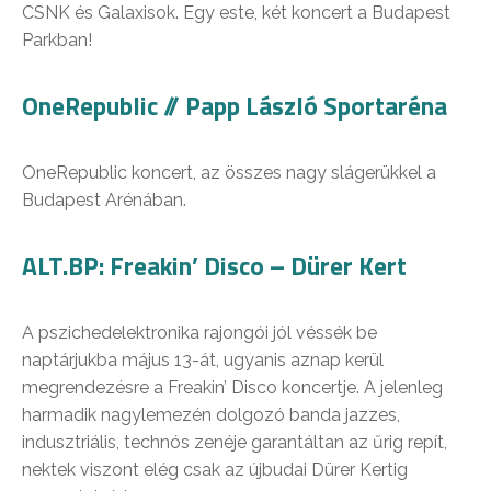
CSNK és Galaxisok. Egy este, két koncert a Budapest
Parkban!
OneRepublic // Papp László Sportaréna
OneRepublic koncert, az összes nagy slágerükkel a
Budapest Arénában.
ALT.BP: Freakin’ Disco – Dürer Kert
A pszichedelektronika rajongói jól véssék be
naptárjukba május 13-át, ugyanis aznap kerül
megrendezésre a Freakin’ Disco koncertje. A jelenleg
harmadik nagylemezén dolgozó banda jazzes,
indusztriális, technós zenéje garantáltan az űrig repít,
nektek viszont elég csak az újbudai Dürer Kertig