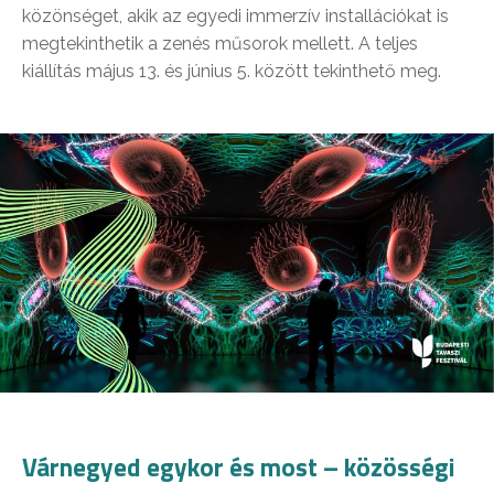
közönséget, akik az egyedi immerzív installációkat is
megtekinthetik a zenés műsorok mellett. A teljes
kiállítás május 13. és június 5. között tekinthető meg.
Várnegyed egykor és most – közösségi