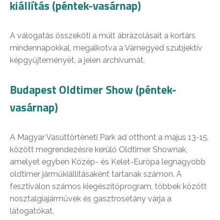
kiállítás (péntek-vasárnap)
A válogatás összeköti a múlt ábrázolásait a kortárs
mindennapokkal, megalkotva a Várnegyed szubjektív
képgyűjteményét, a jelen archívumát.
Budapest Oldtimer Show (péntek-
vasárnap)
A Magyar Vasúttörténeti Park ad otthont a május 13-15.
között megrendezésre kerülő Oldtimer Shownak,
amelyet egyben Közép- és Kelet-Európa legnagyobb
oldtimer járműkiállításaként tartanak számon. A
fesztiválon számos kiegészítőprogram, többek között
nosztalgiajárművek és gasztrosétány várja a
látogatókat.