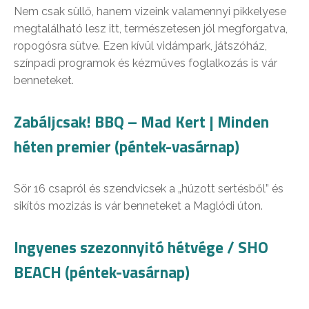
Nem csak süllő, hanem vizeink valamennyi pikkelyese
megtalálható lesz itt, természetesen jól megforgatva,
ropogósra sütve. Ezen kívül vidámpark, játszóház,
színpadi programok és kézműves foglalkozás is vár
benneteket.
Zabáljcsak! BBQ – Mad Kert | Minden
héten premier (péntek-vasárnap)
Sör 16 csapról és szendvicsek a „húzott sertésből” és
sikítós mozizás is vár benneteket a Maglódi úton.
Ingyenes szezonnyitó hétvége / SHO
BEACH (péntek-vasárnap)