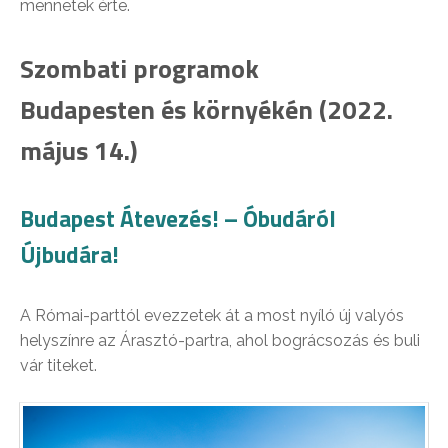
mennetek érte.
Szombati programok
Budapesten és környékén (2022.
május 14.)
Budapest Átevezés! – Óbudáról
Újbudára!
A Római-parttól evezzetek át a most nyíló új valyós
helyszínre az Árasztó-partra, ahol bográcsozás és buli
vár titeket.