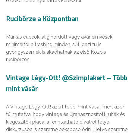
erdőkön barangolhattok keresztül.
Rucibörze a Központban
Márkás cuccok, alig hordott vagy akár címkések,
minimáltól a trashing minden, sőt igazi turis
gyöngyszemek is akadhatnak az első Közpis
rucibörzén.
Vintage Légy-Ott! @Szimplakert – Több
mint vásár
A Vintage Légy-Ott! azért több, mint vásár, mert azon
túlmutatva, hogy vintage és újrahasznosított ruhák és
kiegészítők piaca, a fenntartható divatról folyó
diskurzusba is szeretne bekapcsolódni, illetve szeretne