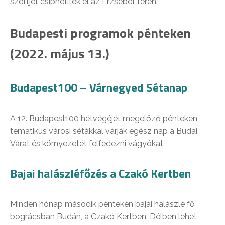
szettjét csíphetitek el az Erzsébet téren.
Budapesti programok pénteken
(2022. május 13.)
Budapest100 – Várnegyed Sétanap
A 12. Budapest100 hétvégéjét megelőző pénteken
tematikus városi sétákkal várják egész nap a Budai
Várat és környezetét felfedezni vágyókat.
Bajai halászléfőzés a Czakó Kertben
Minden hónap második péntekén bajai halászlé fő
bográcsban Budán, a Czakó Kertben. Délben lehet