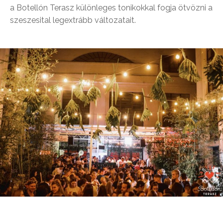
a Botellón Terasz különleges tonikokkal fogja ötvözni a
szeszesital legextrább változatait.