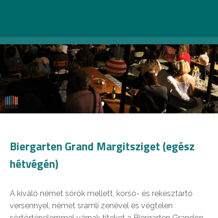
Biergarten Grand Margitsziget (egész
hétvégén)
A kiváló német sörök mellett, korsó- és rekesztartó
versennyel, német sramli zenével és végtelen
sörtörténelemmel várnak titeket a Biergarten Grandon.