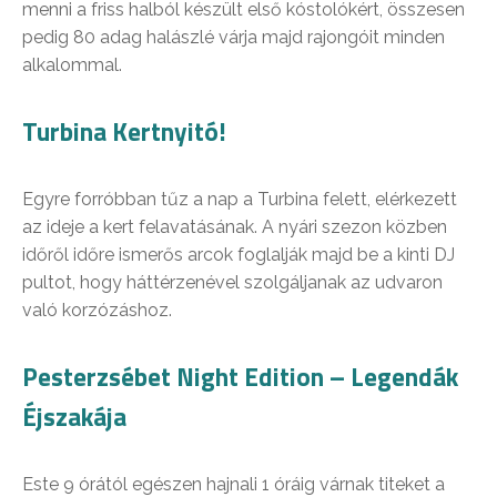
menni a friss halból készült első kóstolókért, összesen
pedig 80 adag halászlé várja majd rajongóit minden
alkalommal.
Turbina Kertnyitó!
Egyre forróbban tűz a nap a Turbina felett, elérkezett
az ideje a kert felavatásának. A nyári szezon közben
időről időre ismerős arcok foglalják majd be a kinti DJ
pultot, hogy háttérzenével szolgáljanak az udvaron
való korzózáshoz.
Pesterzsébet Night Edition – Legendák
Éjszakája
Este 9 órától egészen hajnali 1 óráig várnak titeket a