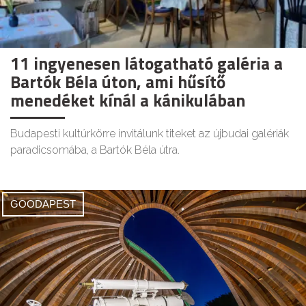
11 ingyenesen látogatható galéria a
Bartók Béla úton, ami hűsítő
menedéket kínál a kánikulában
Budapesti kultúrkörre invitálunk titeket az újbudai galériák
paradicsomába, a Bartók Béla útra.
GOODAPEST