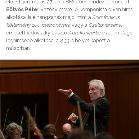
előestéjén, május 27-én a BMC-ben rendezett koncert
Eötvös Péter
vezényletével. A komponista olyan híres
alkotásai is elhangzanak majd, mint a
Szimfonikus
költemény 100 metronómra
vagy a
Csellóverseny
,
emellett Vidovszky László
Autokoncert
je és John Cage
leghíresebb alkotása, a
4’33
is helyet kapott a
műsorban.