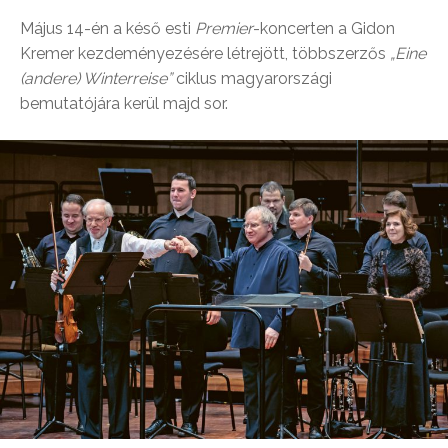
Május 14-én a késő esti
Premier
-koncerten a Gidon
Kremer kezdeményezésére létrejött, többszerzős
„Eine
(andere) Winterreise”
ciklus magyarországi
bemutatójára kerül majd sor.