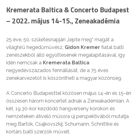
Kremerata Baltica & Concerto Budapest
– 2022. május 14-15., Zeneakadémia
25 éve, 50. születésnapján „lepte meg” magát a
világhírű hegedűművész,
Gidon Kremer
fiatal balti
zenészekből álló együttesének megalapításával, így
idén nemcsak a
Kremerata Baltica
negyedévszázados fennállását, de a 75 éves
zenekarvezetőt is köszöntheti a magyar közönség.
A Concerto Budapesttel közösen május 14-én és 15-én
összesen három koncertet adnak a Zeneakadémián. A
két, 19.30-kor kezdődő hangverseny korokon és
nemzeteken átívelő műsora új perspektívából mutatja
meg Bartók, Csajkovszkij, Schumann, Schnittke és
kortárs balti szerzők műveit.