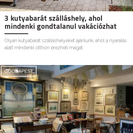
3 kutyabarát szálláshely, ahol
mindenki gondtalanul vakációzhat
Olyan kutyabarát szálláshelyeket ajánlunk, ahol a nyaralás
alatt mindenki otthon érezheti magát.
GOODAPEST