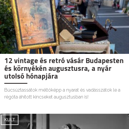
12 vintage és retró vásár Budapesten
és környékén augusztusra, a nyár
utolsó hónapjára
Búcsúztassátok méltóképp a nyarat és vadásszátok le a
régóta áhított kincseket augusztusban is!
KULT