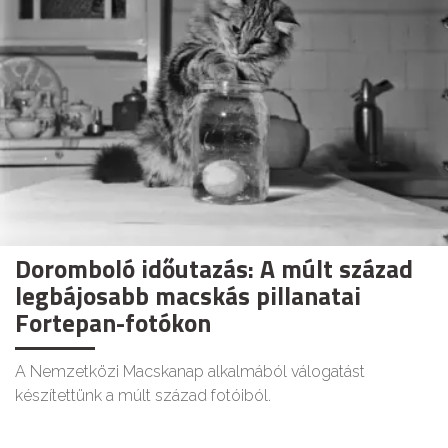
Doromboló időutazás: A múlt század
legbájosabb macskás pillanatai
Fortepan-fotókon
A Nemzetközi Macskanap alkalmából válogatást
készítettünk a múlt század fotóiból.