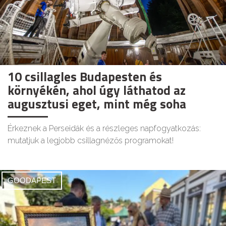
10 csillagles Budapesten és
környékén, ahol úgy láthatod az
augusztusi eget, mint még soha
Érkeznek a Perseidák és a részleges napfogyatkozás:
mutatjuk a legjobb csillagnézős programokat!
GOODAPEST