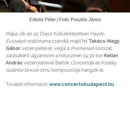
Eötvös Péter / Fotó: Posztós János
Május 28-án az Olasz Kultúrintézetben Haydn
Évszakok
oratóriuma csendül majd fel
Takács-Nagy
Gábor
vezényletével, végül a
Promenád
-sorozat
zárásaként ugyanezen a helyszínen 19.30-kor
Keller
András
vezényletével Bartók
Concertó
ja és Kodály
Galántai táncok
című kompozíciója hangzik el.
További információ:
www.concertobudapest.hu