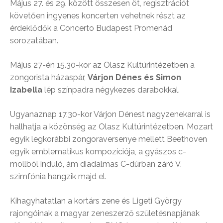
Május 27. és 29. között összesen öt, regisztrációt
követően ingyenes koncerten vehetnek részt az
érdeklődők a Concerto Budapest Promenád
sorozatában.
Május 27-én 15.30-kor az Olasz Kultúrintézetben a
zongorista házaspár,
Várjon Dénes és Simon
Izabella
lép színpadra négykezes darabokkal.
Ugyanaznap 17.30-kor Várjon Dénest nagyzenekarral is
hallhatja a közönség az Olasz Kultúrintézetben. Mozart
egyik legkorábbi zongoraversenye mellett Beethoven
egyik emblematikus kompozíciója, a gyászos c-
mollból induló, ám diadalmas C-dúrban záró V.
szimfónia hangzik majd el.
Kihagyhatatlan a kortárs zene és Ligeti György
rajongóinak a magyar zeneszerző születésnapjának