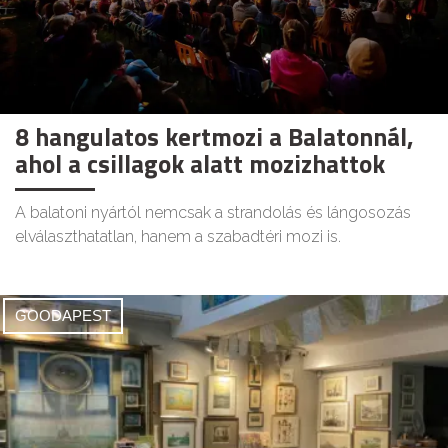
8 hangulatos kertmozi a Balatonnál,
ahol a csillagok alatt mozizhattok
A balatoni nyártól nemcsak a strandolás és lángosozás
elválaszthatatlan, hanem a szabadtéri mozi is.
GOODAPEST