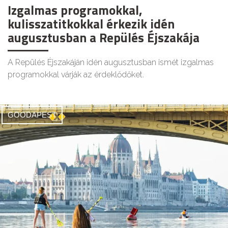
Izgalmas programokkal,
kulisszatitkokkal érkezik idén
augusztusban a Repülés Éjszakája
A Repülés Éjszakáján idén augusztusban ismét izgalmas
programokkal várják az érdeklődőket.
GOODAPEST