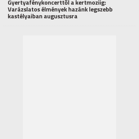
Gyertyafénykoncerttől a kertmoziig:
Varázslatos élmények hazánk legszebb
kastélyaiban augusztusra