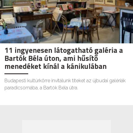
11 ingyenesen látogatható galéria a
Bartók Béla úton, ami hűsítő
menedéket kínál a kánikulában
Budapesti kultúrkörre invitálunk titeket az újbudai galériák
paradicsomába, a Bartók Béla útra.