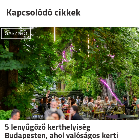
Kapcsolódó cikkek
GASZTRO
5 lenyűgöző kerthelyiség
Budapesten, ahol valóságos kerti