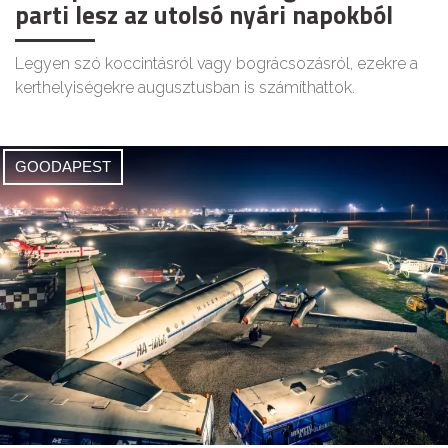
parti lesz az utolsó nyári napokból
Legyen szó koccintásról vagy bográcsozásról, ezekre a
kerthelyiségekre augusztusban is számíthattok.
GOODAPEST