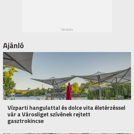
Ajánló
Vízparti hangulattal és dolce vita életérzéssel
vár a Városliget szívének rejtett
gasztrokincse