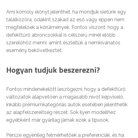
Ami komoly előnyt jelenthet, ha mondjuk sietünk egy
találkozóra, odakint szakad az eső vagy éppen nem
megfelelőek a körülmények. Fontos viszont, hogy a
defekttűrő abroncsokkal is célszerű minél előbb
szerelőhöz menni, amint észleltük a nemkívánatos
esemény bekövetkeztét.
Hogyan tudjuk beszerezni?
Fontos mindenekelőtt leszögezni, hogy a defekttűrő
változatok alapvetően a magasabb nívót képviselő,
inkább prémiumkategóriás autók esetében jelenthetik
az alapfelszereltség részét. Sok ilyen modellhez
egyébként már gyárilag járnak ezek a típusok.
Persze egyénileg felmérhetőek a preferenciák, és ha