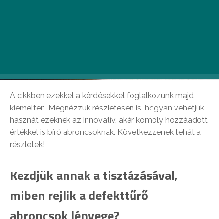
A cikkben ezekkel a kérdésekkel foglalkozunk majd
kiemelten. Megnézzük részletesen is, hogyan vehetjük
hasznát ezeknek az innovatív, akár komoly hozzáadott
értékkel is bíró abroncsoknak. Következzenek tehát a
részletek!
Kezdjük annak a tisztázásával,
miben rejlik a defekttűrő
abroncsok lényege?