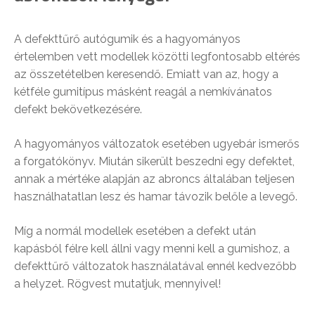
A defekttűrő autógumik és a hagyományos
értelemben vett modellek közötti legfontosabb eltérés
az összetételben keresendő. Emiatt van az, hogy a
kétféle gumitípus másként reagál a nemkívánatos
defekt bekövetkezésére.
A hagyományos változatok esetében ugyebár ismerős
a forgatókönyv. Miután sikerült beszedni egy defektet,
annak a mértéke alapján az abroncs általában teljesen
használhatatlan lesz és hamar távozik belőle a levegő.
Míg a normál modellek esetében a defekt után
kapásból félre kell állni vagy menni kell a gumishoz, a
defekttűrő változatok használatával ennél kedvezőbb
a helyzet. Rögvest mutatjuk, mennyivel!